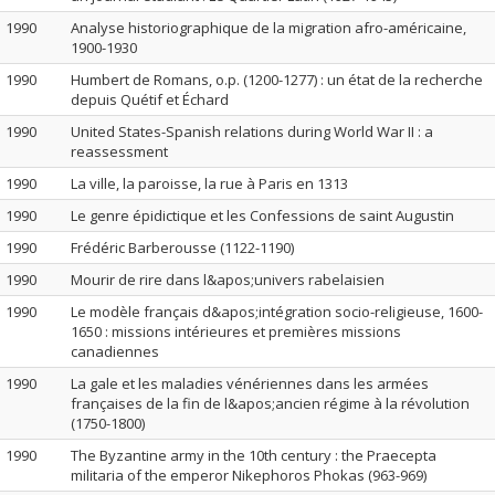
1990
Analyse historiographique de la migration afro-américaine,
1900-1930
1990
Humbert de Romans, o.p. (1200-1277) : un état de la recherche
depuis Quétif et Échard
1990
United States-Spanish relations during World War II : a
reassessment
1990
La ville, la paroisse, la rue à Paris en 1313
1990
Le genre épidictique et les Confessions de saint Augustin
1990
Frédéric Barberousse (1122-1190)
1990
Mourir de rire dans l&apos;univers rabelaisien
1990
Le modèle français d&apos;intégration socio-religieuse, 1600-
1650 : missions intérieures et premières missions
canadiennes
1990
La gale et les maladies vénériennes dans les armées
françaises de la fin de l&apos;ancien régime à la révolution
(1750-1800)
1990
The Byzantine army in the 10th century : the Praecepta
militaria of the emperor Nikephoros Phokas (963-969)