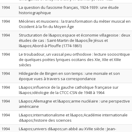
1994
La question du fascisme français, 1924-1939 : une étude
historiographique
1994
Mécènes et musiciens : la transformation du métier musical en
Occident à la fin du Moyen Âge
1994
Structuration de l&apos;espace et économie villageoise : deux
études de cas : Saint-Martin de l&apos;Île Jésus et
l&apos;Abord-à-Plouffe (1774-1861)
1994
Le troubadour, un vassal peu orthodoxe : lecture sociocritique
de quelques poètes lyriques occitans des XIe, XIIe et XIIIe
siècles
1994
Hildegarde de Bingen en son temps : une moniale et son
époque vues à travers sa correspondance
1994
L&apos;influence de la gauche catholique française sur
l&apos;idéologie de la CTCC-CSN de 1948 à 1964
1994
L&apos;Allemagne et l&apos;arme nucléaire : une perspective
américaine
1994
L&apos;internationalisme et l&apos;Académie internationale
d&apos;histoire des sciences
1994
L&apos;univers d&apos;un abbé au XVIIe siècle : Jean-