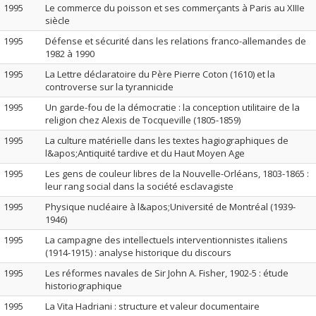
1995
Le commerce du poisson et ses commerçants à Paris au XIIIe
siècle
1995
Défense et sécurité dans les relations franco-allemandes de
1982 à 1990
1995
La Lettre déclaratoire du Père Pierre Coton (1610) et la
controverse sur la tyrannicide
1995
Un garde-fou de la démocratie : la conception utilitaire de la
religion chez Alexis de Tocqueville (1805-1859)
1995
La culture matérielle dans les textes hagiographiques de
l&apos;Antiquité tardive et du Haut Moyen Age
1995
Les gens de couleur libres de la Nouvelle-Orléans, 1803-1865 :
leur rang social dans la société esclavagiste
1995
Physique nucléaire à l&apos;Université de Montréal (1939-
1946)
1995
La campagne des intellectuels interventionnistes italiens
(1914-1915) : analyse historique du discours
1995
Les réformes navales de Sir John A. Fisher, 1902-5 : étude
historiographique
1995
La Vita Hadriani : structure et valeur documentaire