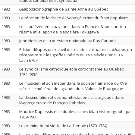
statuts conciliaires et synodaux
1982
L&apos;iconographie de Sainte Anne au Québec
1983
La réaction de la droite à l&apos;élection du front populaire
1983
Les soulèvements paysans dans la France d&apos;ancien
régime et le Japon de l&apos;ère Tokugawa
1983
John Neilson et la question nationale au Bas-Canada
1983
Edition d&apos;un recueil de recettes culinaires et d&apos;un
réceptaire sur les greffes inédits du XVe siècle (Paris, B.N.
Latin 6707)
1983
Le syndicalisme catholique et le corporatisme au Québec,
1931-1950
1983
Le musicien et son métier dans la société flamande du XVe
siècle : le mécènat des grands-ducs Valois de Bourgogne
1983
La dissimulation et ses manifestations stratégiques dans
l&apos;oeuvre de François Rabelais
1983
Maurice Duplessis et le duplessisme : bilan historiographique,
1959-1980
1983
Le premier demi-siècle de Lachenaie (1670-1724)
1986
La question d&apos;une contribution britannique à la sécurité