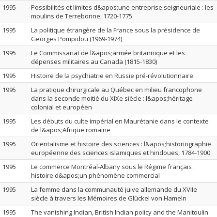
1995
Possibilités et limites d&apos;une entreprise seigneuriale : les
moulins de Terrebonne, 1720-1775
1995
La politique étrangère de la France sous la présidence de
Georges Pompidou (1969-1974)
1995
Le Commissariat de l&apos;armée britannique et les
dépenses militaires au Canada (1815-1830)
1995
Histoire de la psychiatrie en Russie pré-révolutionnaire
1995
La pratique chirurgicale au Québec en milieu francophone
dans la seconde moitié du XIXe siècle : l&apos;héritage
colonial et européen
1995
Les débuts du culte impérial en Maurétanie dans le contexte
de l&apos;Afrique romaine
1995
Orientalisme et histoire des sciences : l&apos;historiographie
européenne des sciences islamiques et hindoues, 1784-1900
1995
Le commerce Montréal-Albany sous le Régime français :
histoire d&apos;un phénomène commercial
1995
La femme dans la communauté juive allemande du XVIIe
siècle à travers les Mémoires de Glückel von Hameln
1995
The vanishing Indian, British Indian policy and the Manitoulin