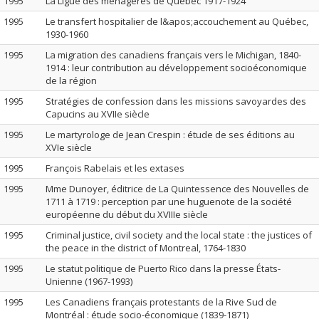
1995
La Ligue des ménagères de Québec 1917-1924
1995
Le transfert hospitalier de l&apos;accouchement au Québec,
1930-1960
1995
La migration des canadiens français vers le Michigan, 1840-
1914 : leur contribution au développement socioéconomique
de la région
1995
Stratégies de confession dans les missions savoyardes des
Capucins au XVIIe siècle
1995
Le martyrologe de Jean Crespin : étude de ses éditions au
XVIe siècle
1995
François Rabelais et les extases
1995
Mme Dunoyer, éditrice de La Quintessence des Nouvelles de
1711 à 1719 : perception par une huguenote de la société
européenne du début du XVIIIe siècle
1995
Criminal justice, civil society and the local state : the justices of
the peace in the district of Montreal, 1764-1830
1995
Le statut politique de Puerto Rico dans la presse États-
Unienne (1967-1993)
1995
Les Canadiens français protestants de la Rive Sud de
Montréal : étude socio-économique (1839-1871)