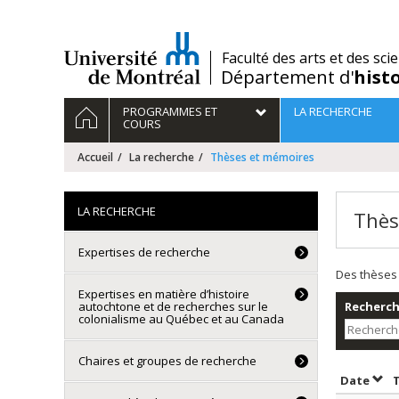
Passer
au
contenu
/
Faculté des arts et des sci
Département d'
hist
Navigation
ACCUEIL
PROGRAMMES ET
LA RECHERCHE
principale
COURS
Accueil
La recherche
Thèses et mémoires
LA RECHERCHE
Thès
Expertises de recherche
Des thèses 
Expertises en matière d’histoire
autochtone et de recherches sur le
Recherche
colonialisme au Québec et au Canada
Chaires et groupes de recherche
Trie
Date