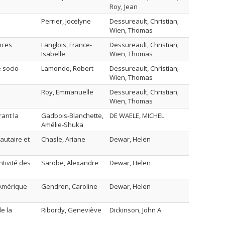
Roy, Jean
Perrier, Jocelyne
Dessureault, Christian;
Wien, Thomas
ances
Langlois, France-
Dessureault, Christian;
Isabelle
Wien, Thomas
 socio-
Lamonde, Robert
Dessureault, Christian;
Wien, Thomas
Roy, Emmanuelle
Dessureault, Christian;
Wien, Thomas
rant la
Gadbois-Blanchette,
DE WAELE, MICHEL
Amélie-Shuka
nautaire et
Chasle, Ariane
Dewar, Helen
ntivité des
Sarobe, Alexandre
Dewar, Helen
;Amérique
Gendron, Caroline
Dewar, Helen
de la
Ribordy, Geneviève
Dickinson, John A.