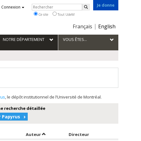
Je donne
Rechercher
Connexion
Rechercher
Ce site
Tout UdeM
Choix
Français
English
de
la
NOTRE DÉPARTEMENT
VOUS ÊTES...
langue
rus
, le dépôt institutionnel de l’Université de Montréal.
e recherche détaillée
r Papyrus
Trier par auteur en ordre croissant
par contributeur en ord
Auteur
Directeur