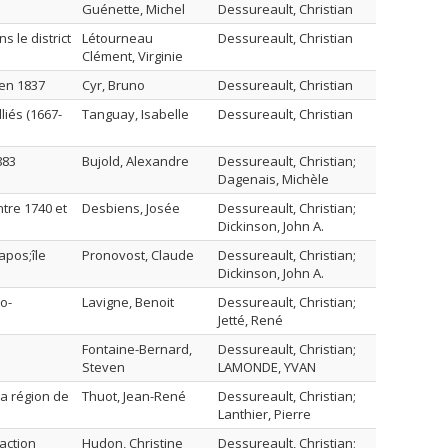
Guénette, Michel
Dessureault, Christian
s le district
Létourneau
Dessureault, Christian
Clément, Virginie
 en 1837
Cyr, Bruno
Dessureault, Christian
liés (1667-
Tanguay, Isabelle
Dessureault, Christian
883
Bujold, Alexandre
Dessureault, Christian;
Dagenais, Michèle
tre 1740 et
Desbiens, Josée
Dessureault, Christian;
Dickinson, John A.
apos;île
Pronovost, Claude
Dessureault, Christian;
Dickinson, John A.
o-
Lavigne, Benoit
Dessureault, Christian;
Jetté, René
Fontaine-Bernard,
Dessureault, Christian;
Steven
LAMONDE, YVAN
la région de
Thuot, Jean-René
Dessureault, Christian;
Lanthier, Pierre
 action
Hudon, Christine
Dessureault, Christian;