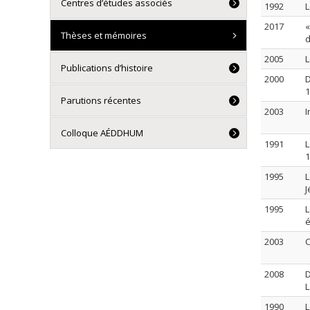
Centres d’études associés
1992
L
2017
«
Thèses et mémoires
d
2005
L
Publications d’histoire
2000
D
1
Parutions récentes
2003
I
Colloque AÉDDHUM
1991
L
1
1995
L
J
1995
L
é
2003
C
2008
D
L
1990
L