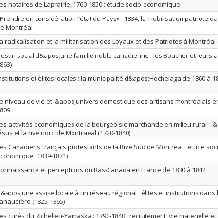
es notaires de Laprairie, 1760-1850 : étude socio-économique
Prendre en considération l’état du Pays» : 1834, la mobilisation patriote dan
e Montréal
a radicalisation et la militarisation des Loyaux et des Patriotes à Montréal
estin social d&apos;une famille noble canadienne : les Boucher et leurs al
863)
nstitutions et élites locales : la municipalité d&apos;Hochelaga de 1860 à 1
e niveau de vie et l&apos;univers domestique des artisans montréalais en
809
es activités économiques de la bourgeoisie marchande en milieu rural : l&
ésus et la rive nord de Montraeal (1720-1840)
es Canadiens français protestants de la Rive Sud de Montréal : étude soci
conomique (1839-1871)
onnaissance et perceptions du Bas-Canada en France de 1830 à 1842
&apos;une assise locale à un réseau régional : élites et institutions dans 
anaudière (1825-1865)
es curés du Richelieu-Yamaska : 1790-1840 : recrutement, vie materielle et