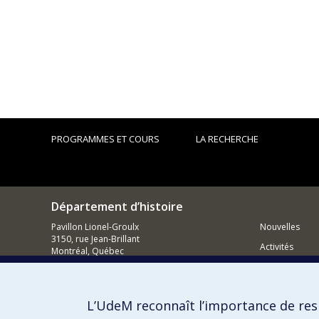
PROGRAMMES ET COURS
LA RECHERCHE
Département d’histoire
Pavillon Lionel-Groulx
Nouvelles
3150, rue Jean-Brillant
Activités
Montréal, Québec
H3T 1N8
Comment so
514 343-6234
Courriel
L’UdeM reconnaît l’importance de resp