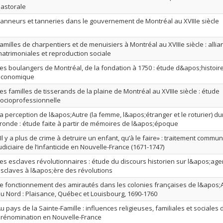
astorale
anneurs et tanneries dans le gouvernement de Montréal au XVIIIe siècle
amilles de charpentiers et de menuisiers à Montréal au XVIIIe siècle : alli
atrimoniales et reproduction sociale
es boulangers de Montréal, de la fondation à 1750 : étude d&apos;histoire
économique
es familles de tisserands de la plaine de Montréal au XVIIIe siècle : étude
ocioprofessionnelle
a perception de l&apos;Autre (la femme, l&apos;étranger et le roturier) du
ronde : étude faite à partir de mémoires de l&apos;époque
Il y a plus de crime à detruire un enfant, qu’à le faire» : traitement commu
udiciaire de l’infanticide en Nouvelle-France (1671-1747)
es esclaves révolutionnaires : étude du discours historien sur l&apos;age
sclaves à l&apos;ère des révolutions
e fonctionnement des amirautés dans les colonies françaises de l&apos
u Nord : Plaisance, Québec et Louisbourg, 1690-1760
u pays de la Sainte-Famille : influences religieuses, familiales et sociales 
rénomination en Nouvelle-France