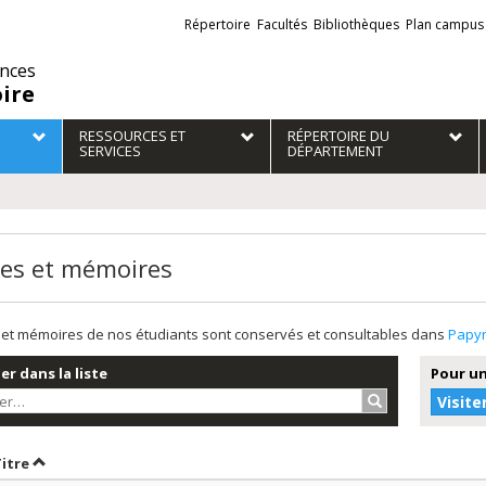
Liens
Répertoire
Facultés
Bibliothèques
Plan campus
externes
ences
oire
RESSOURCES ET
RÉPERTOIRE DU
SERVICES
DÉPARTEMENT
es et mémoires
et mémoires de nos étudiants sont conservés et consultables dans
Papy
r dans la liste
Pour un
Rechercher…
Visite
r par date en ordre croissant
Trier par titre en ordre croissant
Titre