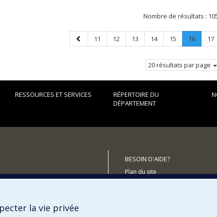
Nombre de résultats :
10
Page
Page
Page
Page
Page
Page
Page
.
Pa
11
12
13
14
15
16
17
précédente
Page
courant
20 résultats par page
RESSOURCES ET SERVICES
RÉPERTOIRE DU
N
DÉPARTEMENT
BESOIN D'AIDE?
Plan du site
utenir le Département?
Signaler une erreur
Accessibilité
ecter la vie privée