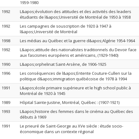
1959-1980
1992
L&apos;évolution des attitudes et des activités des leaders
étudiants de l&apos;Université de Montréal de 1950 à 1958
1992
Les campagnes de souscription de 1920 à 1947 à
l&apos;Université de Montréal
1998
Les médias au Québec et la guerre d&apos;Algérie 1954-1964
1992
L&apos;attitude des nationalistes traditionnels du Devoir face
aux fascismes européens et américains, (1929-1940)
1990
L&apos;orphelinat Saint-Arsène, de 1906-1925
1996
Les conséquences de l&apos;Entente Couture-Cullen sur la
politique d&apos;immigration québécoise de 1978 à 1994
1991
L&apos;école primaire supérieure et le high school public à
Montréal de 1920 à 1945
1989
Hôpital Sainte-Justine, Montréal, Québec : (1907-1921)
1993
L&apos;histoire des femmes dans le cinéma au Québec des
débuts à 1969
1991
Le prieuré de Saint-George au XVe siècle : étude socio-
économique dans un contexte régional