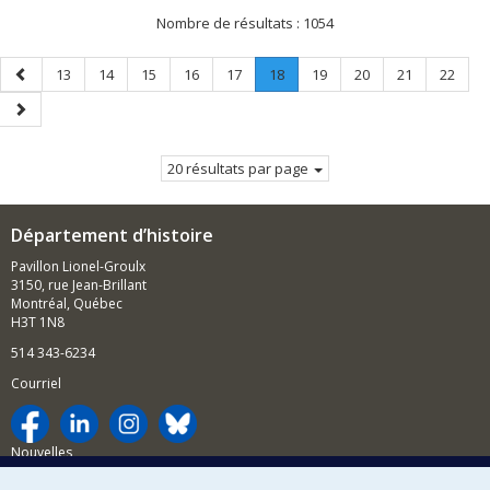
Nombre de résultats :
1054
Page
Page
Page
Page
Page
Page
Page
.
Page
Page
Page
Page
13
14
15
16
17
18
19
20
21
22
précédente
Page
Page
courante.
suivante
20 résultats par page
Département d’histoire
Pavillon Lionel-Groulx
3150, rue Jean-Brillant
Montréal, Québec
H3T 1N8
514 343-6234
Courriel
Nouvelles
Activités