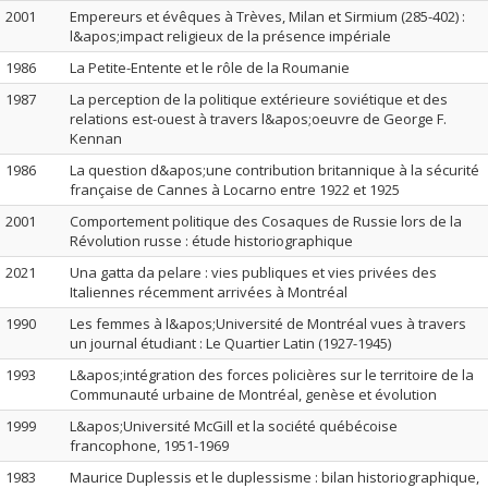
2001
Empereurs et évêques à Trèves, Milan et Sirmium (285-402) :
l&apos;impact religieux de la présence impériale
1986
La Petite-Entente et le rôle de la Roumanie
1987
La perception de la politique extérieure soviétique et des
relations est-ouest à travers l&apos;oeuvre de George F.
Kennan
1986
La question d&apos;une contribution britannique à la sécurité
française de Cannes à Locarno entre 1922 et 1925
2001
Comportement politique des Cosaques de Russie lors de la
Révolution russe : étude historiographique
2021
Una gatta da pelare : vies publiques et vies privées des
Italiennes récemment arrivées à Montréal
1990
Les femmes à l&apos;Université de Montréal vues à travers
un journal étudiant : Le Quartier Latin (1927-1945)
1993
L&apos;intégration des forces policières sur le territoire de la
Communauté urbaine de Montréal, genèse et évolution
1999
L&apos;Université McGill et la société québécoise
francophone, 1951-1969
1983
Maurice Duplessis et le duplessisme : bilan historiographique,