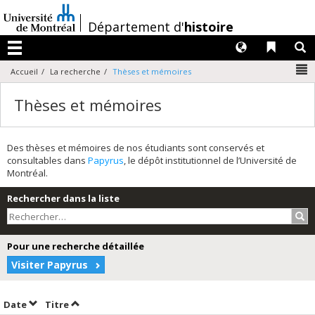
Passer
au
/
Département d'
histoire
contenu
Langues
Liens 
R
Menu
N
Accueil
La recherche
Thèses et mémoires
Thèses et mémoires
Des thèses et mémoires de nos étudiants sont conservés et
consultables dans
Papyrus
, le dépôt institutionnel de l’Université de
Montréal.
Rechercher dans la liste
Rec
Pour une recherche détaillée
Visiter Papyrus
Trier par date en ordre croissant
Trier par titre en ordre croissant
Date
Titre