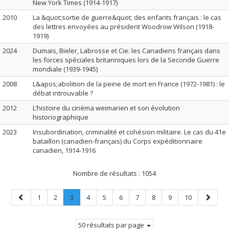
New York Times (1914-1917)
2010
La &quot;sortie de guerre&quot; des enfants français : le cas
des lettres envoyées au président Woodrow Wilson (1918‐
1919)
2024
Dumais, Bieler, Labrosse et Cie: les Canadiens français dans
les forces spéciales britanniques lors de la Seconde Guerre
mondiale (1939-1945)
2008
L&apos;abolition de la peine de mort en France (1972-1981) : le
débat introuvable ?
2012
L’histoire du cinéma weimarien et son évolution
historiographique
2023
Insubordination, criminalité et cohésion militaire. Le cas du 41e
bataillon (canadien-français) du Corps expéditionnaire
canadien, 1914-1916
Nombre de résultats :
1054
Page
Page
Page
Page
.
Page
Page
Page
Page
Page
Page
Page
Page
1
2
3
4
5
6
7
8
9
10
précédente
Page
suivant
courante.
50 résultats par page