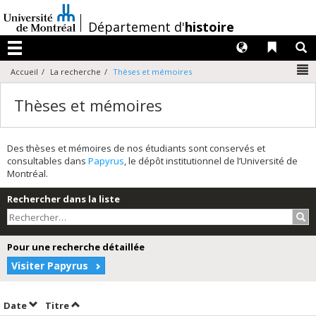
Passer
au
/
Département d'
histoire
contenu
Langues
Liens 
R
Menu
N
Accueil
La recherche
Thèses et mémoires
Thèses et mémoires
Des thèses et mémoires de nos étudiants sont conservés et
consultables dans
Papyrus
, le dépôt institutionnel de l’Université de
Montréal.
Rechercher dans la liste
Rec
Pour une recherche détaillée
Visiter Papyrus
Trier par date en ordre croissant
Trier par titre en ordre croissant
Date
Titre