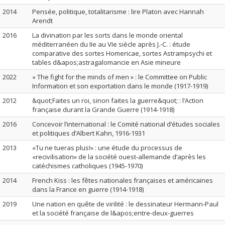
2014
Pensée, politique, totalitarisme : lire Platon avec Hannah
Arendt
2016
La divination par les sorts dans le monde oriental
méditerranéen du IIe au VIe siècle après J.-C. : étude
comparative des sortes Homericae, sortes Astrampsychi et
tables d&apos;astragalomancie en Asie mineure
2022
« The fight for the minds of men » : le Committee on Public
Information et son exportation dans le monde (1917-1919)
2012
&quot;Faites un roi, sinon faites la guerre&quot; : l’Action
française durant la Grande Guerre (1914-1918)
2016
Concevoir l’international : le Comité national d’études sociales
et politiques d’Albert Kahn, 1916-1931
2013
«Tu ne tueras plus!» : une étude du processus de
«recivilisation» de la société ouest-allemande d’après les
catéchismes catholiques (1945-1970)
2014
French Kiss : les fêtes nationales françaises et américaines
dans la France en guerre (1914-1918)
2019
Une nation en quête de virilité : le dessinateur Hermann-Paul
et la société française de l&apos;entre-deux-guerres