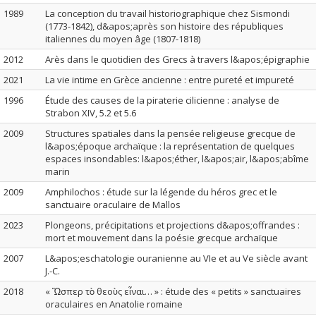
1989
La conception du travail historiographique chez Sismondi
(1773-1842), d&apos;après son histoire des républiques
italiennes du moyen âge (1807-1818)
2012
Arès dans le quotidien des Grecs à travers l&apos;épigraphie
2021
La vie intime en Grèce ancienne : entre pureté et impureté
1996
Étude des causes de la piraterie cilicienne : analyse de
Strabon XIV, 5.2 et 5.6
2009
Structures spatiales dans la pensée religieuse grecque de
l&apos;époque archaïque : la représentation de quelques
espaces insondables: l&apos;éther, l&apos;air, l&apos;abîme
marin
2009
Amphilochos : étude sur la légende du héros grec et le
sanctuaire oraculaire de Mallos
2023
Plongeons, précipitations et projections d&apos;offrandes :
mort et mouvement dans la poésie grecque archaïque
2007
L&apos;eschatologie ouranienne au VIe et au Ve siècle avant
J.-C.
2018
« Ὥσπερ τὸ θεοὺς εἶναι… » : étude des « petits » sanctuaires
oraculaires en Anatolie romaine