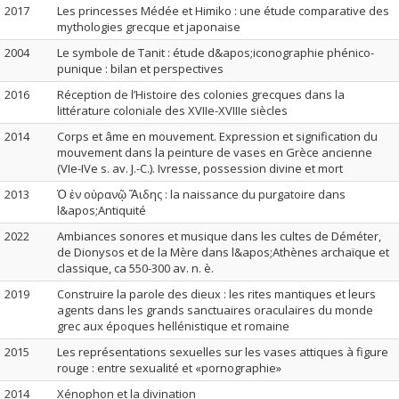
2017
Les princesses Médée et Himiko : une étude comparative des
mythologies grecque et japonaise
2004
Le symbole de Tanit : étude d&apos;iconographie phénico-
punique : bilan et perspectives
2016
Réception de l’Histoire des colonies grecques dans la
littérature coloniale des XVIIe-XVIIIe siècles
2014
Corps et âme en mouvement. Expression et signification du
mouvement dans la peinture de vases en Grèce ancienne
(VIe-IVe s. av. J.-C.). Ivresse, possession divine et mort
2013
Ὁ ἐν οὐρανῷ Ἅιδης : la naissance du purgatoire dans
l&apos;Antiquité
2022
Ambiances sonores et musique dans les cultes de Déméter,
de Dionysos et de la Mère dans l&apos;Athènes archaïque et
classique, ca 550-300 av. n. è.
2019
Construire la parole des dieux : les rites mantiques et leurs
agents dans les grands sanctuaires oraculaires du monde
grec aux époques hellénistique et romaine
2015
Les représentations sexuelles sur les vases attiques à figure
rouge : entre sexualité et «pornographie»
2014
Xénophon et la divination