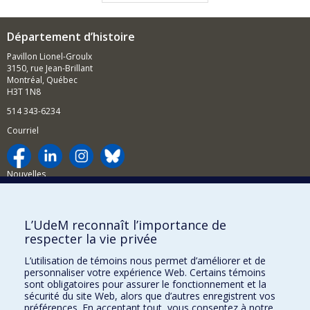
Département d’histoire
Pavillon Lionel-Groulx
3150, rue Jean-Brillant
Montréal, Québec
H3T 1N8
514 343-6234
Courriel
Nouvelles
Activités
Comment soutenir le Département?
L’UdeM reconnaît l’importance de
respecter la vie privée
BESOIN D'AIDE?
L’utilisation de témoins nous permet d’améliorer et de
Plan du site
personnaliser votre expérience Web. Certains témoins
Signaler une erreur
sont obligatoires pour assurer le fonctionnement et la
sécurité du site Web, alors que d’autres enregistrent vos
Accessibilité
préférences. En acceptant tout, vous consentez à notre