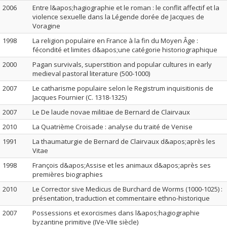
2006
Entre l&apos;hagiographie et le roman : le conflit affectif et la
violence sexuelle dans la Légende dorée de Jacques de
Voragine
1998
La religion populaire en France à la fin du Moyen Âge :
fécondité et limites d&apos;une catégorie historiographique
2000
Pagan survivals, superstition and popular cultures in early
medieval pastoral literature (500-1000)
2007
Le catharisme populaire selon le Registrum inquisitionis de
Jacques Fournier (C. 1318-1325)
2007
Le De laude novae militiae de Bernard de Clairvaux
2010
La Quatrième Croisade : analyse du traité de Venise
1991
La thaumaturgie de Bernard de Clairvaux d&apos;après les
Vitae
1998
François d&apos;Assise et les animaux d&apos;après ses
premières biographies
2010
Le Corrector sive Medicus de Burchard de Worms (1000-1025) :
présentation, traduction et commentaire ethno-historique
2007
Possessions et exorcismes dans l&apos;hagiographie
byzantine primitive (IVe-VIIe siècle)