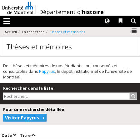
Passer
au
/
Département d'
histoire
contenu
Langues
Liens 
R
Menu
N
Accueil
La recherche
Thèses et mémoires
Thèses et mémoires
Des thèses et mémoires de nos étudiants sont conservés et
consultables dans
Papyrus
, le dépôt institutionnel de l’Université de
Montréal.
Rechercher dans la liste
Rec
Pour une recherche détaillée
Visiter Papyrus
Trier par date en ordre décroissant
Trier par titre en ordre décroissant
Date
Titre