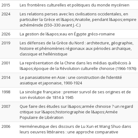
2015
Les frontières culturelles et politiques du monde mycénien
2024
Les relations perses avec les civilisations occidentales, en
particulier la Grèce et l&apos;Anatolie, pendant l&apos;empire
achéménide (550–330 avant J.-C.)
2026
La gestion de l&apos;eau en Égypte gréco-romaine
2019
Les défenses de la Grèce du Nord : architecture, géographie,
histoire et phénomènes régionaux aux périodes archaïque,
classique et hellénistique
2001
La représentation de la Chine dans les médias québécois à
l&apos;époque de la Révolution culturelle chinoise (1966-1976)
2014
Le panasiatisme en Asie : une construction de l’identité
asiatique et japonaise, 1900-1924
1998
La sinologie française : premier survol de ses origines et de
son évolution de 1814 à 1945
2007
Que faire des études sur l&apos;armée chinoise ? un regard
critique sur l&apos;historiographie de l&apos;Armée
Populaire de Libération
2006
Herméneutique des discours de Lu Xun et Wang Shuo dans
leurs oeuvres littéraires : une approche comparative