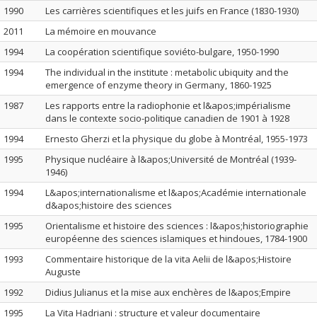
1990
Les carrières scientifiques et les juifs en France (1830-1930)
2011
La mémoire en mouvance
1994
La coopération scientifique soviéto-bulgare, 1950-1990
1994
The individual in the institute : metabolic ubiquity and the
emergence of enzyme theory in Germany, 1860-1925
1987
Les rapports entre la radiophonie et l&apos;impérialisme
dans le contexte socio-politique canadien de 1901 à 1928
1994
Ernesto Gherzi et la physique du globe à Montréal, 1955-1973
1995
Physique nucléaire à l&apos;Université de Montréal (1939-
1946)
1994
L&apos;internationalisme et l&apos;Académie internationale
d&apos;histoire des sciences
1995
Orientalisme et histoire des sciences : l&apos;historiographie
européenne des sciences islamiques et hindoues, 1784-1900
1993
Commentaire historique de la vita Aelii de l&apos;Histoire
Auguste
1992
Didius Julianus et la mise aux enchères de l&apos;Empire
1995
La Vita Hadriani : structure et valeur documentaire