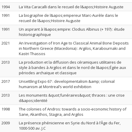
1994
La Vita Caracalli dans le recueil de l&apos;Histoire Auguste
1991
La biographie de l&apos;empereur Marc-Aurèle dans le
recueil de l&apos;Histoire Auguste
1991
Un aspirant à l&apos;empire: Clodius Albinus (+ 197) : étude
historiographique
2021
An Investigation of Iron Age to Classical Animal Bone Deposits
in Northern Greece (Macedonia) : Argilos, Karabournaki and
Kastri Thassos
2013
La production et la diffusion des céramiques utilitaires de
style à bandes à Argilos et dans le nord de l&apos;Égée aux
périodes archaïque et classique
2017
Unsettling Expo 67 : developmentalism &amp; colonial
humanism at Montreal’s world exhibition
2013
Les monuments &quot;funéraires&quot; thraces : une crise
d&apos;identité
1998
The colonies of Andros: towards a socio-economic history of
Sane, Akanthos, Stagira, and Argilos
2009
La présence phénicienne en Syrie du Nord à l’Âge du Fer,
1000-500 av. J.C