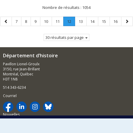
Nombre de résultats :
1054
Page
Page
Page
Page
Page
Page
Page
.
Page
Page
Page
Page
Pag
7
8
9
10
11
12
13
14
15
16
précédente
Page
suiv
courante.
30 résultats par page
Département d’histoire
Pavillon Lionel-Groulx
3150, rue Jean-Brillant
Montréal, Québec
H3T 1N8
514 343-6234
Courriel
Nouvelles
Activités