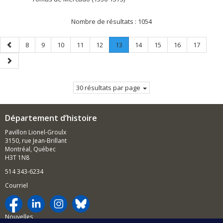
Nombre de résultats :
1054
Page
Page
Page
Page
Page
Page
Page
.
Page
Page
Page
Page
8
9
10
11
12
13
14
15
16
17
précédente
Page
Page
courante.
suivante
30 résultats par page
Département d’histoire
Pavillon Lionel-Groulx
3150, rue Jean-Brillant
Montréal, Québec
H3T 1N8
514 343-6234
Courriel
Nouvelles