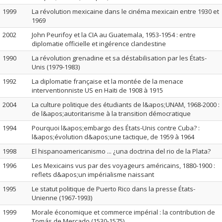
1999
La révolution mexicaine dans le cinéma mexicain entre 1930 et
1969
2002
John Peurifoy et la CIA au Guatemala, 1953-1954 : entre
diplomatie officielle et ingérence clandestine
1990
La révolution grenadine et sa déstabilisation par les États-
Unis (1979-1983)
1992
La diplomatie française et la montée de la menace
interventionniste US en Haïti de 1908 à 1915
2004
La culture politique des étudiants de l&apos;UNAM, 1968-2000 :
de l&apos;autoritarisme à la transition démocratique
1994
Pourquoi l&apos;embargo des États-Unis contre Cuba? :
l&apos;évolution d&apos;une tactique, de 1959 à 1964
1998
El hispanoamericanismo ... ¿una doctrina del rio de la Plata?
1996
Les Mexicains vus par des voyageurs américains, 1880-1900 :
reflets d&apos;un impérialisme naissant
1995
Le statut politique de Puerto Rico dans la presse États-
Unienne (1967-1993)
1999
Morale économique et commerce impérial : la contribution de
Tomás de Mercado (1530-1575)