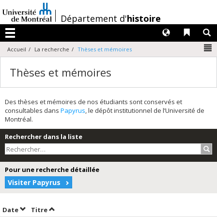
Passer
au
/
Département d'
histoire
contenu
Langues
Liens 
R
Menu
N
Accueil
La recherche
Thèses et mémoires
Thèses et mémoires
Des thèses et mémoires de nos étudiants sont conservés et
consultables dans
Papyrus
, le dépôt institutionnel de l’Université de
Montréal.
Rechercher dans la liste
Rec
Pour une recherche détaillée
Visiter Papyrus
Trier par date en ordre décroissant
Trier par titre en ordre décroissant
Date
Titre