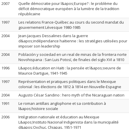
2007
Quelle démocratie pour l&apos;Europe? : le problème du
déficit démocratique européen à la lumière de la tradition
républicaine
1997
Les relations France-Québec au cours du second mandat du
gouvernement Lévesque 1980-1985
2004
Jean-Jacques Dessalines dans la guerre
d&apos;indépendance haïtienne : les stratégies utilisées pour
imposer son leadership
2004
Población y sociedad en un real de minas de la frontera norte
Novohispana : San Luis Potosí, de finales del siglo XVI a 1810
1996
L&apos;éducation en Haïti : la pensée et l&apos;oeuvre de
Maurice Dartigue, 1941-1945
1997
Représentation et pratiques politiques dans le Mexique
colonial : les élections de 1812 à 1814 en Nouvelle-Espagne
2004
Augusto César Sandino : hero myth of the Nicaraguan nation
1991
Le roman antillais anglophone et sa contribution à
l&apos;histoire sociale
2006
Intégration nationale et éducation au Mexique
L&apos;Instituto Nacional Indigenista dans la municipalité
d&apos;Oxchuc, Chiapas, 1951-1971