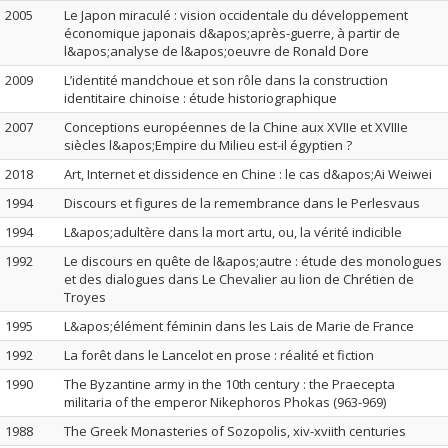
2005
Le Japon miraculé : vision occidentale du développement
économique japonais d&apos;après-guerre, à partir de
l&apos;analyse de l&apos;oeuvre de Ronald Dore
2009
L’identité mandchoue et son rôle dans la construction
identitaire chinoise : étude historiographique
2007
Conceptions européennes de la Chine aux XVIIe et XVIIIe
siècles l&apos;Empire du Milieu est-il égyptien ?
2018
Art, Internet et dissidence en Chine : le cas d&apos;Ai Weiwei
1994
Discours et figures de la remembrance dans le Perlesvaus
1994
L&apos;adultère dans la mort artu, ou, la vérité indicible
1992
Le discours en quête de l&apos;autre : étude des monologues
et des dialogues dans Le Chevalier au lion de Chrétien de
Troyes
1995
L&apos;élément féminin dans les Lais de Marie de France
1992
La forêt dans le Lancelot en prose : réalité et fiction
1990
The Byzantine army in the 10th century : the Praecepta
militaria of the emperor Nikephoros Phokas (963-969)
1988
The Greek Monasteries of Sozopolis, xiv-xviith centuries