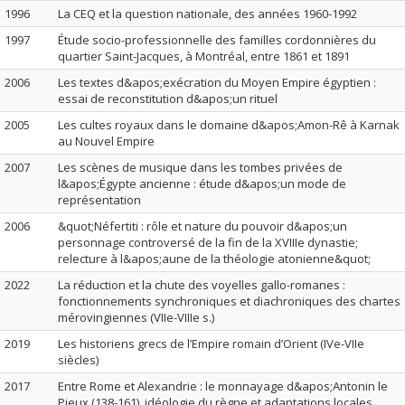
1996
La CEQ et la question nationale, des années 1960-1992
1997
Étude socio-professionnelle des familles cordonnières du
quartier Saint-Jacques, à Montréal, entre 1861 et 1891
2006
Les textes d&apos;exécration du Moyen Empire égyptien :
essai de reconstitution d&apos;un rituel
2005
Les cultes royaux dans le domaine d&apos;Amon-Rê à Karnak
au Nouvel Empire
2007
Les scènes de musique dans les tombes privées de
l&apos;Égypte ancienne : étude d&apos;un mode de
représentation
2006
&quot;Néfertiti : rôle et nature du pouvoir d&apos;un
personnage controversé de la fin de la XVIIIe dynastie;
relecture à l&apos;aune de la théologie atonienne&quot;
2022
La réduction et la chute des voyelles gallo-romanes :
fonctionnements synchroniques et diachroniques des chartes
mérovingiennes (VIIe-VIIIe s.)
2019
Les historiens grecs de l’Empire romain d’Orient (IVe-VIIe
siècles)
2017
Entre Rome et Alexandrie : le monnayage d&apos;Antonin le
Pieux (138-161), idéologie du règne et adaptations locales