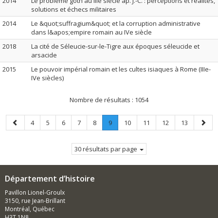
2014
Le problème goth au IIIe siècle ap. J.-C. : perceptions et réalités,
solutions et échecs militaires
2014
Le &quot;suffragium&quot; et la corruption administrative
dans l&apos;empire romain au IVe siècle
2018
La cité de Séleucie-sur-le-Tigre aux époques séleucide et
arsacide
2015
Le pouvoir impérial romain et les cultes isiaques à Rome (IIIe-
IVe siècles)
Nombre de résultats :
1054
Page
Page
Page
Page
Page
Page
Page
.
Page
Page
Page
Page
Page
4
5
6
7
8
9
10
11
12
13
précédente
Page
suiva
courante.
30 résultats par page
Département d’histoire
Pavillon Lionel-Groulx
3150, rue Jean-Brillant
Montréal, Québec
H3T 1N8