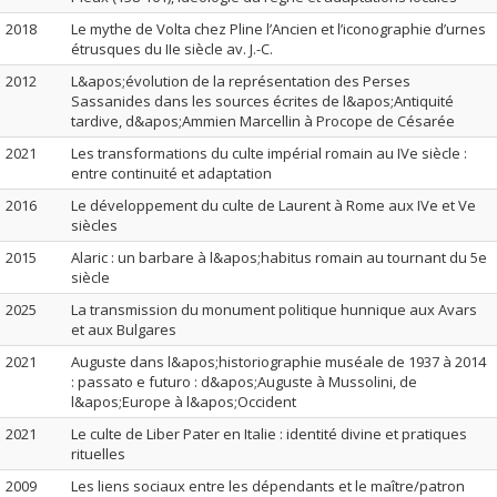
2018
Le mythe de Volta chez Pline l’Ancien et l’iconographie d’urnes
étrusques du IIe siècle av. J.-C.
2012
L&apos;évolution de la représentation des Perses
Sassanides dans les sources écrites de l&apos;Antiquité
tardive, d&apos;Ammien Marcellin à Procope de Césarée
2021
Les transformations du culte impérial romain au IVe siècle :
entre continuité et adaptation
2016
Le développement du culte de Laurent à Rome aux IVe et Ve
siècles
2015
Alaric : un barbare à l&apos;habitus romain au tournant du 5e
siècle
2025
La transmission du monument politique hunnique aux Avars
et aux Bulgares
2021
Auguste dans l&apos;historiographie muséale de 1937 à 2014
: passato e futuro : d&apos;Auguste à Mussolini, de
l&apos;Europe à l&apos;Occident
2021
Le culte de Liber Pater en Italie : identité divine et pratiques
rituelles
2009
Les liens sociaux entre les dépendants et le maître/patron