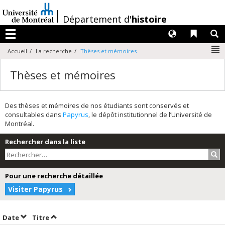
Passer
au
/
Département d'
histoire
contenu
Langues
Liens 
R
Menu
N
Accueil
La recherche
Thèses et mémoires
Thèses et mémoires
Des thèses et mémoires de nos étudiants sont conservés et
consultables dans
Papyrus
, le dépôt institutionnel de l’Université de
Montréal.
Rechercher dans la liste
Rec
Pour une recherche détaillée
Visiter Papyrus
Trier par date en ordre décroissant
Trier par titre en ordre décroissant
Date
Titre