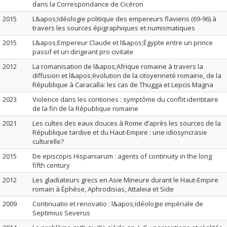
dans la Correspondance de Cicéron
2015
L&apos;Idéologie politique des empereurs flaviens (69-96) à
travers les sources épigraphiques et numismatiques
2015
L&apos;Empereur Claude et l&apos;Égypte entre un prince
passif et un dirigeant pro civitate
2012
La romanisation de l&apos;Afrique romaine à travers la
diffusion et l&apos;évolution de la citoyenneté romaine, de la
République à Caracalla: les cas de Thugga et Lepcis Magna
2023
Violence dans les contiones : symptôme du conflit identitaire
de la fin de la République romaine
2021
Les cultes des eaux douces à Rome d’après les sources de la
République tardive et du Haut-Empire : une idiosyncrasie
culturelle?
2015
De episcopis Hispaniarum : agents of continuity in the long
fifth century
2012
Les gladiateurs grecs en Asie Mineure durant le Haut-Empire
romain à Éphèse, Aphrodisias, Attaleia et Side
2009
Continuatio et renovatio : l&apos;idéologie impériale de
Septimius Severus