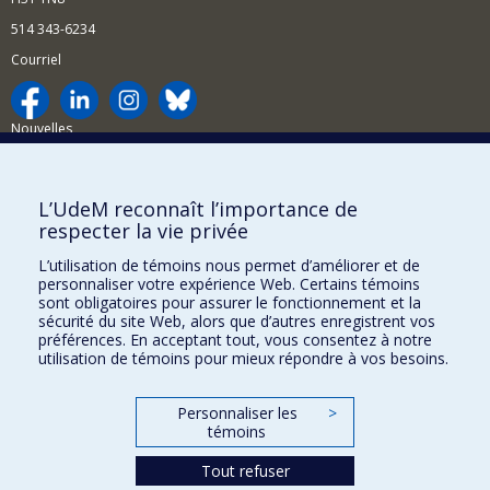
514 343-6234
Courriel
Nouvelles
Activités
Comment soutenir le Département?
L’UdeM reconnaît l’importance de
respecter la vie privée
BESOIN D'AIDE?
L’utilisation de témoins nous permet d’améliorer et de
Plan du site
personnaliser votre expérience Web. Certains témoins
Signaler une erreur
sont obligatoires pour assurer le fonctionnement et la
sécurité du site Web, alors que d’autres enregistrent vos
Accessibilité
préférences. En acceptant tout, vous consentez à notre
utilisation de témoins pour mieux répondre à vos besoins.
FACULTÉ DES ARTS ET DES SCIENCES
Nos départements et écoles
Personnaliser les
>
témoins
Nos centres d'études
Tout refuser
Nos programmes et cours