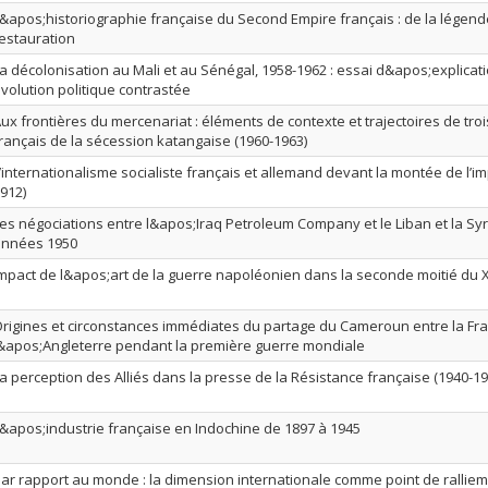
&apos;historiographie française du Second Empire français : de la légende
estauration
a décolonisation au Mali et au Sénégal, 1958-1962 : essai d&apos;explica
volution politique contrastée
ux frontières du mercenariat : éléments de contexte et trajectoires de tro
rançais de la sécession katangaise (1960-1963)
’internationalisme socialiste français et allemand devant la montée de l’i
912)
es négociations entre l&apos;Iraq Petroleum Company et le Liban et la Syr
années 1950
mpact de l&apos;art de la guerre napoléonien dans la seconde moitié du X
rigines et circonstances immédiates du partage du Cameroun entre la Fra
&apos;Angleterre pendant la première guerre mondiale
a perception des Alliés dans la presse de la Résistance française (1940-19
&apos;industrie française en Indochine de 1897 à 1945
ar rapport au monde : la dimension internationale comme point de ralliem