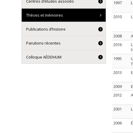
Centres d’études associés
1997
L
Thèses et mémoires
2010
L
Publications d’histoire
2008
A
Parutions récentes
2016
L
l
Colloque AÉDDHUM
1995
U
T
2013
E
2009
E
2012
A
2001
L
2006
É