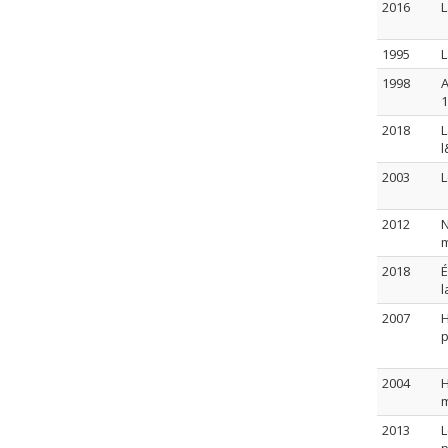
2016
L
1995
L
1998
A
1
2018
L
l
2003
L
2012
N
m
2018
É
l
2007
H
p
2004
H
m
2013
L