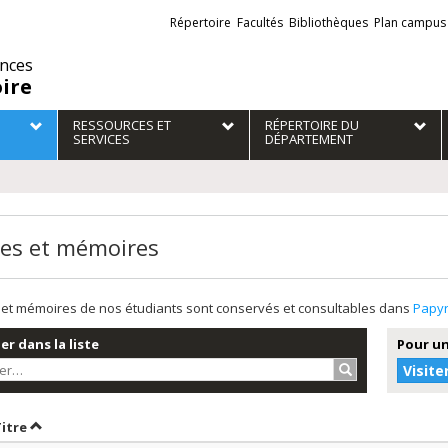
Liens
Répertoire
Facultés
Bibliothèques
Plan campus
externes
ences
oire
RESSOURCES ET
RÉPERTOIRE DU
SERVICES
DÉPARTEMENT
es et mémoires
et mémoires de nos étudiants sont conservés et consultables dans
Papy
r dans la liste
Pour un
Rechercher…
Visite
r par date en ordre décroissant
Trier par titre en ordre décroissant
Titre