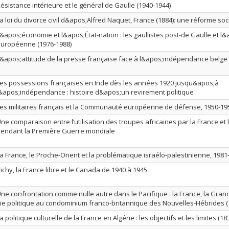
ésistance intérieure et le général de Gaulle (1940-1944)
a loi du divorce civil d&apos;Alfred Naquet, France (1884): une réforme soc
&apos;économie et l&apos;État-nation : les gaullistes post-de Gaulle et l&
uropéenne (1976-1988)
&apos;attitude de la presse française face à l&apos;indépendance belge
es possessions françaises en Inde dès les années 1920 jusqu&apos;à
&apos;indépendance : histoire d&apos;un revirement politique
es militaires français et la Communauté européenne de défense, 1950-19
ne comparaison entre l’utilisation des troupes africaines par la France et
endant la Première Guerre mondiale
a France, le Proche-Orient et la problématique israélo-palestinienne, 1981
ichy, la France libre et le Canada de 1940 à 1945
ne confrontation comme nulle autre dans le Pacifique : la France, la Gran
ie politique au condominium franco-britannique des Nouvelles-Hébrides (
a politique culturelle de la France en Algérie : les objectifs et les limites (1