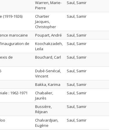
Warren, Marie-
Saul, Samir
Pierre
e (1919-1926)
Chartier
Saul, Samir
Jacques,
Christopher
rience marocaine
Poupart, André
Saul, Samir
l’inauguration de
Koochakzadeh,
Saul, Samir
Leila
lexis de
Bouchard, Carl
Saul, Samir
5
Dubé-Senécal,
Saul, Samir
Vincent
Bakka, Karima
Saul, Samir
iale : 1962-1971
Chabalier,
Saul, Samir
Jaurès
Bussière,
Saul, Samir
Réjean
loo
Chalvardjian,
Saul, Samir
Eugène