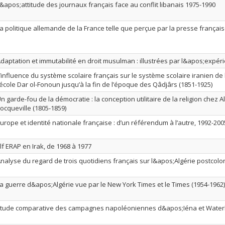
&apos;attitude des journaux français face au conflit libanais 1975-1990
a politique allemande de la France telle que perçue par la presse français
daptation et immutabilité en droit musulman : illustrées par l&apos;expé
’influence du système scolaire français sur le système scolaire iranien de 
’école Dar ol-Fonoun jusqu’à la fin de l’époque des Qâdjârs (1851-1925)
n garde-fou de la démocratie : la conception utilitaire de la religion chez A
ocqueville (1805-1859)
urope et identité nationale française : d’un référendum à l’autre, 1992-200
lf ERAP en Irak, de 1968 à 1977
nalyse du regard de trois quotidiens français sur l&apos;Algérie postcolon
a guerre d&apos;Algérie vue par le New York Times et le Times (1954-1962)
tude comparative des campagnes napoléoniennes d&apos;Iéna et Water