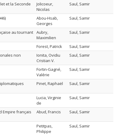
llet et la Seconde
Jolicoeur,
Saul, Samir
Nicolas
946)
Abou-Hsab,
Saul, Samir
Georges
ançaise au tournant
Aubry,
Saul, Samir
Maximilien
Forest, Patrick
Saul, Samir
tionales non
Ionita, Ovidiu
Saul, Samir
Cristian V.
Fortin-Gagné,
Saul, Samir
Valérie
diplomatiques
Pinet, Raphaël
Saul, Samir
Lucia, Virginie
Saul, Samir
de
nd Empire français
Abud, Francis
Saul, Samir
Petitpas,
Saul, Samir
Philippe