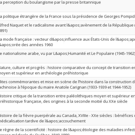
a perception du boulangisme par la presse britannique
a politique étrangère de la France sous la présidence de Georges Pompid
lfred Naquet et le radicalisme avant l&apos;avènement de la République r
891)
a mode française : vecteur d&apos;influence aux États-Unis de l&apos;ap
&apos;orée des années 1960
e nationalisme arabe, vu par L&apos;Humanité et Le Populaire (1945-1962
ature, culture et progrès : histoire comparative du concept de transition e
oyen et supérieur en archéologie préhistorique
lites commémorantes et mise en scène de l’histoire dans la construction de
achinoise à l’époque du maire Anatole Carignan (1933-1939 et 1944-1952)
istoire critique de la transition entre paléolithiques moyen et supérieur e
réhistorique française, des origines à la seconde moitié du XXe siècle
istoire de la fièvre puerpérale au Canada, XVIIIe - XXe siècles : bénéfice
édicalisation tardive de l&apos;accouchement
e règne de la scientificité : histoire de l&apos;étiologie des maladies infe