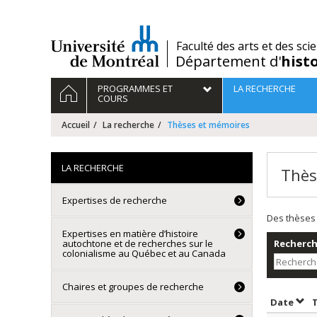
Passer
au
contenu
/
Faculté des arts et des sci
Département d'
hist
Navigation
ACCUEIL
PROGRAMMES ET
LA RECHERCHE
principale
COURS
Accueil
La recherche
Thèses et mémoires
LA RECHERCHE
Thès
Expertises de recherche
Des thèses 
Expertises en matière d’histoire
autochtone et de recherches sur le
Recherche
colonialisme au Québec et au Canada
Chaires et groupes de recherche
Trie
Date