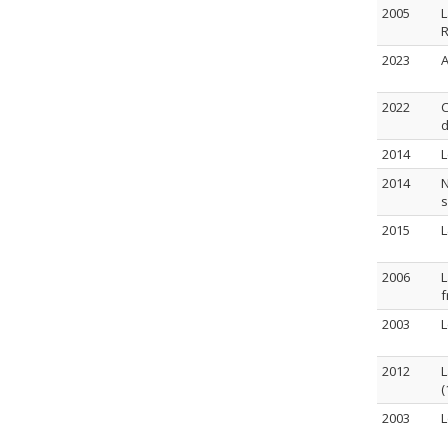
2005
L
R
2023
A
2022
C
d
2014
L
2014
N
s
2015
L
2006
L
f
2003
L
2012
L
(
2003
L