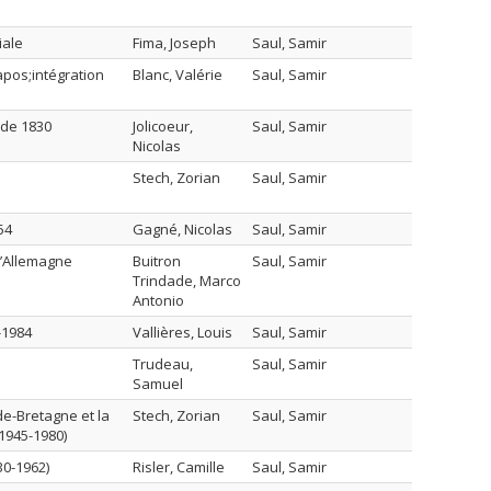
iale
Fima, Joseph
Saul, Samir
apos;intégration
Blanc, Valérie
Saul, Samir
 de 1830
Jolicoeur,
Saul, Samir
Nicolas
Stech, Zorian
Saul, Samir
54
Gagné, Nicolas
Saul, Samir
 l’Allemagne
Buitron
Saul, Samir
Trindade, Marco
Antonio
-1984
Vallières, Louis
Saul, Samir
Trudeau,
Saul, Samir
Samuel
de-Bretagne et la
Stech, Zorian
Saul, Samir
1945-1980)
830-1962)
Risler, Camille
Saul, Samir