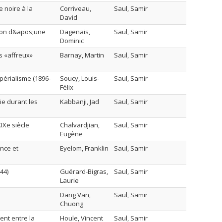
 noire à la
Corriveau,
Saul, Samir
David
tion d&apos;une
Dagenais,
Saul, Samir
Dominic
is «affreux»
Barnay, Martin
Saul, Samir
mpérialisme (1896-
Soucy, Louis-
Saul, Samir
Félix
ie durant les
Kabbanji, Jad
Saul, Samir
IXe siècle
Chalvardjian,
Saul, Samir
Eugène
nce et
Eyelom, Franklin
Saul, Samir
44)
Guérard-Bigras,
Saul, Samir
Laurie
Dang Van,
Saul, Samir
Chuong
ent entre la
Houle, Vincent
Saul, Samir