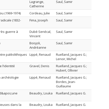
Lagrange,
Saul, Samir
Catherine
ou (1969-1974)
Cordeau, Julie
Saul, Samir
adicale (1832-
Fima, Joseph
Saul, Samir
rès-guerre à
Dubé-Senécal,
Saul, Samir
Vincent
)
Boisjoli,
Saul, Samir
Andréanne
ntre paléolithiques
Lippé, Renaud
Ruelland, Jacques G.;
Lenoir, Michel
 l’identité
Gravel, Denis
Ruelland, Jacques G.;
Hubert, Ollivier
n archéologie
Lippé, Renaud
Ruelland, Jacques G.;
Bordes, Jean-
Guillaume
s d&apos;une
Beaudry, Louka
Ruelland, Jacques G.
ctieuses dans la
Beaudry, Louka
Ruelland, Jacques G.