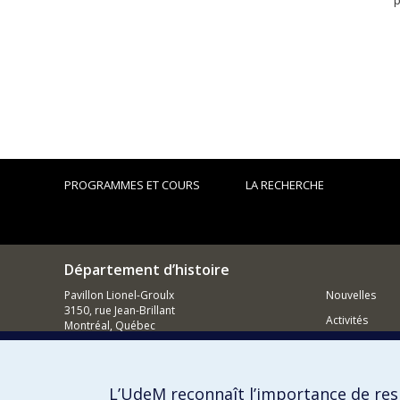
p
PROGRAMMES ET COURS
LA RECHERCHE
Département d’histoire
Pavillon Lionel-Groulx
Nouvelles
3150, rue Jean-Brillant
Activités
Montréal, Québec
H3T 1N8
Comment so
514 343-6234
Courriel
L’UdeM reconnaît l’importance de resp