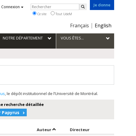
Je donne
Rechercher
Connexion
Rechercher
Ce site
Tout UdeM
Choix
Français
English
de
la
NOTRE DÉPARTEMENT
VOUS ÊTES...
langue
rus
, le dépôt institutionnel de l’Université de Montréal.
e recherche détaillée
r Papyrus
Trier par auteur en ordre décroissant
par contributeur en o
Auteur
Directeur