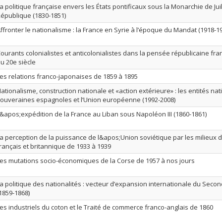
a politique française envers les États pontificaux sous la Monarchie de Jui
épublique (1830-1851)
ffronter le nationalisme : la France en Syrie à l’époque du Mandat (1918-1
ourants colonialistes et anticolonialistes dans la pensée républicaine fr
u 20e siècle
es relations franco-japonaises de 1859 à 1895
ationalisme, construction nationale et «action extérieure» : les entités na
ouveraines espagnoles et l’Union européenne (1992-2008)
&apos;expédition de la France au Liban sous Napoléon III (1860-1861)
a perception de la puissance de l&apos;Union soviétique par les milieux 
rançais et britannique de 1933 à 1939
es mutations socio-économiques de la Corse de 1957 à nos jours
a politique des nationalités : vecteur d’expansion internationale du Seco
1859-1868)
es industriels du coton et le Traité de commerce franco-anglais de 1860