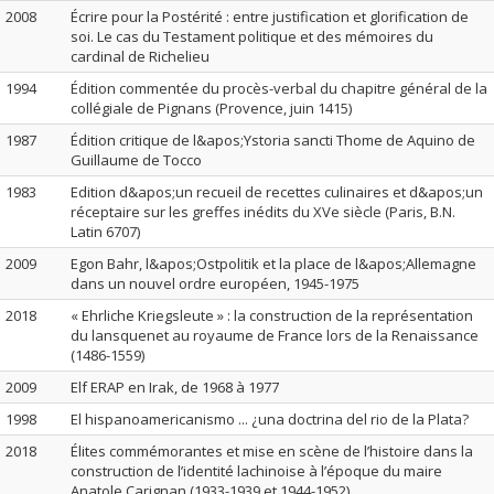
2008
Écrire pour la Postérité : entre justification et glorification de
soi. Le cas du Testament politique et des mémoires du
cardinal de Richelieu
1994
Édition commentée du procès-verbal du chapitre général de la
collégiale de Pignans (Provence, juin 1415)
1987
Édition critique de l&apos;Ystoria sancti Thome de Aquino de
Guillaume de Tocco
1983
Edition d&apos;un recueil de recettes culinaires et d&apos;un
réceptaire sur les greffes inédits du XVe siècle (Paris, B.N.
Latin 6707)
2009
Egon Bahr, l&apos;Ostpolitik et la place de l&apos;Allemagne
dans un nouvel ordre européen, 1945-1975
2018
« Ehrliche Kriegsleute » : la construction de la représentation
du lansquenet au royaume de France lors de la Renaissance
(1486-1559)
2009
Elf ERAP en Irak, de 1968 à 1977
1998
El hispanoamericanismo ... ¿una doctrina del rio de la Plata?
2018
Élites commémorantes et mise en scène de l’histoire dans la
construction de l’identité lachinoise à l’époque du maire
Anatole Carignan (1933-1939 et 1944-1952)