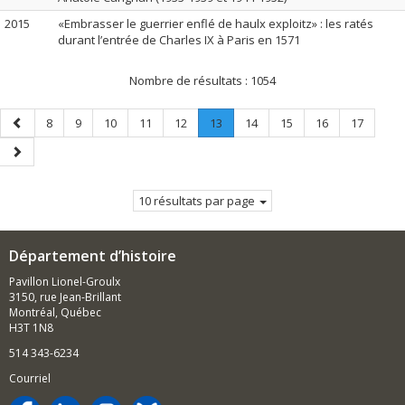
2015
«Embrasser le guerrier enflé de haulx exploitz» : les ratés
durant l’entrée de Charles IX à Paris en 1571
Nombre de résultats :
1054
Page
Page
Page
Page
Page
Page
Page
.
Page
Page
Page
Page
8
9
10
11
12
13
14
15
16
17
précédente
Page
Page
courante.
suivante
10 résultats par page
Département d’histoire
Pavillon Lionel-Groulx
3150, rue Jean-Brillant
Montréal, Québec
H3T 1N8
514 343-6234
Courriel