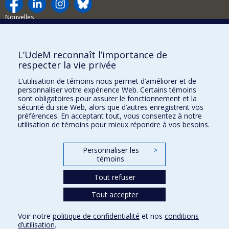
Nouvelles
Activités
Comment soutenir le Département?
L’UdeM reconnaît l’importance de
respecter la vie privée
BESOIN D'AIDE?
L’utilisation de témoins nous permet d’améliorer et de
Plan du site
personnaliser votre expérience Web. Certains témoins
Signaler une erreur
sont obligatoires pour assurer le fonctionnement et la
sécurité du site Web, alors que d’autres enregistrent vos
Accessibilité
préférences. En acceptant tout, vous consentez à notre
utilisation de témoins pour mieux répondre à vos besoins.
FACULTÉ DES ARTS ET DES SCIENCES
Nos départements et écoles
Personnaliser les
>
témoins
Nos centres d'études
Tout refuser
Nos programmes et cours
Tout accepter
Confidentialité
Voir notre
politique de confidentialité
et nos
conditions
Conditions d’utilisation
d’utilisation
.