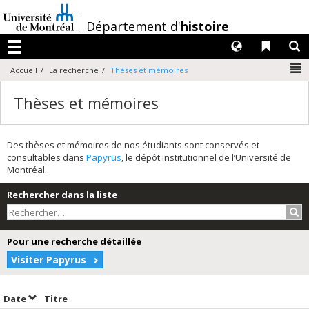
Passer
au
/
Département d'
histoire
contenu
Langues
Liens 
R
Menu
N
Accueil
La recherche
Thèses et mémoires
Thèses et mémoires
Des thèses et mémoires de nos étudiants sont conservés et
consultables dans
Papyrus
, le dépôt institutionnel de l’Université de
Montréal.
Rechercher dans la liste
Rec
Pour une recherche détaillée
Visiter Papyrus
Trier par date en ordre croissant
Trier par titre en ordre croissant
Date
Titre