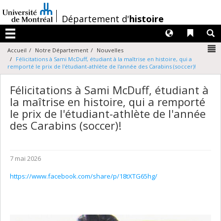
Passer
au
/
Département d'
histoire
contenu
Langues
Liens 
R
Menu
N
Accueil
Notre Département
Nouvelles
Félicitations à Sami McDuff, étudiant à la maîtrise en histoire, qui a
remporté le prix de l'étudiant-athlète de l'année des Carabins (soccer)!
Félicitations à Sami McDuff, étudiant à
la maîtrise en histoire, qui a remporté
le prix de l'étudiant-athlète de l'année
des Carabins (soccer)!
7 mai 2026
https://www.facebook.com/share/p/18tXTG65hg/