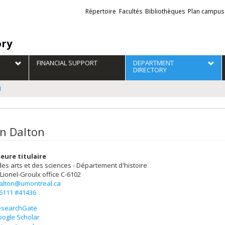
Liens
Répertoire
Facultés
Bibliothèques
Plan campus
externes
ory
FINANCIAL SUPPORT
DEPARTMENT
DIRECTORY
N
n Dalton
eure titulaire
des arts et des sciences - Département d'histoire
 Lionel-Groulx
office C-6102
alton@umontreal.ca
-6111 #41436
esearchGate
ogle Scholar