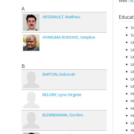
Web :
Au
A
Educat
ARSENAULT
Mathieu
S
S
AYANGMA BONOHO
Simplice
L
L
L
L
B
L
BARTON
Deborah
L
L
H
BELONY
Lyns-Virginie
H
H
BLENNEMANN
Gordon
H
L
A