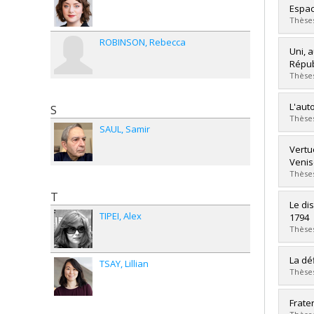
Lien 
Grad
Espac
Cycle
Thèses
Grade
ROBINSON
Rebecca
Lien 
Grad
Uni, 
Cycle
Répub
Grade
Thèses
Lien 
Grad
L'aut
S
Cycle
Thèses
SAUL
Samir
Grade
Lien 
Grad
Vertu
Cycle
Venis
Grade
Thèses
Lien 
T
Grad
Le di
TIPEI
Alex
Cycle
1794
Grade
Thèses
Lien 
Grad
La dé
TSAY
Lillian
Cycle
Thèses
Grade
Lien 
Grad
Frate