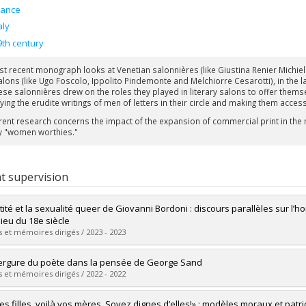
rance
aly
9th century
t recent monograph looks at Venetian salonnières (like Giustina Renier Michiel
alons (like Ugo Foscolo, Ippolito Pindemonte and Melchiorre Cesarotti), in the l
ese salonnières drew on the roles they played in literary salons to offer themse
ying the erudite writings of men of letters in their circle and making them acces
rent research concerns the impact of the expansion of commercial print in the ni
y "women worthies."
t supervision
ntité et la sexualité queer de Giovanni Bordoni : discours parallèles sur l’
lieu du 18e siècle
 et mémoires dirigés / 2023 - 2023
uate :
Martel-Dion, Audrey
ergure du poète dans la pensée de George Sand
 :
Master's
 et mémoires dirigés / 2022 - 2022
 :
M.A.
vers le document dans Papyrus
uate :
Ramsay-Piérard, Anne
es filles, voilà vos mères. Soyez dignes d’elles!» : modèles moraux et pat