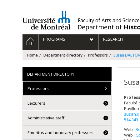
Passer
au
contenu
/
Faculty of Arts and Science
Department of
Hist
Navigation
HOME
PROGRAMS
RESEARCH
principale
Home
Department directory
Professors
Susan DALTO
DEPARTMENT DIRECTORY
Susa
Professors
Profess
Faculté 
Lecturers
Pavillon
susan.d
Administrative staff
514 343
Web :
R
Emeritus and honorary professors
Web :
Go