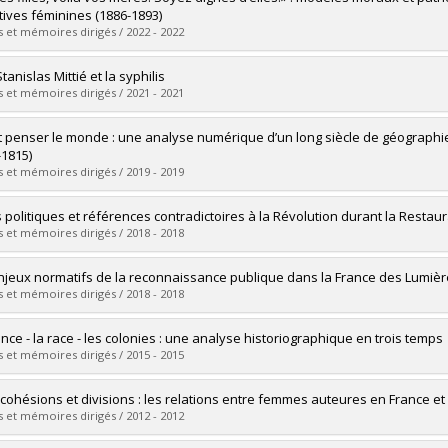
 :
Master's
ctives féminines (1886-1893)
 :
M.A.
 et mémoires dirigés / 2022 - 2022
vers le document dans Papyrus
uate :
Le Rouzès-Ménard, Eveline
tanislas Mittié et la syphilis
 :
Master's
 et mémoires dirigés / 2021 - 2021
 :
M.A.
vers le document dans Papyrus
uate :
Beaulieu, Léonie
et penser le monde : une analyse numérique d’un long siècle de géographi
 :
Master's
-1815)
 :
M.A.
 et mémoires dirigés / 2019 - 2019
vers le document dans Papyrus
uate :
Laramée, François Dominic
s politiques et références contradictoires à la Révolution durant la Restau
 :
Doctoral
 et mémoires dirigés / 2018 - 2018
 :
Ph. D.
vers le document dans Papyrus
uate :
Ennemiri, Zakaria
njeux normatifs de la reconnaissance publique dans la France des Lumières 
 :
Master's
 et mémoires dirigés / 2018 - 2018
 :
M.A.
vers le document dans Papyrus
uate :
Beausoleil, Marie-Ève
ance - la race - les colonies : une analyse historiographique en trois temps
 :
Doctoral
 et mémoires dirigés / 2015 - 2015
 :
Ph. D.
vers le document dans Papyrus
uate :
Foucher, Maxime
 cohésions et divisions : les relations entre femmes auteures en France et e
 :
Master's
 et mémoires dirigés / 2012 - 2012
 :
M.A.