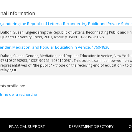
s
onal Information
r, Mediation and Popular Education in Venice (1760-1830)
, New York: Routledg
ultigraph Collective,
Interacting with Print: Intermediality in the Era of Print Sat
ngendering the Republic of Letters : Reconnecting Public and Private Sphe
graphie rédigée en équipe :
https://press.uchicago.edu/ucp/books/book/
Dalton, Susan, Engendering the Republic of Letters. Reconnecting Public and Pr
Queen’s University Press, 2003, ix/206 p. ISBN : 0-7735-2618-8.
ering the Republic of Letters: Reconnecting Public and Private
Spheres in Eighte
, 2003.
ender, Mediation, and Popular Education in Venice, 1760-1830
es et chapitres
Dalton, Susan. Gender, Mediation, and Popular Education in Venice, New York: 
ice’s Amazon? Giustina Renier Michiel’s Strategic Accommodation of Occup
9781032190983, 1032190965, 1032190981. This book examines how women with en
: 249–259.
representatives of "the public" – those on the receiving end of education – to
relaying it.
n worthies? Ascriptions of masculinity to exceptional women writers in ear
, dirs.,
The Palgrave Handbook of Transnational Women’s Writing in the Long Nin
his profile on:
bella Teotochi Albrizzi as Cultural Mediator: Gender and Writing on Art in 
(2014): 204-219.
itrine de la recherche
en's History of the Risorgimento : A Historiographic Review ». Dans E. Bra
 in età moderna. Un confronto tra storiche nordamericane e italiane
, Rome, Viella
en, Politics and Culture at the end of the Republic of Venice ». Dans Pau
enth Century:
Gender and Power in the Age of the Grand Tour
, Stanford, Stanfor
FINANCIAL SUPPORT
DEPARTMENT DIRECTORY
O
ching for Virtue: Isabella Teotochi Albrizzi’s Ritratti ».
Eighteenth-Century Stu