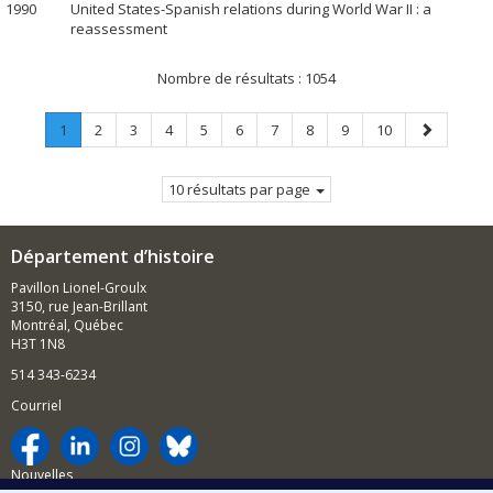
1990
United States-Spanish relations during World War II : a
reassessment
Nombre de résultats :
1054
Page
.
Page
Page
Page
Page
Page
Page
Page
Page
Page
Page
1
2
3
4
5
6
7
8
9
10
Page
suivante
courante.
10 résultats par page
Département d’histoire
Pavillon Lionel-Groulx
3150, rue Jean-Brillant
Montréal, Québec
H3T 1N8
514 343-6234
Courriel
Nouvelles