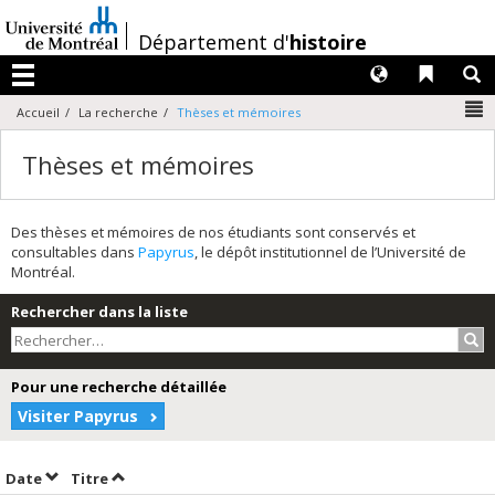
Passer
au
/
Département d'
histoire
contenu
Langues
Liens 
R
Menu
N
Accueil
La recherche
Thèses et mémoires
Thèses et mémoires
Des thèses et mémoires de nos étudiants sont conservés et
consultables dans
Papyrus
, le dépôt institutionnel de l’Université de
Montréal.
Rechercher dans la liste
Rec
Pour une recherche détaillée
Visiter Papyrus
Trier par date en ordre croissant
Trier par titre en ordre croissant
Date
Titre