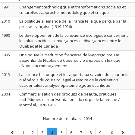
1991
Changement technologique et transformations sociales et
culturelles : approche méthodologique et critique
2010
La politique allemande de la France telle que perçue par la
presse française (1919-1926)
1990
Le développement de la conscience écologique concernant
les pluies acides : convergences et divergences entre le
Québec et le Canada
1995
Une nouvelle traduction française de l&apos;Idiota, De
sapientia de Nicolas de Cues, suivie d&apos;un lexique
d&apos;accompagnement
2015
La science historique et le rapport aux savoirs des manuels
québécois du cours collégial «Histoire de la civilisation
occidentale» : analyse épistémologique et critique
2004
Commercialisation des produits de beauté, pratiques
esthétiques et représentations du corps de la femme à
Montréal, 1870-1915
Nombre de résultats :
1054
Page
Page
Page
Page
Page
.
Page
Page
Page
Page
Page
Page
Page
1
2
3
4
5
6
7
8
9
10