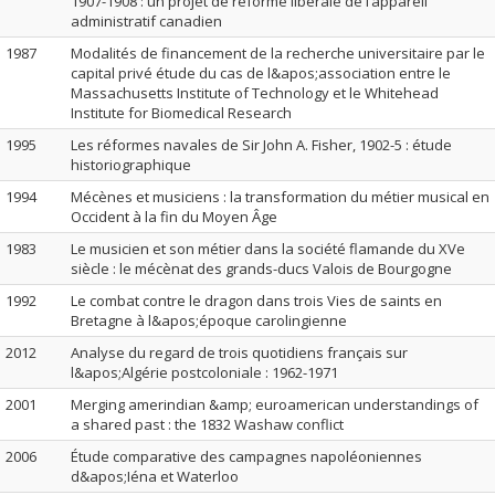
1907-1908 : un projet de réforme libérale de l’appareil
administratif canadien
1987
Modalités de financement de la recherche universitaire par le
capital privé étude du cas de l&apos;association entre le
Massachusetts Institute of Technology et le Whitehead
Institute for Biomedical Research
1995
Les réformes navales de Sir John A. Fisher, 1902-5 : étude
historiographique
1994
Mécènes et musiciens : la transformation du métier musical en
Occident à la fin du Moyen Âge
1983
Le musicien et son métier dans la société flamande du XVe
siècle : le mécènat des grands-ducs Valois de Bourgogne
1992
Le combat contre le dragon dans trois Vies de saints en
Bretagne à l&apos;époque carolingienne
2012
Analyse du regard de trois quotidiens français sur
l&apos;Algérie postcoloniale : 1962-1971
2001
Merging amerindian &amp; euroamerican understandings of
a shared past : the 1832 Washaw conflict
2006
Étude comparative des campagnes napoléoniennes
d&apos;Iéna et Waterloo