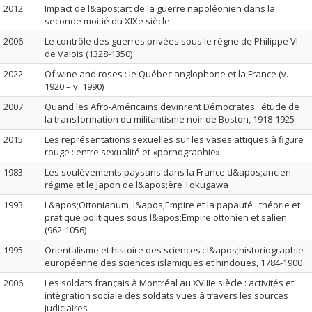
2012
Impact de l&apos;art de la guerre napoléonien dans la
seconde moitié du XIXe siècle
2006
Le contrôle des guerres privées sous le règne de Philippe VI
de Valois (1328-1350)
2022
Of wine and roses : le Québec anglophone et la France (v.
1920 – v. 1990)
2007
Quand les Afro-Américains devinrent Démocrates : étude de
la transformation du militantisme noir de Boston, 1918-1925
2015
Les représentations sexuelles sur les vases attiques à figure
rouge : entre sexualité et «pornographie»
1983
Les soulèvements paysans dans la France d&apos;ancien
régime et le Japon de l&apos;ère Tokugawa
1993
L&apos;Ottonianum, l&apos;Empire et la papauté : théorie et
pratique politiques sous l&apos;Empire ottonien et salien
(962-1056)
1995
Orientalisme et histoire des sciences : l&apos;historiographie
européenne des sciences islamiques et hindoues, 1784-1900
2006
Les soldats français à Montréal au XVIIIe siècle : activités et
intégration sociale des soldats vues à travers les sources
judiciaires