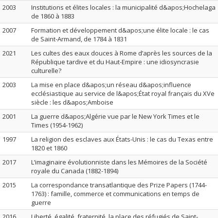
2003
Institutions et élites locales : la municipalité d&apos;Hochelaga
de 1860 à 1883
2007
Formation et développement d&apos;une élite locale : le cas
de Saint-Armand, de 1784 à 1831
2021
Les cultes des eaux douces à Rome d’après les sources de la
République tardive et du Haut-Empire : une idiosyncrasie
culturelle?
2003
La mise en place d&apos;un réseau d&apos;influence
ecclésiastique au service de l&apos;État royal français du XVe
siècle : les d&apos;Amboise
2001
La guerre d&apos;Algérie vue par le New York Times et le
Times (1954-1962)
1997
La religion des esclaves aux États-Unis : le cas du Texas entre
1820 et 1860
2017
L’imaginaire évolutionniste dans les Mémoires de la Société
royale du Canada (1882-1894)
2015
La correspondance transatlantique des Prize Papers (1744-
1763) : famille, commerce et communications en temps de
guerre
2016
Liberté, égalité, fraternité, la place des réfugiés de Saint-