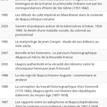
Domingue et de la France à La Nouvelle-Orléans vue par les
correspondances d’Henri de Ste Gême (1767-1842)
1995
Les débuts du culte impérial en Maurétanie dans le contexte
de l&apos;Afrique romaine
2020
Savoirs et pratiques autour de la tuberculose à Dakar, 1924-
1969 : le destin d’une maladie sociale, du colonial au
postcolonial
1995
Le martyrologe de Jean Crespin : étude de ses éditions au
XVIe siècle
2007
Iberville et les historiens : Le parcours historiographique
d&apos;un héros de la Nouvelle-France
2003
L&apos;authenticité et la véracité des témoins selon le
chroniqueur hennuyer Jean Froissard
1988
La vita nigri de l&apos;histoire Auguste : commentaire et
analyse
1989
La conception du travail historiographique chez Sismondi
(1773-1842), d&apos;après son histoire des républiques
italiennes du moyen âge (1807-1818)
1987
Les rapports entre la radiophonie et l&apos;impérialisme
dans le contexte socio-politique canadien de 1901 à 1928