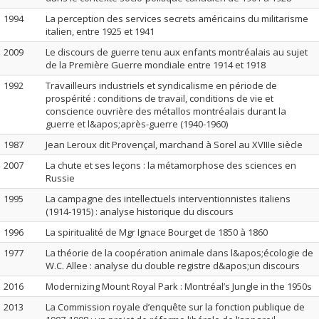
1994
La perception des services secrets américains du militarisme
italien, entre 1925 et 1941
2009
Le discours de guerre tenu aux enfants montréalais au sujet
de la Première Guerre mondiale entre 1914 et 1918
1992
Travailleurs industriels et syndicalisme en période de
prospérité : conditions de travail, conditions de vie et
conscience ouvrière des métallos montréalais durant la
guerre et l&apos;après-guerre (1940-1960)
1987
Jean Leroux dit Provençal, marchand à Sorel au XVIIIe siècle
2007
La chute et ses leçons : la métamorphose des sciences en
Russie
1995
La campagne des intellectuels interventionnistes italiens
(1914-1915) : analyse historique du discours
1996
La spiritualité de Mgr Ignace Bourget de 1850 à 1860
1977
La théorie de la coopération animale dans l&apos;écologie de
W.C. Allee : analyse du double registre d&apos;un discours
2016
Modernizing Mount Royal Park : Montréal’s Jungle in the 1950s
2013
La Commission royale d’enquête sur la fonction publique de