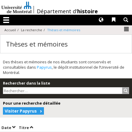
Passer
au
/
Département d'
histoire
contenu
Langues
Liens 
R
Menu
N
Accueil
La recherche
Thèses et mémoires
Thèses et mémoires
Des thèses et mémoires de nos étudiants sont conservés et
consultables dans
Papyrus
, le dépôt institutionnel de l’Université de
Montréal.
Rechercher dans la liste
Rec
Pour une recherche détaillée
Visiter Papyrus
Trier par date en ordre croissant
Trier par titre en ordre croissant
Date
Titre