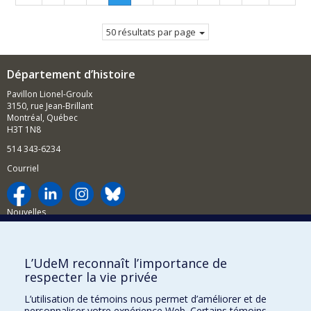
précédente
Page
suivant
courante.
50 résultats par page
Département d’histoire
Pavillon Lionel-Groulx
3150, rue Jean-Brillant
Montréal, Québec
H3T 1N8
514 343-6234
Courriel
Nouvelles
Activités
Comment soutenir le Département?
L’UdeM reconnaît l’importance de
respecter la vie privée
BESOIN D'AIDE?
L’utilisation de témoins nous permet d’améliorer et de
Plan du site
personnaliser votre expérience Web. Certains témoins