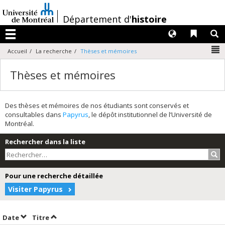
Passer
au
/
Département d'
histoire
contenu
Langues
Liens 
R
Menu
N
Accueil
La recherche
Thèses et mémoires
Thèses et mémoires
Des thèses et mémoires de nos étudiants sont conservés et
consultables dans
Papyrus
, le dépôt institutionnel de l’Université de
Montréal.
Rechercher dans la liste
Rec
Pour une recherche détaillée
Visiter Papyrus
Trier par date en ordre croissant
Trier par titre en ordre croissant
Date
Titre