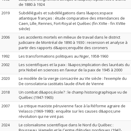
de 1880 à 1924
2019
Subdélégués et subdélégations dans l&apos;espace
atlantique français : étude comparative des intendances de
Caen, Lille, Rennes, Fort-Royal et Québec (fin XVIIe - fin XVIIIe
siècle)
2006
Les accidents mortels en milieux de travail dans le district
judiciaire de Montréal de 1890 à 1930 : recension et analyse à
partir des rapports d&apos;enquête des coroners
1992
Les transformations politiques au Niger, 1958-1960
2002
Les scientifiques et la paix : l&apos;implication des lauréats du
prix Nobel en sciences en faveur de la paix de 1945 à 2000
2020
Le modèle de la vierge consacrée au VIe siècle : l’exemple du
De consolatoria castitatis laude d’Avit de Vienne
2018
Un combat d&apos;école? : le champ historiographique vu de
Québec (1947-1965)
2007
La critique maoïste péruvienne face à la Réforme agraire de
Velasco (1969-1980) : enquête sur les causes d&apos;une
révolution qui ne vint pas
2024
Le colonialisme scientifique dans le Nord du Québec :
Rousseau, Hamelin et le Centre d’études nordiques (1947-