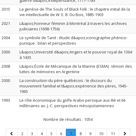
guerre d&apos;indépendance, 1777-1783
2015
La genèse de The Souls of Black Folk : le chapitre initial de la
vie intellectuelle de W. E. B. Du Bois, 1885-1903
2021
L&apos;honneur féminin à Montréal à travers les archives
judiciaires (1698-1756)
2004
Le symbole de Tanit : étude d&apos;iconographie phénico-
punique : bilan et perspectives
2000
L&apos;Université d&apos;Angers et le pouvoir royal de 1364
à 1435
2008
L&apos;École de Mécanique de la Marine (ESMA) : témoin des
luttes de mémoires en Argentine
2000
La construction du père québécois : le discours du
mouvement familial et l&apos;expérience des pères, 1945-
1965
1993
Le rôle économique du golfe Arabo-persique aux IIIè et IIè
millénaires av. J.-C. perspectives mésopotamiennes
Nombre de résultats :
1054
Page
Page
Page
Page
Page
Page
Page
.
Page
Page
Page
Page
Page
2
3
4
5
6
7
8
9
10
11