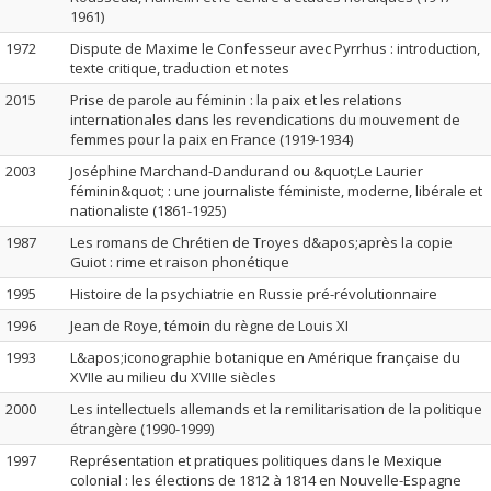
1961)
1972
Dispute de Maxime le Confesseur avec Pyrrhus : introduction,
texte critique, traduction et notes
2015
Prise de parole au féminin : la paix et les relations
internationales dans les revendications du mouvement de
femmes pour la paix en France (1919-1934)
2003
Joséphine Marchand-Dandurand ou &quot;Le Laurier
féminin&quot; : une journaliste féministe, moderne, libérale et
nationaliste (1861-1925)
1987
Les romans de Chrétien de Troyes d&apos;après la copie
Guiot : rime et raison phonétique
1995
Histoire de la psychiatrie en Russie pré-révolutionnaire
1996
Jean de Roye, témoin du règne de Louis XI
1993
L&apos;iconographie botanique en Amérique française du
XVIIe au milieu du XVIIIe siècles
2000
Les intellectuels allemands et la remilitarisation de la politique
étrangère (1990-1999)
1997
Représentation et pratiques politiques dans le Mexique
colonial : les élections de 1812 à 1814 en Nouvelle-Espagne