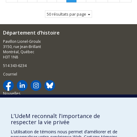
précédente
Page
suivan
courante.
50 résultats par page
Département d’histoire
Pavillon Lionel-Groulx
3150, rue Jean-Brillant
Montréal, Québec
H3T 1N8
514 343-6234
Courriel
Nouvelles
Activités
Comment soutenir le Département?
L’UdeM reconnaît l’importance de
respecter la vie privée
BESOIN D'AIDE?
L’utilisation de témoins nous permet d’améliorer et de
Plan du site
personnaliser votre expérience Web. Certains témoins