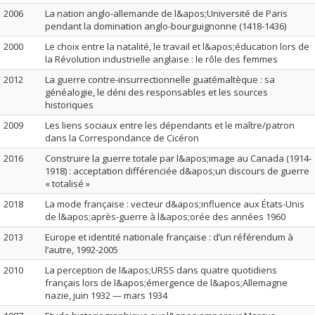
2006
La nation anglo-allemande de l&apos;Université de Paris
pendant la domination anglo-bourguignonne (1418-1436)
2000
Le choix entre la natalité, le travail et l&apos;éducation lors de
la Révolution industrielle anglaise : le rôle des femmes
2012
La guerre contre-insurrectionnelle guatémaltèque : sa
généalogie, le déni des responsables et les sources
historiques
2009
Les liens sociaux entre les dépendants et le maître/patron
dans la Correspondance de Cicéron
2016
Construire la guerre totale par l&apos;image au Canada (1914-
1918) : acceptation différenciée d&apos;un discours de guerre
« totalisé »
2018
La mode française : vecteur d&apos;influence aux États-Unis
de l&apos;après-guerre à l&apos;orée des années 1960
2013
Europe et identité nationale française : d’un référendum à
l’autre, 1992-2005
2010
La perception de l&apos;URSS dans quatre quotidiens
français lors de l&apos;émergence de l&apos;Allemagne
nazie, juin 1932 — mars 1934