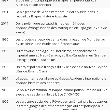
1987
Etude historiographique sur l&apos;empereur Marcus
Aurelius et son principat
1991
La biographie de l&apos;empereur Marc-Aurèle dans le
recueil de l&apos;Histoire Auguste
2014
De la polémique au catéchisme : les méthodes
d&apos;évangélisation des morisques en Espagne (XVe-XVIe
siècle)
1996
Les procès-verbaux de vente dans la région de Montréal au
XVIIIe siècle : une étude socio-économique
1999
Du triptyque idéologique : libéralisme, nationalisme et
impérialisme au Haut-Canada, au Bas-Canada et en Grande-
Bretagne entre 1838 et 1840
1998
Un projet politique français du XVIIe siècle : le nouveau cynée
d&apos;Émeric Crucé
1994
L&apos;internationalisme et l&apos;Académie internationale
d&apos;histoire des sciences
2009
Le pouvoir communal et l&apos;émancipation urbaine au XVe
siècle : le cas de la ville de Liège (1400-1455)
1996
Le caractère social de la Révolution américaine d&apos;après
les témoignages des officiers français qui ont participé à la