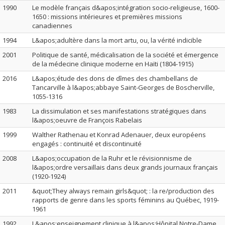
1990
Le modèle français d&apos;intégration socio-religieuse, 1600-
1650 : missions intérieures et premières missions
canadiennes
1994
L&apos;adultère dans la mort artu, ou, la vérité indicible
2001
Politique de santé, médicalisation de la société et émergence
de la médecine clinique moderne en Haïti (1804-1915)
2016
L&apos;étude des dons de dîmes des chambellans de
Tancarville à l&apos;abbaye Saint-Georges de Boscherville,
1055-1316
1983
La dissimulation et ses manifestations stratégiques dans
l&apos;oeuvre de François Rabelais
1999
Walther Rathenau et Konrad Adenauer, deux européens
engagés : continuité et discontinuité
2008
L&apos;occupation de la Ruhr et le révisionnisme de
l&apos;ordre versaillais dans deux grands journaux français
(1920-1924)
2011
&quot;They always remain girls&quot; : la re/production des
rapports de genre dans les sports féminins au Québec, 1919-
1961
1992
L&apos;enseignement clinique à l&apos;Hôpital Notre-Dame