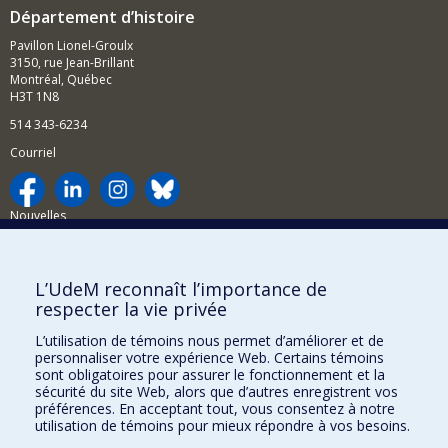
Département d’histoire
Pavillon Lionel-Groulx
3150, rue Jean-Brillant
Montréal, Québec
H3T 1N8
514 343-6234
Courriel
Nouvelles
Activités
Comment soutenir le Département?
L’UdeM reconnaît l’importance de
respecter la vie privée
BESOIN D'AIDE?
L’utilisation de témoins nous permet d’améliorer et de
Plan du site
personnaliser votre expérience Web. Certains témoins
Signaler une erreur
sont obligatoires pour assurer le fonctionnement et la
sécurité du site Web, alors que d’autres enregistrent vos
Accessibilité
préférences. En acceptant tout, vous consentez à notre
utilisation de témoins pour mieux répondre à vos besoins.
FACULTÉ DES ARTS ET DES SCIENCES