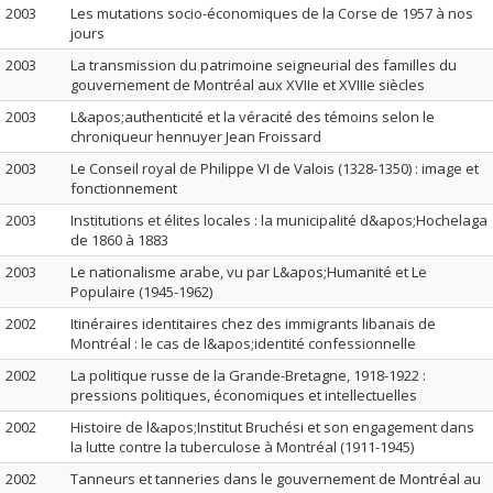
2003
Les mutations socio-économiques de la Corse de 1957 à nos
jours
2003
La transmission du patrimoine seigneurial des familles du
gouvernement de Montréal aux XVIIe et XVIIIe siècles
2003
L&apos;authenticité et la véracité des témoins selon le
chroniqueur hennuyer Jean Froissard
2003
Le Conseil royal de Philippe VI de Valois (1328-1350) : image et
fonctionnement
2003
Institutions et élites locales : la municipalité d&apos;Hochelaga
de 1860 à 1883
2003
Le nationalisme arabe, vu par L&apos;Humanité et Le
Populaire (1945-1962)
2002
Itinéraires identitaires chez des immigrants libanais de
Montréal : le cas de l&apos;identité confessionnelle
2002
La politique russe de la Grande-Bretagne, 1918-1922 :
pressions politiques, économiques et intellectuelles
2002
Histoire de l&apos;Institut Bruchési et son engagement dans
la lutte contre la tuberculose à Montréal (1911-1945)
2002
Tanneurs et tanneries dans le gouvernement de Montréal au