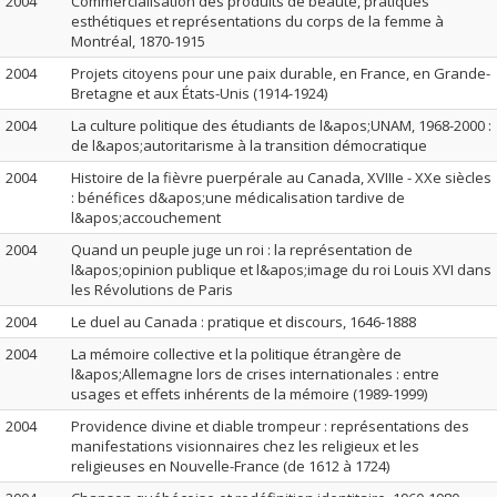
2004
Commercialisation des produits de beauté, pratiques
esthétiques et représentations du corps de la femme à
Montréal, 1870-1915
2004
Projets citoyens pour une paix durable, en France, en Grande-
Bretagne et aux États-Unis (1914-1924)
2004
La culture politique des étudiants de l&apos;UNAM, 1968-2000 :
de l&apos;autoritarisme à la transition démocratique
2004
Histoire de la fièvre puerpérale au Canada, XVIIIe - XXe siècles
: bénéfices d&apos;une médicalisation tardive de
l&apos;accouchement
2004
Quand un peuple juge un roi : la représentation de
l&apos;opinion publique et l&apos;image du roi Louis XVI dans
les Révolutions de Paris
2004
Le duel au Canada : pratique et discours, 1646-1888
2004
La mémoire collective et la politique étrangère de
l&apos;Allemagne lors de crises internationales : entre
usages et effets inhérents de la mémoire (1989-1999)
2004
Providence divine et diable trompeur : représentations des
manifestations visionnaires chez les religieux et les
religieuses en Nouvelle-France (de 1612 à 1724)