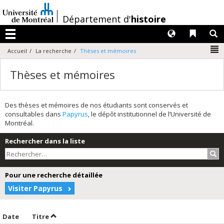
Passer
au
/
Département d'
histoire
contenu
Langues
Liens 
R
Menu
N
Accueil
La recherche
Thèses et mémoires
Thèses et mémoires
Des thèses et mémoires de nos étudiants sont conservés et
consultables dans
Papyrus
, le dépôt institutionnel de l’Université de
Montréal.
Rechercher dans la liste
Rec
Pour une recherche détaillée
Visiter Papyrus
Trier par date en ordre croissant
Trier par titre en ordre croissant
Date
Titre