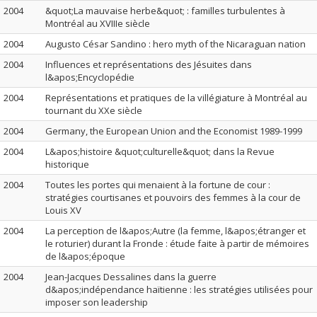
2004
&quot;La mauvaise herbe&quot; : familles turbulentes à
Montréal au XVIIIe siècle
2004
Augusto César Sandino : hero myth of the Nicaraguan nation
2004
Influences et représentations des Jésuites dans
l&apos;Encyclopédie
2004
Représentations et pratiques de la villégiature à Montréal au
tournant du XXe siècle
2004
Germany, the European Union and the Economist 1989-1999
2004
L&apos;histoire &quot;culturelle&quot; dans la Revue
historique
2004
Toutes les portes qui menaient à la fortune de cour :
stratégies courtisanes et pouvoirs des femmes à la cour de
Louis XV
2004
La perception de l&apos;Autre (la femme, l&apos;étranger et
le roturier) durant la Fronde : étude faite à partir de mémoires
de l&apos;époque
2004
Jean-Jacques Dessalines dans la guerre
d&apos;indépendance haïtienne : les stratégies utilisées pour
imposer son leadership