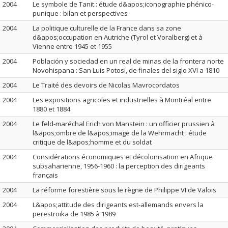
2004
Le symbole de Tanit : étude d&apos;iconographie phénico-
punique : bilan et perspectives
2004
La politique culturelle de la France dans sa zone
d&apos;occupation en Autriche (Tyrol et Voralberg) et à
Vienne entre 1945 et 1955
2004
Población y sociedad en un real de minas de la frontera norte
Novohispana : San Luis Potosí, de finales del siglo XVI a 1810
2004
Le Traité des devoirs de Nicolas Mavrocordatos
2004
Les expositions agricoles et industrielles à Montréal entre
1880 et 1884
2004
Le feld-maréchal Erich von Manstein : un officier prussien à
l&apos;ombre de l&apos;image de la Wehrmacht : étude
critique de l&apos;homme et du soldat
2004
Considérations économiques et décolonisation en Afrique
subsaharienne, 1956-1960 : la perception des dirigeants
français
2004
La réforme forestière sous le règne de Philippe VI de Valois
2004
L&apos;attitude des dirigeants est-allemands envers la
perestroïka de 1985 à 1989