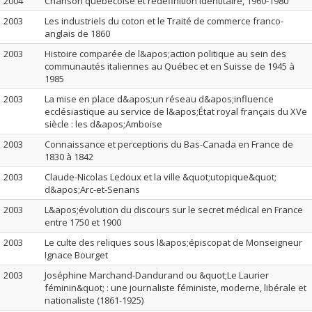
2004
Chanson québécoise et redéfinition identitaire, 1960-1980
2003
Les industriels du coton et le Traité de commerce franco-
anglais de 1860
2003
Histoire comparée de l&apos;action politique au sein des
communautés italiennes au Québec et en Suisse de 1945 à
1985
2003
La mise en place d&apos;un réseau d&apos;influence
ecclésiastique au service de l&apos;État royal français du XVe
siècle : les d&apos;Amboise
2003
Connaissance et perceptions du Bas-Canada en France de
1830 à 1842
2003
Claude-Nicolas Ledoux et la ville &quot;utopique&quot;
d&apos;Arc-et-Senans
2003
L&apos;évolution du discours sur le secret médical en France
entre 1750 et 1900
2003
Le culte des reliques sous l&apos;épiscopat de Monseigneur
Ignace Bourget
2003
Joséphine Marchand-Dandurand ou &quot;Le Laurier
féminin&quot; : une journaliste féministe, moderne, libérale et
nationaliste (1861-1925)