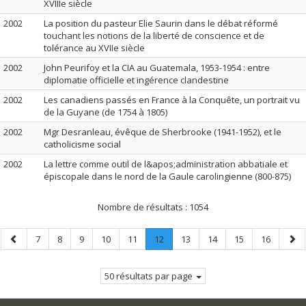
XVIIIe siècle
2002
La position du pasteur Elie Saurin dans le débat réformé
touchant les notions de la liberté de conscience et de
tolérance au XVIIe siècle
2002
John Peurifoy et la CIA au Guatemala, 1953-1954 : entre
diplomatie officielle et ingérence clandestine
2002
Les canadiens passés en France à la Conquête, un portrait vu
de la Guyane (de 1754 à 1805)
2002
Mgr Desranleau, évêque de Sherbrooke (1941-1952), et le
catholicisme social
2002
La lettre comme outil de l&apos;administration abbatiale et
épiscopale dans le nord de la Gaule carolingienne (800-875)
Nombre de résultats :
1054
Page
Page
Page
Page
Page
Page
Page
.
Page
Page
Page
Page
Pag
7
8
9
10
11
12
13
14
15
16
précédente
Page
suiv
courante.
50 résultats par page