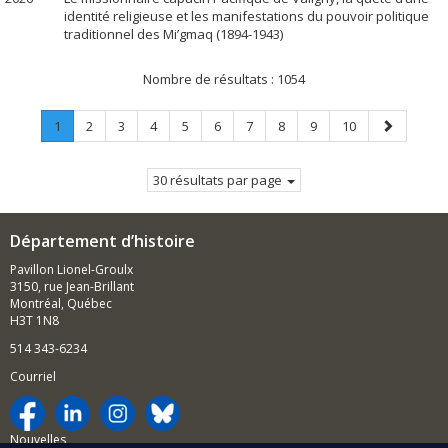
identité religieuse et les manifestations du pouvoir politique
traditionnel des Mi’gmaq (1894-1943)
Nombre de résultats :
1054
Page
.
Page
Page
Page
Page
Page
Page
Page
Page
Page
Page
1
2
3
4
5
6
7
8
9
10
Page
suivante
courante.
30 résultats par page
Département d’histoire
Pavillon Lionel-Groulx
3150, rue Jean-Brillant
Montréal, Québec
H3T 1N8
514 343-6234
Courriel
Nouvelles