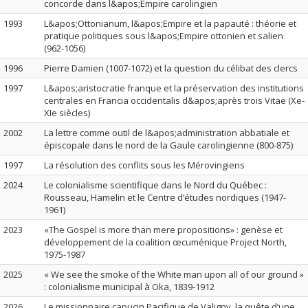
concorde dans l&apos;Empire carolingien
1993
L&apos;Ottonianum, l&apos;Empire et la papauté : théorie et
pratique politiques sous l&apos;Empire ottonien et salien
(962-1056)
1996
Pierre Damien (1007-1072) et la question du célibat des clercs
1997
L&apos;aristocratie franque et la préservation des institutions
centrales en Francia occidentalis d&apos;après trois Vitae (Xe-
XIe siècles)
2002
La lettre comme outil de l&apos;administration abbatiale et
épiscopale dans le nord de la Gaule carolingienne (800-875)
1997
La résolution des conflits sous les Mérovingiens
2024
Le colonialisme scientifique dans le Nord du Québec :
Rousseau, Hamelin et le Centre d’études nordiques (1947-
1961)
2023
«The Gospel is more than mere propositions» : genèse et
développement de la coalition œcuménique Project North,
1975-1987
2025
« We see the smoke of the White man upon all of our ground »
: colonialisme municipal à Oka, 1839-1912
2026
Le missionnaire capucin Pacifique de Valigny, la quête d’une