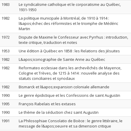
1983
Le syndicalisme catholique et le corporatisme au Québec,
1931-1950
1982
La politique municipale à Montréal, de 1910 à 1914 :
l&apos;échec des réformistes et le triomphe de Médéric
Martin
1972
Dispute de Maxime le Confesseur avec Pyrrhus : introduction,
texte critique, traduction et notes
1953
Une édition à Québec en 1858 : les Relations des Jésuites
1982
L&apos;iconographie de Sainte Anne au Québec
1982
Reformateo ecclesiae dans les archevêchés de Mayence,
Cologne et Trèves, de 1215 à 1414 : nouvelle analyse des
statuts conciliaires et synodaux
1982
Bismarck et l&apos;expansion coloniale allemande
1990
Le genre épidictique et les Confessions de saint Augustin
1995
François Rabelais et les extases
1990
Le thème de la séduction chez saint Augustin
1991
La Philosophiae Consolatio de Boèce : le genre littéraire, le
message de l&apos;oeuvre et sa dimension critique