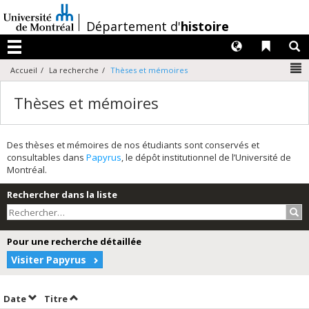
Passer
au
/
Département d'
histoire
contenu
Langues
Liens 
R
Menu
N
Accueil
La recherche
Thèses et mémoires
Thèses et mémoires
Des thèses et mémoires de nos étudiants sont conservés et
consultables dans
Papyrus
, le dépôt institutionnel de l’Université de
Montréal.
Rechercher dans la liste
Rec
Pour une recherche détaillée
Visiter Papyrus
Trier par date en ordre croissant
Trier par titre en ordre croissant
Date
Titre