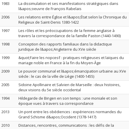
1983
La dissimulation et ses manifestations stratégiques dans
l&apos;oeuvre de François Rabelais
2006
Les relations entre Église et l&apos;État selon la Chronique du
Religieux de Saint-Denis 1380-1422
1997
Les rôles et les préoccupations de la femme anglaise à
travers la correspondance de la famille Paston (1440-1490)
1998
Conception des rapports familiaux dans la didactique
juridique de l&apos;Angleterre du XVe siècle
1999
&quot;Faire les nopcesℓ : pratiques religieuses et laïques du
mariage noble en France à la fin du Moyen-Âge
2009
Le pouvoir communal et l&apos;émancipation urbaine au XVe
siècle : le cas de la ville de Liège (1400-1455)
2005
Sidoine Apollinaire et Salvien de Marseille : deux histoires,
deux visions du 5e siècle occidental
1994
Hildegarde de Bingen en son temps : une moniale et son
époque vues à travers sa correspondance
2013
Un pont entre les obédiences : expériences normandes du
Grand Schisme d&apos;Occident (1378-1417)
2010
Distances, rencontres, communications : les défis de la