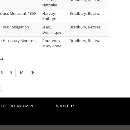
Nathalie
class Montreal, 1869-
Harvey,
Bradbury, Bettina
Kathryn
 1960 : obligation
Jean,
Bradbury, Bettina
Dominique
enth-century Montreal,
Poutanen,
Bradbury, Bettina
Mary Anne
54
Page
Page
Page
Page
8
9
10
suivante
OTRE DÉPARTEMENT
VOUS ÊTES...