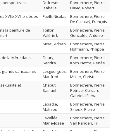
et perspectives
Dufresne,
Bonnechere, Pierre;
Isabelle
David, Robert
es XVIIe-XVIIIe siècles
Faelli, Nicolas
Bonnechere, Pierre;
De Callataÿ, François
ns la peinture de
Toillon,
Bonnechere, Pierre;
 mort
Valérie I.
Gonzalès, Antonio
Mihai, Adrian
Bonnechere, Pierre;
Hoffmann, Philippe
t de la Mère dans
Fleury,
Bonnechere, Pierre;
Sandra
Koch Piettre, Renée
es grands sanctuaires
Lesgourgues,
Bonnechere, Pierre;
Manfred
Müller, Christel
 sexualité et
Chaput,
Bonnechere, Pierre;
Samuel
Petrisor Cursaru,
Gabriela Elena
Labadie,
Bonnechere, Pierre;
Mathieu
Sineux, Pierre
Lavallée,
Bonnechere, Pierre;
Marie-Josée
Van Rahden, Till