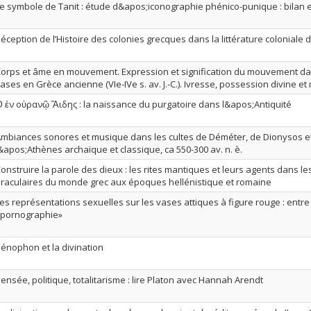
e symbole de Tanit : étude d&apos;iconographie phénico-punique : bilan 
éception de l’Histoire des colonies grecques dans la littérature coloniale d
orps et âme en mouvement. Expression et signification du mouvement da
ases en Grèce ancienne (VIe-IVe s. av. J.-C.). Ivresse, possession divine et
 ἐν οὐρανῷ Ἅιδης : la naissance du purgatoire dans l&apos;Antiquité
mbiances sonores et musique dans les cultes de Déméter, de Dionysos e
&apos;Athènes archaïque et classique, ca 550-300 av. n. è.
onstruire la parole des dieux : les rites mantiques et leurs agents dans l
raculaires du monde grec aux époques hellénistique et romaine
es représentations sexuelles sur les vases attiques à figure rouge : entre
pornographie»
énophon et la divination
ensée, politique, totalitarisme : lire Platon avec Hannah Arendt