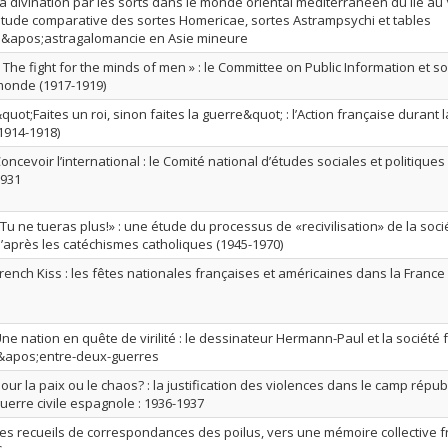
a divination par les sorts dans le monde oriental méditerranéen du IIe au VI
tude comparative des sortes Homericae, sortes Astrampsychi et tables
&apos;astragalomancie en Asie mineure
 The fight for the minds of men » : le Committee on Public Information et s
onde (1917-1919)
quot;Faites un roi, sinon faites la guerre&quot; : l’Action française duran
1914-1918)
oncevoir l’international : le Comité national d’études sociales et politiques
931
Tu ne tueras plus!» : une étude du processus de «recivilisation» de la so
’après les catéchismes catholiques (1945-1970)
rench Kiss : les fêtes nationales françaises et américaines dans la France
ne nation en quête de virilité : le dessinateur Hermann-Paul et la société
&apos;entre-deux-guerres
our la paix ou le chaos? : la justification des violences dans le camp répub
uerre civile espagnole : 1936-1937
es recueils de correspondances des poilus, vers une mémoire collective 