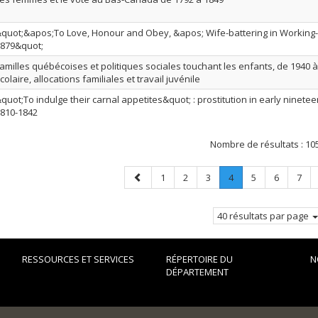
quot;&apos;To Love, Honour and Obey, &apos; Wife-battering in Working-
879&quot;
amilles québécoises et politiques sociales touchant les enfants, de 1940 à
colaire, allocations familiales et travail juvénile
quot;To indulge their carnal appetites&quot; : prostitution in early ninete
810-1842
Nombre de résultats :
10
Page
Page
Page
Page
Page
.
Page
Page
Page
1
2
3
4
5
6
7
précédente
Page
courante.
40 résultats par page
RESSOURCES ET SERVICES
RÉPERTOIRE DU
N
DÉPARTEMENT