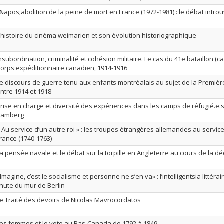
&apos;abolition de la peine de mort en France (1972-1981) : le débat intro
’histoire du cinéma weimarien et son évolution historiographique
nsubordination, criminalité et cohésion militaire. Le cas du 41e bataillon (
orps expéditionnaire canadien, 1914-1916
e discours de guerre tenu aux enfants montréalais au sujet de la Premiè
ntre 1914 et 1918
rise en charge et diversité des expériences dans les camps de réfugié.e.
Bamberg
 Au service d’un autre roi » : les troupes étrangères allemandes au servi
rance (1740-1763)
a pensée navale et le débat sur la torpille en Angleterre au cours de la d
Imagine, c’est le socialisme et personne ne s’en va» : l’intelligentsia littéra
hute du mur de Berlin
e Traité des devoirs de Nicolas Mavrocordatos
es femmes et le vote au Bas-Canada de 1792 à 1849