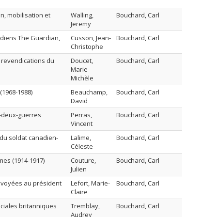
, mobilisation et
Walling,
Bouchard, Carl
Jeremy
idiens The Guardian,
Cusson, Jean-
Bouchard, Carl
Christophe
s revendications du
Doucet,
Bouchard, Carl
Marie-
Michèle
 (1968-1988)
Beauchamp,
Bouchard, Carl
David
e-deux-guerres
Perras,
Bouchard, Carl
Vincent
 du soldat canadien-
Lalime,
Bouchard, Carl
Céleste
mes (1914-1917)
Couture,
Bouchard, Carl
Julien
envoyées au président
Lefort, Marie-
Bouchard, Carl
Claire
éciales britanniques
Tremblay,
Bouchard, Carl
Audrey