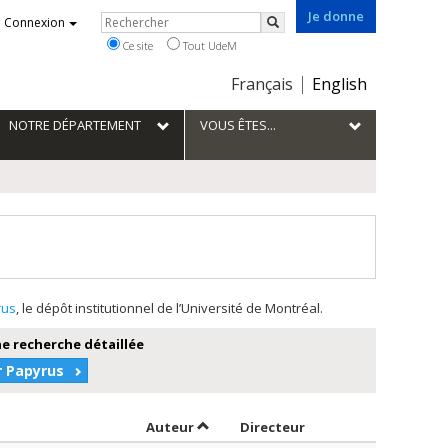
Je donne
Rechercher
Connexion
Rechercher
Ce site
Tout UdeM
Choix
Français
English
de
la
NOTRE DÉPARTEMENT
VOUS ÊTES...
langue
rus
, le dépôt institutionnel de l’Université de Montréal.
e recherche détaillée
r Papyrus
Trier par auteur en ordre croissant
par contributeur en 
Auteur
Directeur