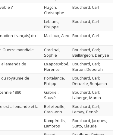
uvable ?
Hugon,
Bouchard, Carl
Christophe
Leblanc,
Bouchard, Carl
Philippe
canadien-français) du
Mailloux, Alex
Bouchard, Carl
re Guerre mondiale
Cardinal,
Bouchard, Carl;
Sophie
Baillargeon, Denyse
s allemands de
L&apos;Abbé,
Bouchard, Carl;
Florence
Barton, Deborah
ce du royaume de
Portelance,
Bouchard, Carl;
Philipp
Deruelle, Benjamin
écennie 1880
Gabriel,
Bouchard, Carl;
Sauvé
Laberge, Martin
ire est-allemande et la
Bellefeuille,
Bouchard, Carl;
Carol-Ann
Lemay, Benoît
Kampéridis,
Bouchard, Jacques;
Lambros
Sutto, Claude
Picard,
Bradbury, Bettina