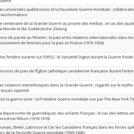
Guerre
es universités québécoises et la Deuxième Guerre mondiale : collaboration
ransformations
e centenaire de la Grande Guerre au prisme des médias : le cas des quot
e Monde et die Süddeutsche Zeitung
rise de parole au féminin : la paix et les relations internationales dans le
ouvement de femmes pour la paix en France (1919-1934)
ne fenêtre ouverte sur l’URSS : le Spoutnik Digest durant la Guerre froide
iscours de paix de l’Église catholique canadienne-française durant l’entr
es relations interethniques dans la Grande Guerre ; regards sur le mythe
rançais opprimé
oir la guerre venir : la Première Guerre mondiale vue par The New York Ti
a &quot;sortie de guerre&quot; des enfants français : le cas des lettres 
oodrow Wilson (1918‐1919)
umais, Bieler, Labrosse et Cie: les Canadiens français dans les forces sp
ors de la Seconde Guerre mondiale (1939-1945)