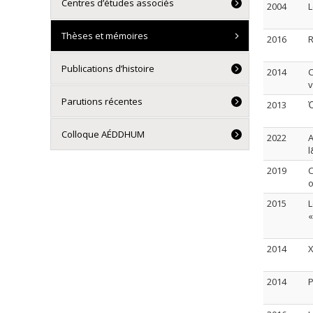
Centres d’études associés
2004
L
Thèses et mémoires
2016
R
Publications d’histoire
2014
C
v
Parutions récentes
2013
Ὁ
Colloque AÉDDHUM
2022
A
l
2019
C
o
2015
L
«
2014
X
2014
P