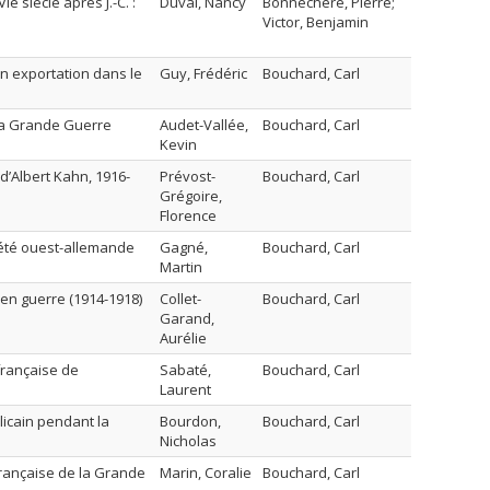
e siècle après J.-C. :
Duval, Nancy
Bonnechere, Pierre;
Victor, Benjamin
on exportation dans le
Guy, Frédéric
Bouchard, Carl
t la Grande Guerre
Audet-Vallée,
Bouchard, Carl
Kevin
 d’Albert Kahn, 1916-
Prévost-
Bouchard, Carl
Grégoire,
Florence
ciété ouest-allemande
Gagné,
Bouchard, Carl
Martin
 en guerre (1914-1918)
Collet-
Bouchard, Carl
Garand,
Aurélie
 française de
Sabaté,
Bouchard, Carl
Laurent
licain pendant la
Bourdon,
Bouchard, Carl
Nicholas
française de la Grande
Marin, Coralie
Bouchard, Carl