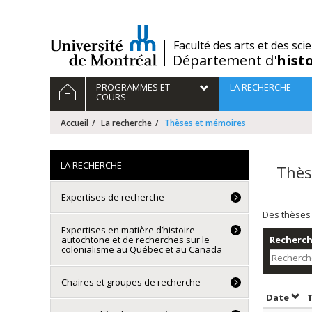
Passer
au
contenu
/
Faculté des arts et des sci
Département d'
hist
Navigation
ACCUEIL
PROGRAMMES ET
LA RECHERCHE
principale
COURS
Accueil
La recherche
Thèses et mémoires
LA RECHERCHE
Thès
Expertises de recherche
Des thèses 
Expertises en matière d’histoire
autochtone et de recherches sur le
Recherche
colonialisme au Québec et au Canada
Chaires et groupes de recherche
Trie
Date