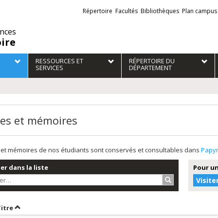
Liens
Répertoire
Facultés
Bibliothèques
Plan campus
externes
ences
oire
RESSOURCES ET
RÉPERTOIRE DU
SERVICES
DÉPARTEMENT
es et mémoires
et mémoires de nos étudiants sont conservés et consultables dans
Papy
r dans la liste
Pour un
Rechercher…
Visite
r par date en ordre croissant
Trier par titre en ordre croissant
Titre