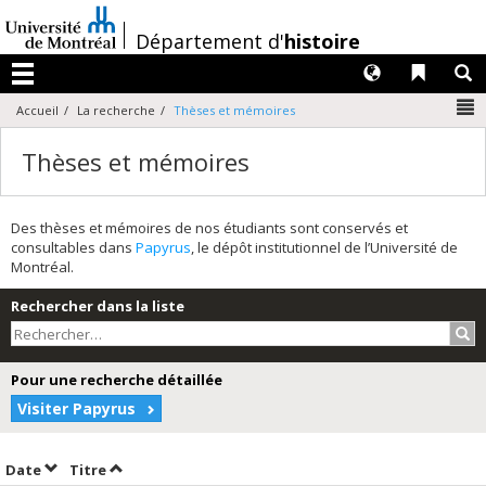
Passer
au
/
Département d'
histoire
contenu
Langues
Liens 
R
Menu
N
Accueil
La recherche
Thèses et mémoires
Thèses et mémoires
Des thèses et mémoires de nos étudiants sont conservés et
consultables dans
Papyrus
, le dépôt institutionnel de l’Université de
Montréal.
Rechercher dans la liste
Rec
Pour une recherche détaillée
Visiter Papyrus
Trier par date en ordre décroissant
Trier par titre en ordre décroissant
Date
Titre