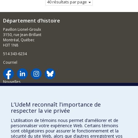
40 résultats par page
Département d’histoire
Pavillon Lionel-Groulx
3150, rue Jean-Brillant
Montréal, Québec
H3T 1N8
514 343-6234
Courriel
Nouvelles
Activités
Comment soutenir le Département?
L’UdeM reconnaît l’importance de
respecter la vie privée
BESOIN D'AIDE?
L’utilisation de témoins nous permet d’améliorer et de
Plan du site
personnaliser votre expérience Web. Certains témoins
Signaler une erreur
sont obligatoires pour assurer le fonctionnement et la
sécurité du site Web, alors que d’autres enregistrent vos