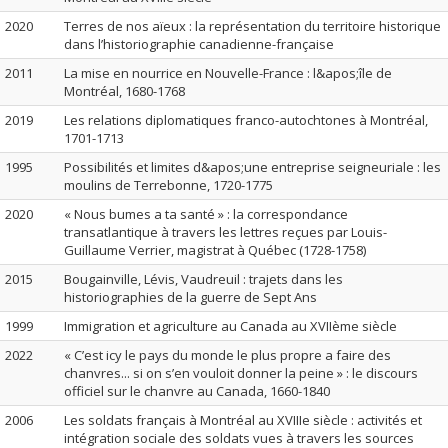
2020
Terres de nos aïeux : la représentation du territoire historique
dans l’historiographie canadienne-française
2011
La mise en nourrice en Nouvelle-France : l&apos;île de
Montréal, 1680-1768
2019
Les relations diplomatiques franco-autochtones à Montréal,
1701-1713
1995
Possibilités et limites d&apos;une entreprise seigneuriale : les
moulins de Terrebonne, 1720-1775
2020
« Nous bumes a ta santé » : la correspondance
transatlantique à travers les lettres reçues par Louis-
Guillaume Verrier, magistrat à Québec (1728-1758)
2015
Bougainville, Lévis, Vaudreuil : trajets dans les
historiographies de la guerre de Sept Ans
1999
Immigration et agriculture au Canada au XVIIème siècle
2022
« C’est icy le pays du monde le plus propre a faire des
chanvres... si on s’en vouloit donner la peine » : le discours
officiel sur le chanvre au Canada, 1660-1840
2006
Les soldats français à Montréal au XVIIIe siècle : activités et
intégration sociale des soldats vues à travers les sources