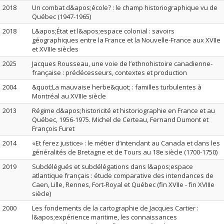
2018
Un combat d&apos;école? : le champ historiographique vu de
Québec (1947-1965)
2018
L&apos;État et l&apos;espace colonial : savoirs
géographiques entre la France et la Nouvelle-France aux XVIIe
et XVIIIe siècles
2025
Jacques Rousseau, une voie de l’ethnohistoire canadienne-
française : prédécesseurs, contextes et production
2004
&quot;La mauvaise herbe&quot; : familles turbulentes à
Montréal au XVIIIe siècle
2013
Régime d&apos;historicité et historiographie en France et au
Québec, 1956-1975. Michel de Certeau, Fernand Dumont et
François Furet
2014
«Et ferez justice» : le métier d’intendant au Canada et dans les
généralités de Bretagne et de Tours au 18e siècle (1700-1750)
2019
Subdélégués et subdélégations dans l&apos;espace
atlantique français : étude comparative des intendances de
Caen, Lille, Rennes, Fort-Royal et Québec (fin XVIIe - fin XVIIIe
siècle)
2000
Les fondements de la cartographie de Jacques Cartier :
l&apos;expérience maritime, les connaissances