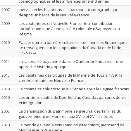
cosmographiques et les influences amérindiennes
2007
Iberville et les historiens : Le parcours historiographique
d&apos;un héros de la Nouvelle-France
2009
Les couturières en Nouvelle-France : leur contribution
socioéconomique à une société coloniale d&apos;Ancien
Régime
2020
Passer outre la barrière culturelle : comment les Britanniques
se renseignent sur les populations du Canada et de l’Inde,
1757-1774
2014
La rationalité paysanne dans le Québec préindustriel : une
approche historiographique
2015
Les capitaines des troupes de la Marine de 1683 à 1739 : la
carrière militaire en Nouvelle-France
2019
La criminalité soldatesque au Canada sous le Régime français
2010
Les anciens captifs de Deerfield au Canada : parcours de vie
et intégration
2003
La transmission du patrimoine seigneurial des familles du
gouvernement de Montréal aux XVIIe et XVIIIe siècles
2020
Le monde de Jean Alexis Lemoine dit Monière, marchand de
Montréal au XVIIIe siècle