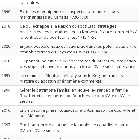
judiciaires
1996
Factures et équipements : aspects du commerce des
marchandises au Canada 1720-1760
2018
Ce qui échappe à la Raison d&apos;État : stratégies
discursives des intendants de la Nouvelle France confrontés à
la contrebande des fourrures, 1715-1750
2020
Enjeux postcoloniaux et nationaux dans les polémiques entre
ethnohistoriens du Pays d’en Haut (1985-2016)
2018
Du pont du baleinier aux laboratoires du Muséum : circulation
des objets et savoirs marins à la fin du XVIIIe siècle en France
1995
Le commerce Montréal-Albany sous le Régime français :
histoire d&apos;un phénomène commercial
1994
Gérer le patrimone familial en Nouvelle-France : la famille
Boucher et la seigneurie de Boucherville aux XVIIe et XVIIIe
siècles
2016
Entre deux régimes : Louis-Léonard Aumasson de Courville et
ses Mémoires
1997
Profil socioprofessionnel de la noblesse canadienne aux
XVIIe et XVIIIe siècles