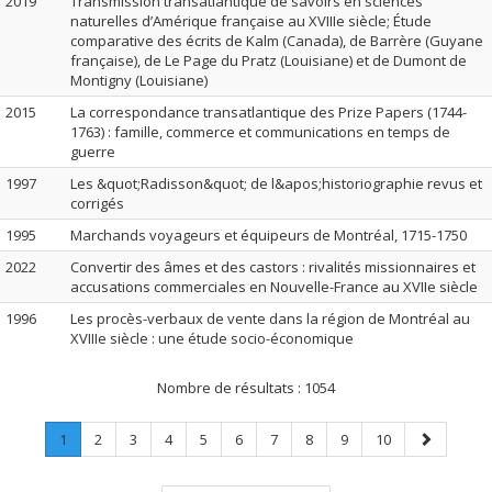
2019
Transmission transatlantique de savoirs en sciences
naturelles d’Amérique française au XVIIIe siècle; Étude
comparative des écrits de Kalm (Canada), de Barrère (Guyane
française), de Le Page du Pratz (Louisiane) et de Dumont de
Montigny (Louisiane)
2015
La correspondance transatlantique des Prize Papers (1744-
1763) : famille, commerce et communications en temps de
guerre
1997
Les &quot;Radisson&quot; de l&apos;historiographie revus et
corrigés
1995
Marchands voyageurs et équipeurs de Montréal, 1715-1750
2022
Convertir des âmes et des castors : rivalités missionnaires et
accusations commerciales en Nouvelle-France au XVIIe siècle
1996
Les procès-verbaux de vente dans la région de Montréal au
XVIIIe siècle : une étude socio-économique
Nombre de résultats :
1054
Page
.
Page
Page
Page
Page
Page
Page
Page
Page
Page
Page
1
2
3
4
5
6
7
8
9
10
Page
suivante
courante.