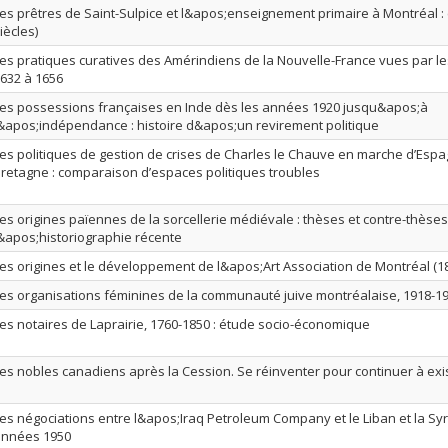
es prêtres de Saint-Sulpice et l&apos;enseignement primaire à Montréal : (
iècles)
es pratiques curatives des Amérindiens de la Nouvelle-France vues par le
632 à 1656
es possessions françaises en Inde dès les années 1920 jusqu&apos;à
&apos;indépendance : histoire d&apos;un revirement politique
es politiques de gestion de crises de Charles le Chauve en marche d’Espa
retagne : comparaison d’espaces politiques troubles
es origines païennes de la sorcellerie médiévale : thèses et contre-thèse
&apos;historiographie récente
es origines et le développement de l&apos;Art Association de Montréal (1
es organisations féminines de la communauté juive montréalaise, 1918-1
es notaires de Laprairie, 1760-1850 : étude socio-économique
es nobles canadiens après la Cession. Se réinventer pour continuer à exis
es négociations entre l&apos;Iraq Petroleum Company et le Liban et la Syr
années 1950