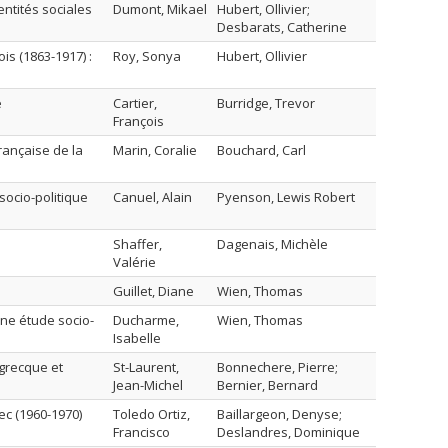
entités sociales
Dumont, Mikael
Hubert, Ollivier;
Desbarats, Catherine
is (1863-1917) :
Roy, Sonya
Hubert, Ollivier
e
Cartier,
Burridge, Trevor
François
rançaise de la
Marin, Coralie
Bouchard, Carl
socio-politique
Canuel, Alain
Pyenson, Lewis Robert
Shaffer,
Dagenais, Michèle
Valérie
Guillet, Diane
Wien, Thomas
une étude socio-
Ducharme,
Wien, Thomas
Isabelle
grecque et
St-Laurent,
Bonnechere, Pierre;
Jean-Michel
Bernier, Bernard
ec (1960-1970)
Toledo Ortiz,
Baillargeon, Denyse;
Francisco
Deslandres, Dominique