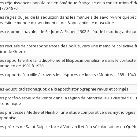
es réjouissances populaires en Amérique française et la construction d’id
1770-1870)
es règles du jeu de la séduction dans les manuels de savoir-vivre québéco
nvestir le monde du sentiment et de l&apos;intimité masculine
es réformes navales de Sir John A. Fisher, 1902-5 : étude historiographiqu
es recueils de correspondances des poilus, vers une mémoire collective f
Grande Guerre
es rapports entre la radiophonie et l&apos;impérialisme dans le contexte 
anadien de 1901 à 1928
es rapports à la ville à travers les espaces de loisirs : Montréal, 1881-1940
es &quot;Radisson&quot; de l&apos;historiographie revus et corrigés
es procès-verbaux de vente dans la région de Montréal au XVIIIe siècle : 
économique
es princesses Médée et Himiko : une étude comparative des mythologies 
aponaise
es prêtres de Saint-Sulpice face à Vatican II et à la sécularisation du Québ