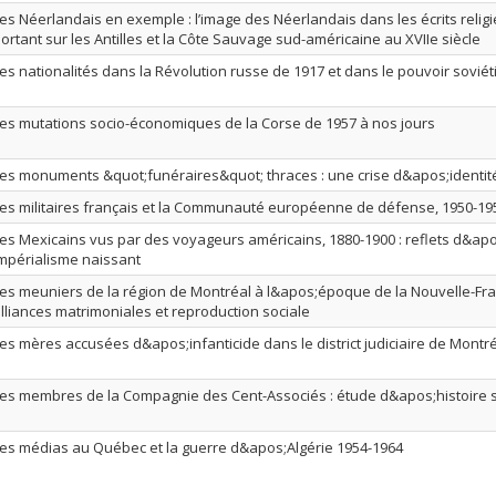
es Néerlandais en exemple : l’image des Néerlandais dans les écrits relig
ortant sur les Antilles et la Côte Sauvage sud-américaine au XVIIe siècle
es nationalités dans la Révolution russe de 1917 et dans le pouvoir soviét
es mutations socio-économiques de la Corse de 1957 à nos jours
es monuments &quot;funéraires&quot; thraces : une crise d&apos;identit
es militaires français et la Communauté européenne de défense, 1950-19
es Mexicains vus par des voyageurs américains, 1880-1900 : reflets d&ap
mpérialisme naissant
es meuniers de la région de Montréal à l&apos;époque de la Nouvelle-Fran
lliances matrimoniales et reproduction sociale
es mères accusées d&apos;infanticide dans le district judiciaire de Montr
es membres de la Compagnie des Cent-Associés : étude d&apos;histoire 
es médias au Québec et la guerre d&apos;Algérie 1954-1964