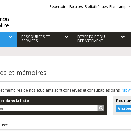
Liens
Répertoire
Facultés
Bibliothèques
Plan campus
externes
ences
oire
RESSOURCES ET
RÉPERTOIRE DU
SERVICES
DÉPARTEMENT
es et mémoires
et mémoires de nos étudiants sont conservés et consultables dans
Papy
r dans la liste
Pour un
Rechercher…
Visite
r par date en ordre décroissant
Trier par titre en ordre décroissant
Titre