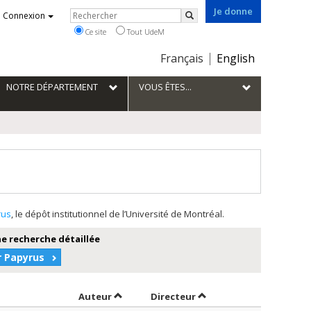
Je donne
Rechercher
Connexion
Rechercher
Ce site
Tout UdeM
Choix
Français
English
de
la
NOTRE DÉPARTEMENT
VOUS ÊTES...
langue
rus
, le dépôt institutionnel de l’Université de Montréal.
e recherche détaillée
r Papyrus
Trier par auteur en ordre décroissant
par contributeur en ord
Auteur
Directeur