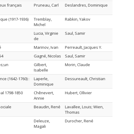
ieux français
Pruneau, Carl
Deslandres, Dominique
ique (1917-1936)
Tremblay,
Rabkin, Yakov
Michel
Lucia, Virginie
Saul, Samir
de
é
Marinov, Ivan
Perreault, Jacques Y.
54
Gagné, Nicolas
Saul, Samir
os;un
Gilbert,
Morin, Claude
Isabelle
ce (1642-1760) :
Laperle,
Dessureault, Christian
Dominique
éal 1798-1850
Chênevert,
Hubert, Ollivier
Annie
sociale
Beaudin, René
Lavallee, Louis; Wien,
Thomas
Deleuze,
Durocher, René
Magali