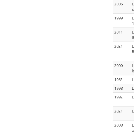
2006
L
s
1999
L
1
2011
L
l
2021
L
B
2000
L
l
1963
L
1998
L
1992
L
2021
L
2008
L