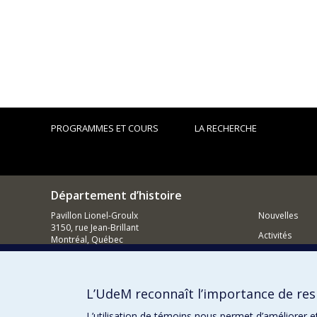
PROGRAMMES ET COURS
LA RECHERCHE
Département d’histoire
Pavillon Lionel-Groulx
Nouvelles
3150, rue Jean-Brillant
Activités
Montréal, Québec
H3T 1N8
Comment so
514 343-6234
Courriel
L’UdeM reconnaît l’importance de resp
L’utilisation de témoins nous permet d’améliorer e