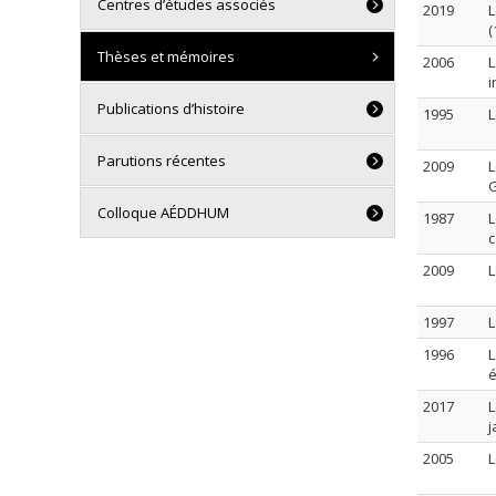
Centres d’études associés
2019
L
(
Thèses et mémoires
2006
L
i
Publications d’histoire
1995
L
Parutions récentes
2009
L
Colloque AÉDDHUM
1987
L
c
2009
L
1997
L
1996
L
2017
L
j
2005
L