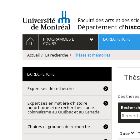
Passer
au
contenu
/
Faculté des arts et des sci
Département d'
hist
Navigation
ACCUEIL
PROGRAMMES ET
LA RECHERCHE
principale
COURS
Accueil
La recherche
Thèses et mémoires
LA RECHERCHE
Thès
Expertises de recherche
Des thèses 
Expertises en matière d’histoire
autochtone et de recherches sur le
Recherche
colonialisme au Québec et au Canada
Chaires et groupes de recherche
Trie
Date