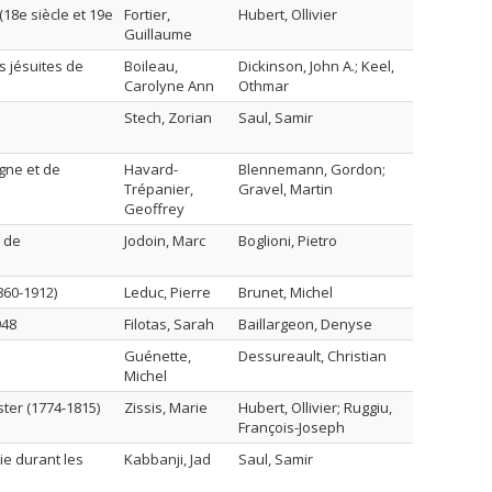
18e siècle et 19e
Fortier,
Hubert, Ollivier
Guillaume
s jésuites de
Boileau,
Dickinson, John A.; Keel,
Carolyne Ann
Othmar
Stech, Zorian
Saul, Samir
gne et de
Havard-
Blennemann, Gordon;
Trépanier,
Gravel, Martin
Geoffrey
s de
Jodoin, Marc
Boglioni, Pietro
860-1912)
Leduc, Pierre
Brunet, Michel
948
Filotas, Sarah
Baillargeon, Denyse
Guénette,
Dessureault, Christian
Michel
ter (1774-1815)
Zissis, Marie
Hubert, Ollivier; Ruggiu,
François-Joseph
ie durant les
Kabbanji, Jad
Saul, Samir