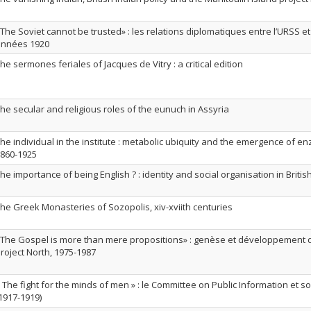
The Soviet cannot be trusted» : les relations diplomatiques entre l’URSS 
années 1920
he sermones feriales of Jacques de Vitry : a critical edition
he secular and religious roles of the eunuch in Assyria
he individual in the institute : metabolic ubiquity and the emergence of 
860-1925
he importance of being English ? : identity and social organisation in Briti
he Greek Monasteries of Sozopolis, xiv-xviith centuries
The Gospel is more than mere propositions» : genèse et développement 
roject North, 1975-1987
 The fight for the minds of men » : le Committee on Public Information et
1917-1919)