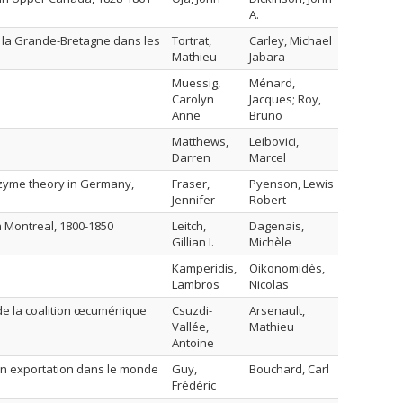
A.
et la Grande-Bretagne dans les
Tortrat,
Carley, Michael
Mathieu
Jabara
Muessig,
Ménard,
Carolyn
Jacques; Roy,
Anne
Bruno
Matthews,
Leibovici,
Darren
Marcel
enzyme theory in Germany,
Fraser,
Pyenson, Lewis
Jennifer
Robert
sh Montreal, 1800-1850
Leitch,
Dagenais,
Gillian I.
Michèle
Kamperidis,
Oikonomidès,
Lambros
Nicolas
de la coalition œcuménique
Csuzdi-
Arsenault,
Vallée,
Mathieu
Antoine
 son exportation dans le monde
Guy,
Bouchard, Carl
Frédéric