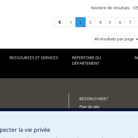
Nombre de résultats :
10
Page
Page
Page
.
Page
Page
Page
Page
Page
1
2
3
4
5
6
7
précédente
Page
courante.
40 résultats par page
RESSOURCES ET SERVICES
RÉPERTOIRE DU
N
DÉPARTEMENT
BESOIN D'AIDE?
Plan du site
utenir le Département?
Signaler une erreur
Accessibilité
ecter la vie privée