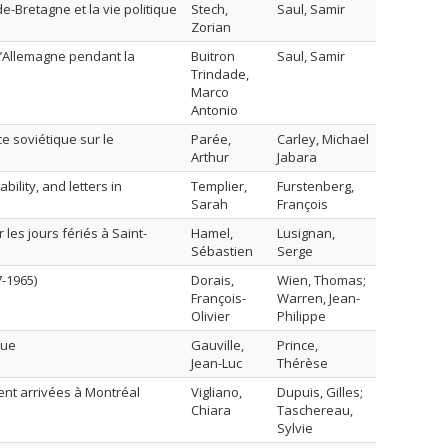
e-Bretagne et la vie politique
Stech,
Saul, Samir
Zorian
 l’Allemagne pendant la
Buitron
Saul, Samir
Trindade,
Marco
Antonio
ce soviétique sur le
Parée,
Carley, Michael
Arthur
Jabara
bility, and letters in
Templier,
Furstenberg,
Sarah
François
 les jours fériés à Saint-
Hamel,
Lusignan,
Sébastien
Serge
-1965)
Dorais,
Wien, Thomas;
François-
Warren, Jean-
Olivier
Philippe
que
Gauville,
Prince,
Jean-Luc
Thérèse
ent arrivées à Montréal
Vigliano,
Dupuis, Gilles;
Chiara
Taschereau,
Sylvie