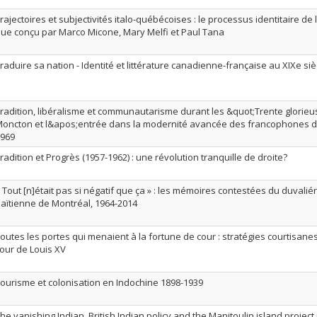
rajectoires et subjectivités italo-québécoises : le processus identitaire d
ue conçu par Marco Micone, Mary Melfi et Paul Tana
raduire sa nation - Identité et littérature canadienne-française au XIXe siè
radition, libéralisme et communautarisme durant les &quot;Trente glorieus
oncton et l&apos;entrée dans la modernité avancée des francophones d
969
radition et Progrès (1957-1962) : une révolution tranquille de droite?
 Tout [n]était pas si négatif que ça » : les mémoires contestées du duvali
aïtienne de Montréal, 1964-2014
outes les portes qui menaient à la fortune de cour : stratégies courtisan
our de Louis XV
ourisme et colonisation en Indochine 1898-1939
he vanishing Indian, British Indian policy and the Manitoulin island proje