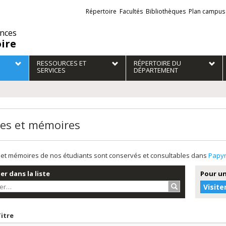
Liens
Répertoire
Facultés
Bibliothèques
Plan campus
externes
ences
oire
RESSOURCES ET
RÉPERTOIRE DU
SERVICES
DÉPARTEMENT
es et mémoires
et mémoires de nos étudiants sont conservés et consultables dans
Papy
r dans la liste
Pour un
Rechercher…
Visite
r par date en ordre décroissant
Trier par titre en ordre décroissant
Titre