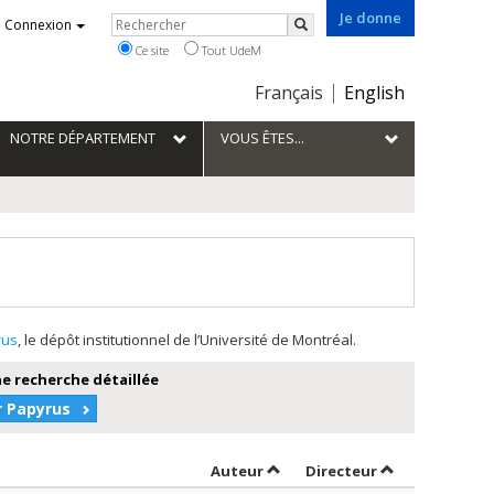
Je donne
Rechercher
Connexion
Rechercher
Ce site
Tout UdeM
Choix
Français
English
de
la
NOTRE DÉPARTEMENT
VOUS ÊTES...
langue
rus
, le dépôt institutionnel de l’Université de Montréal.
e recherche détaillée
r Papyrus
Trier par auteur en ordre décr
par contribute
Auteur
Directeur