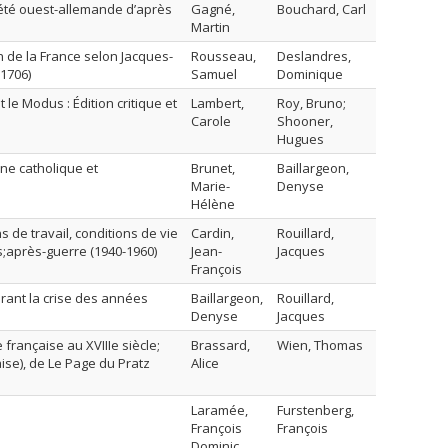
ciété ouest-allemande d’après
Gagné,
Bouchard, Carl
Martin
n de la France selon Jacques-
Rousseau,
Deslandres,
-1706)
Samuel
Dominique
le Modus : Édition critique et
Lambert,
Roy, Bruno;
Carole
Shooner,
Hugues
ine catholique et
Brunet,
Baillargeon,
Marie-
Denyse
Hélène
s de travail, conditions de vie
Cardin,
Rouillard,
s;après-guerre (1940-1960)
Jean-
Jacques
François
rant la crise des années
Baillargeon,
Rouillard,
Denyse
Jacques
française au XVIIIe siècle;
Brassard,
Wien, Thomas
ise), de Le Page du Pratz
Alice
Laramée,
Furstenberg,
François
François
Dominic