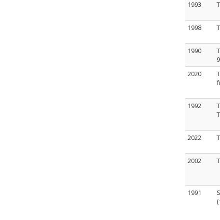
1993
T
1998
T
1990
T
9
2020
T
f
1992
T
T
2022
T
2002
T
1991
S
(