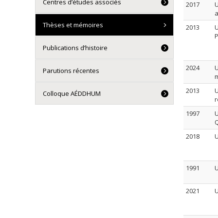
Centres d’études associés
2017
U
a
Thèses et mémoires
2013
U
P
Publications d’histoire
2024
U
Parutions récentes
m
2013
U
Colloque AÉDDHUM
r
1997
U
Q
2018
U
1991
U
2021
U