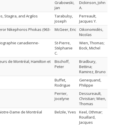
Grabowski,
Dickinson, John
Jan
A.
, Stagira, and Argilos
Tarabulsy,
Perreault,
Joseph
Jacques Y.
peror Nikephoros Phokas (963-
McGeer, Eric
Oikonomidès,
Nicolas
oriographie canadienne-
St-Pierre,
Wien, Thomas;
Stéphanie
Bock, Michel
C.
leurs de Montréal, Hamilton et
Bischoff,
Bradbury,
Peter
Bettina;
Ramirez, Bruno
Buffet,
Genequand,
Rodrigue
Philippe
Perrier,
Dessureault,
Jocelyne
Christian; Wien,
Thomas
l Notre-Dame de Montréal
Belzile, Yves
Keel, Othmar;
Rouillard,
Jacques