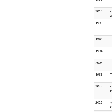
2014
«
1993
T
1994
T
1994
T
1
2006
T
1988
T
2023
«
P
2022
«
(