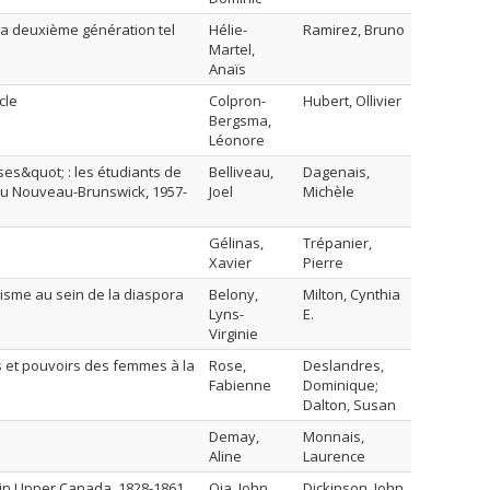
e la deuxième génération tel
Hélie-
Ramirez, Bruno
Martel,
Anaïs
cle
Colpron-
Hubert, Ollivier
Bergsma,
Léonore
es&quot; : les étudiants de
Belliveau,
Dagenais,
u Nouveau-Brunswick, 1957-
Joel
Michèle
Gélinas,
Trépanier,
Xavier
Pierre
érisme au sein de la diaspora
Belony,
Milton, Cynthia
Lyns-
E.
Virginie
es et pouvoirs des femmes à la
Rose,
Deslandres,
Fabienne
Dominique;
Dalton, Susan
Demay,
Monnais,
Aline
Laurence
ct in Upper Canada, 1828-1861
Oja, John
Dickinson, John