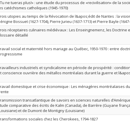
Tu ne tueras plus!» : une étude du processus de «recivilisation» de la so
es catéchismes catholiques (1945-1970)
rois utopies au temps de la Révocation de l&apos;édit de Nantes : la visio
énigne Bossuet (1627-1704), Pierre Jurieu (1637-1713) et Pierre Bayle (1647
rois réceptaires culinaires médiévaux : Les Enseingnemenz, les Doctrine et 
lossaire détaillé
ravail social et maternité hors mariage au Québec, 1950-1970 : entre doctr
rogressisme
ravailleurs industriels et syndicalisme en période de prospérité : condition
t conscience ouvrière des métallos montréalais durant la guerre et l&apo
ravail domestique et crise économique : Les ménagères montréalaises du
rente
ransmission transatlantique de savoirs en sciences naturelles d’Amérique 
tude comparative des écrits de Kalm (Canada), de Barrère (Guyane frança
Louisiane) et de Dumont de Montigny (Louisiane)
ransformations sociales chez les Cherokees, 1794-1827