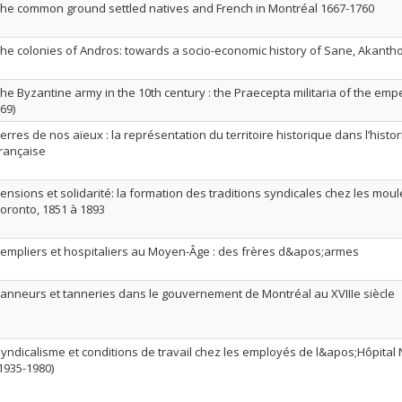
he common ground settled natives and French in Montréal 1667-1760
he colonies of Andros: towards a socio-economic history of Sane, Akanthos
he Byzantine army in the 10th century : the Praecepta militaria of the em
69)
erres de nos aïeux : la représentation du territoire historique dans l’hist
rançaise
ensions et solidarité: la formation des traditions syndicales chez les mou
oronto, 1851 à 1893
empliers et hospitaliers au Moyen-Âge : des frères d&apos;armes
anneurs et tanneries dans le gouvernement de Montréal au XVIIIe siècle
yndicalisme et conditions de travail chez les employés de l&apos;Hôpita
1935-1980)