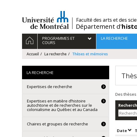
Passer
au
contenu
/
Faculté des arts et des sci
Département d'
hist
Navigation
ACCUEIL
PROGRAMMES ET
LA RECHERCHE
principale
COURS
Accueil
La recherche
Thèses et mémoires
LA RECHERCHE
Thès
Expertises de recherche
Des thèses 
Expertises en matière d’histoire
autochtone et de recherches sur le
Recherche
colonialisme au Québec et au Canada
Chaires et groupes de recherche
Trie
Date