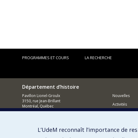
PROGRAMMES ET COURS
LA RECHERCHE
Département d’histoire
Pavillon Lionel-Groulx
Nouvelles
3150, rue Jean-Brillant
Activités
Montréal, Québec
H3T 1N8
Comment so
514 343-6234
Courriel
L’UdeM reconnaît l’importance de resp