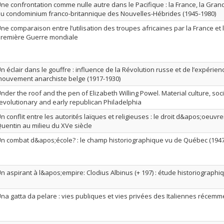
ne confrontation comme nulle autre dans le Pacifique : la France, la Grand
u condominium franco-britannique des Nouvelles-Hébrides (1945-1980)
ne comparaison entre l’utilisation des troupes africaines par la France et
remière Guerre mondiale
n éclair dans le gouffre : influence de la Révolution russe et de l’expérien
ouvement anarchiste belge (1917-1930)
nder the roof and the pen of Elizabeth Willing Powel. Material culture, socia
evolutionary and early republican Philadelphia
n conflit entre les autorités laïques et religieuses : le droit d&apos;oeuvrer
uentin au milieu du XVe siècle
n combat d&apos;école? : le champ historiographique vu de Québec (1947
n aspirant à l&apos;empire: Clodius Albinus (+ 197) : étude historiographi
na gatta da pelare : vies publiques et vies privées des Italiennes récemm