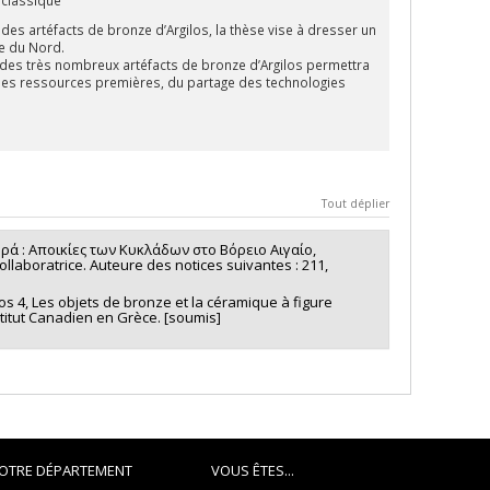
 des artéfacts de bronze d’Argilos, la thèse vise à dresser un
ce du Nord.
e des très nombreux artéfacts de bronze d’Argilos permettra
e des ressources premières, du partage des technologies
Tout déplier
 Βορρά : Αποικίες των Κυκλάδων στο Βόρειο Αιγαίο,
laboratrice. Auteure des notices suivantes : 211,
los 4, Les objets de bronze et la céramique à figure
nstitut Canadien en Grèce. [soumis]
OTRE DÉPARTEMENT
VOUS ÊTES...