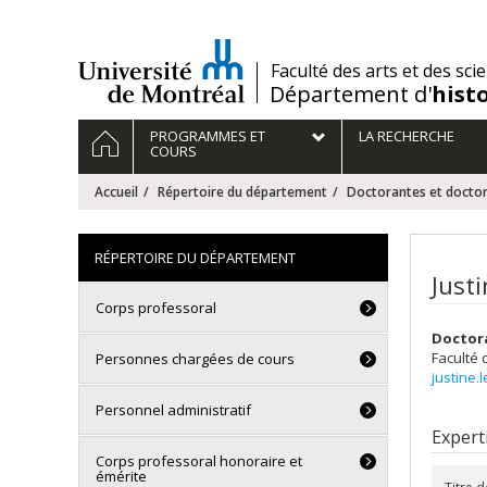
Passer
au
contenu
/
Faculté des arts et des sci
Département d'
hist
Navigation
ACCUEIL
PROGRAMMES ET
LA RECHERCHE
principale
COURS
Accueil
Répertoire du département
Doctorantes et docto
RÉPERTOIRE DU DÉPARTEMENT
Just
Corps professoral
Doctor
Faculté 
Personnes chargées de cours
justine
Personnel administratif
Expert
Corps professoral honoraire et
émérite
Titre 