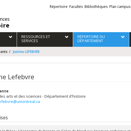
Liens
Répertoire
Facultés
Bibliothèques
Plan campus
externes
ences
oire
RESSOURCES ET
RÉPERTOIRE DU
SERVICES
DÉPARTEMENT
rants
Justine LEFEBVRE
ine Lefebvre
ante
des arts et des sciences - Département d'histoire
.lefebvre@umontreal.ca
ises
de la thèse : L’économie du bronze en Grèce du Nord aux époques archaïque et