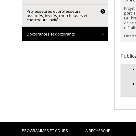
Projet 
Professeures et professeurs
portra
associés, invités, chercheuses et
La Thr
chercheurs invités
de se 
métallu
Doctorantes et doctorants
Directe
Public
PROGRAMMES ET COURS
LA RECHERCHE