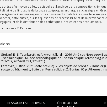
de thèse : Au moyen de l’étude visuelle et l’analyse de la composition chimique
it détaillé de l’industrie du bronze aux époques archaïque et classique en Grè
ace égéenne étant une région riche en gisements métallifères, une telle analys
pencher, entre autres, sur les questions de l’accessibilité et de la provenanc
rgiques, et de la distribution des esthétiques locales et des produits finis.
ur : Jacques Y. Perreault
ations
Stefaní, E., Ε. Tsankaráki et A. Arvanitáki, dir. 2019. Από τον Νότο στον
Thessalonique : Musée archéologique de Thessalonique. (Archéologue col
243-247, 267-268, 271, 273-274.)
Lefebvre, Justine. 2021 (date prévue). « Les objets de bronze. » Dans Argi
rouge du bâtiment L, édité par Perreault, J. et Z. Bonias, 60 p. Athènes : I
RESSOURCES ET SERVICES
RÉPERTOIRE DU
N