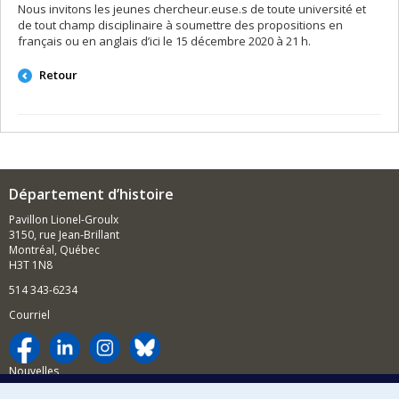
Nous invitons les jeunes chercheur.euse.s de toute université et
de tout champ disciplinaire à soumettre des propositions en
français ou en anglais d’ici le 15 décembre 2020 à 21 h.
Retour
Département d’histoire
Pavillon Lionel-Groulx
3150, rue Jean-Brillant
Montréal, Québec
H3T 1N8
514 343-6234
Courriel
Nouvelles
Activités