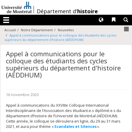
Passer
au
/
Département d'
histoire
contenu
Langues
Liens 
R
Menu
N
Accueil
Notre Département
Nouvelles
Appel à communications pour le colloque des étudiants des cycles
supérieurs du département d'histoire (AÉDDHUM)
Appel à communications pour le
colloque des étudiants des cycles
supérieurs du département d'histoire
(AÉDDHUM)
16 novembre 2020
Appel à communications du XXVIIIe Colloque International
Interdisciplinaire de l’Association des étudiant.e.s diplômé.e.s du
département d’histoire de l’Université de Montréal (AÉDDHUM).
Cette année, le colloque se déroulera en ligne, du 29 au 31 mars
2021, et aura pour thème «
Scandales et Silences
».