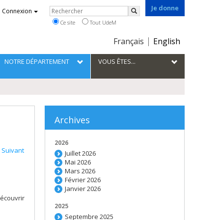
Je donne
Rechercher
Connexion
Rechercher
Ce site
Tout UdeM
Choix
Français
English
de
la
NOTRE DÉPARTEMENT
VOUS ÊTES...
langue
Archives
2026
Suivant
Juillet 2026
Mai 2026
Mars 2026
Février 2026
Janvier 2026
écouvrir
2025
Septembre 2025