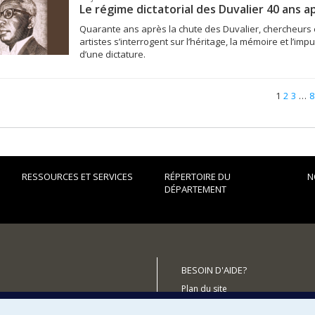
Le régime dictatorial des Duvalier 40 ans a
Quarante ans après la chute des Duvalier, chercheurs 
artistes s’interrogent sur l’héritage, la mémoire et l’impu
d’une dictature.
1
2
3
…
8
RESSOURCES ET SERVICES
RÉPERTOIRE DU
N
DÉPARTEMENT
BESOIN D'AIDE?
Plan du site
utenir le Département?
Signaler une erreur