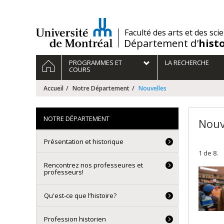
Passer
au
contenu
/
Faculté des arts et des sci
Département d'
hist
Navigation
ACCUEIL
PROGRAMMES ET
LA RECHERCHE
principale
COURS
Accueil
Notre Département
Nouvelles
NOTRE DÉPARTEMENT
Nouv
Présentation et historique
1 de 8.
Rencontrez nos professeures et
professeurs!
Qu'est-ce que l’histoire?
Profession historien