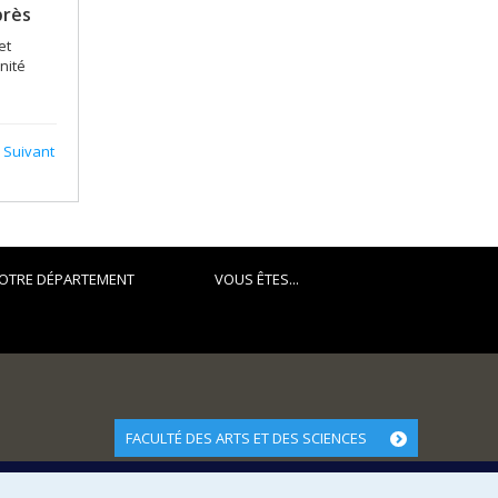
près
et
nité
Suivant
OTRE DÉPARTEMENT
VOUS ÊTES...
FACULTÉ DES ARTS ET DES SCIENCES
Nos départements et écoles