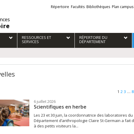
Liens
Répertoire
Facultés
Bibliothèques
Plan campus
externes
ences
oire
RESSOURCES ET
RÉPERTOIRE DU
SERVICES
DÉPARTEMENT
elles
1
2
3
…
8
6 juillet 2026
Scientifiques en herbe
Les 23 et 30 juin, la coordonnatrice des laboratoires du
Département d’anthropologie Claire St-Germain a fait d
à des petits visiteurs la...