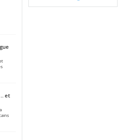
ogue
et
es
t… et
a
cains