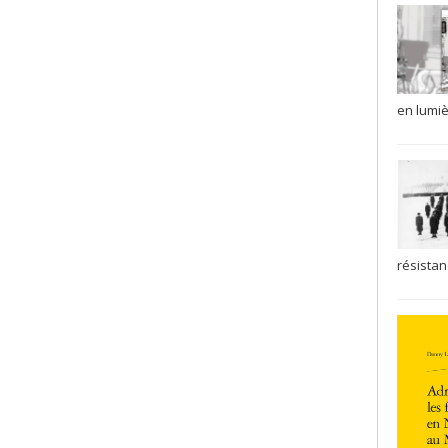
en lumiè
résistanc