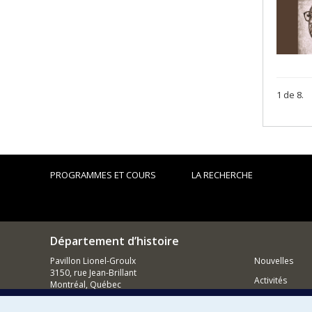
1 de 8.
PROGRAMMES ET COURS
LA RECHERCHE
Département d’histoire
Pavillon Lionel-Groulx
Nouvelles
3150, rue Jean-Brillant
Activités
Montréal, Québec
H3T 1N8
Comment so