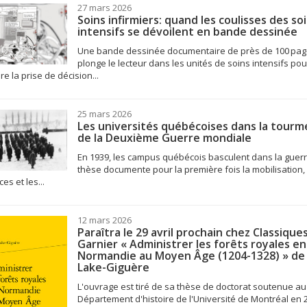
27 mars 2026
Soins infirmiers: quand les coulisses des so
intensifs se dévoilent en bande dessinée
Une bande dessinée documentaire de près de 100 pa
plonge le lecteur dans les unités de soins intensifs pou
re la prise de décision...
25 mars 2026
Les universités québécoises dans la tourme
de la Deuxième Guerre mondiale
En 1939, les campus québécois basculent dans la guer
thèse documente pour la première fois la mobilisation, 
es et les...
12 mars 2026
Paraîtra le 29 avril prochain chez Classique
Garnier « Administrer les forêts royales en
Normandie au Moyen Âge (1204-1328) » de
Lake-Giguère
L'ouvrage est tiré de sa thèse de doctorat soutenue au
Département d'histoire de l'Université de Montréal en 