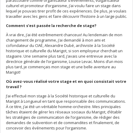
parascolaire comme organisateur d’événements, vulgarisateur
culturel et promoteur d’organisme, j’ai voulu faire un stage dans
lequel je pouvais tirer profit de ces expériences. De plus, je voulais
travailler avec les gens et faire découvrir l’histoire à un large public.
Comment s’est passée la recherche de stage?
À vrai dire, j’ai été extrêmement chanceux! Au lendemain de mon
changement de programme, j’ai demandé à mon ami et
cofondateur du CIAÉ, Alexandre Dubé, archiviste à la Société
historique et culturelle du Marigot, si son employeur cherchait un
stagiaire. Une semaine plus tard, j’avais une entrevue avec la
directrice générale de l’organisme, Louise Levac. Moins d’un mois
plus tard, je commençais mon stage et une belle aventure au
Marigot!
Où avez-vous réalisé votre stage et en quoi consistait votre
travail ?
J’ai effectué mon stage à la Société historique et culturelle du
Marigot à Longueuil en tant que responsable des communications.
À ce titre, j’ai été un véritable homme-orchestre. Mes principales
tâches étaient de gérer les réseaux sociaux du Marigot, d’établir
les stratégies de communication de l’organisme, de rédiger des
demandes de subvention et de commandites et finalement, de
concevoir des événements pour l’organisme.