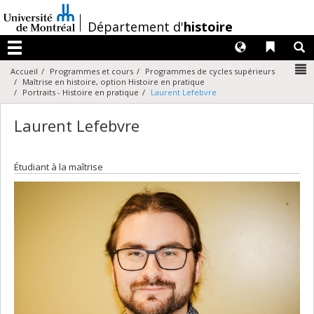
Passer
au
/
Département d'
histoire
contenu
Langues
Liens 
R
Menu
N
Accueil
Programmes et cours
Programmes de cycles supérieurs
Maîtrise en histoire, option Histoire en pratique
Portraits - Histoire en pratique
Laurent Lefebvre
Laurent Lefebvre
Étudiant à la maîtrise