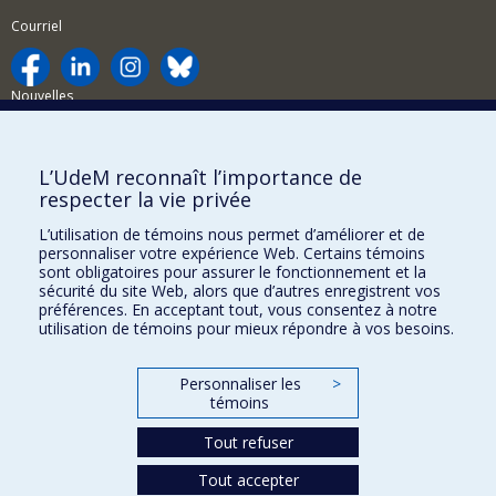
Courriel
Nouvelles
Activités
Comment soutenir le Département?
L’UdeM reconnaît l’importance de
respecter la vie privée
BESOIN D'AIDE?
L’utilisation de témoins nous permet d’améliorer et de
Plan du site
personnaliser votre expérience Web. Certains témoins
Signaler une erreur
sont obligatoires pour assurer le fonctionnement et la
sécurité du site Web, alors que d’autres enregistrent vos
Accessibilité
préférences. En acceptant tout, vous consentez à notre
utilisation de témoins pour mieux répondre à vos besoins.
FACULTÉ DES ARTS ET DES SCIENCES
Nos départements et écoles
Personnaliser les
>
témoins
Nos centres d'études
Tout refuser
Nos programmes et cours
Tout accepter