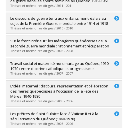
Cycle :
Maîtrise
de genre dans les sports féminins au Québec, 1919-1961
Diplôme obtenu :
M.A.
Thèses et mémoires dirigés / 2011 - 2011
Lien vers le document dans Papyrus
Diplômé(e) :
Detellier, Élise
Le discours de guerre tenu aux enfants montréalais au
Cycle :
Doctorat
sujet de la Première Guerre mondiale entre 1914 et 1918
Diplôme obtenu :
Ph. D.
Thèses et mémoires dirigés / 2010 - 2010
Lien vers le document dans Papyrus
Diplômé(e) :
Cardinal, Sophie
Sur le front intérieur : les ménagères québécoises de la
Cycle :
Maîtrise
seconde guerre mondiale : rationnement et récupération
Diplôme obtenu :
M.A.
Thèses et mémoires dirigés / 2008 - 2008
Lien vers le document dans Papyrus
Diplômé(e) :
St-Onge, Mélissa
Travail social et maternité hors mariage au Québec, 1950-
Cycle :
Maîtrise
1970 : entre doctrine catholique et progressisme
Diplôme obtenu :
M.A.
Thèses et mémoires dirigés / 2007 - 2007
Lien vers le document dans Papyrus
Diplômé(e) :
Brunet, Marie-Hélène
L'idéal maternel : discours, représentation et célébration
Cycle :
Maîtrise
des mères québécoises à l'occasion de la Fête des
Diplôme obtenu :
M.A.
Mères, 1940-1980
Lien vers le document dans Papyrus
Thèses et mémoires dirigés / 2006 - 2006
Diplômé(e) :
Marando, Nancy
Les prêtres de Saint-Sulpice face à Vatican II et à la
Cycle :
Maîtrise
sécularisation du Québec (1960-1970)
Diplôme obtenu :
M.A.
Thèses et mémoires dirigés / 2006 - 2006