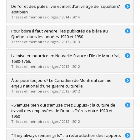
Diplômé(e) :
Sills, Myriam
De l’or et des putes : vie et mort d’un village de 'squatters'
Cycle :
Maîtrise
abitibien
Diplôme obtenu :
M.A.
Thèses et mémoires dirigés / 2014 - 2014
Lien vers le document dans Papyrus
Diplômé(e) :
Faucher, Alexandre
Pour boire il faut vendre : les publicités de bière au
Cycle :
Maîtrise
Québec dans les années 1920 et 1950
Diplôme obtenu :
M.A.
Thèses et mémoires dirigés / 2013 - 2013
Lien vers le document dans Papyrus
Diplômé(e) :
Myre McCallum, Marc
La mise en nourrice en Nouvelle-France : l'île de Montréal,
Cycle :
Maîtrise
1680-1768.
Diplôme obtenu :
M.A.
Thèses et mémoires dirigés / 2012 - 2012
Lien vers le document dans Papyrus
Diplômé(e) :
Robert, Emilie
À toi pour toujours? Le Canadien de Montréal comme
Cycle :
Maîtrise
enjeu national d'une guerre culturelle
Diplôme obtenu :
M.A.
Thèses et mémoires dirigés / 2012 - 2012
Lien vers le document dans Papyrus
Diplômé(e) :
Ascencio-Lapierre, Emmanuel
«S’amuse bien qui s’amuse chez Dupuis» : la culture de
Cycle :
Maîtrise
travail des employées de Dupuis Frères entre 1920 et
Diplôme obtenu :
M.A.
1960
Lien vers le document dans Papyrus
Thèses et mémoires dirigés / 2012 - 2012
Diplômé(e) :
Piette, Stéphanie
"They always remain girls" : la re/production des rapports