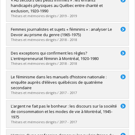
« Au secours des petits infirmes » : les enfants
handicapés physiques au Québec entre charité et
exclusion, 1920-1990
Thèses et mémoires dirigés / 2019 - 2019
Diplômé(e) :
Commend, Susanne
Femmes journalistes et sujets « féminins » : analyser Le
Cycle :
Doctorat
Devoir au prisme du genre (1965-1975)
Diplôme obtenu :
Ph. D.
Thèses et mémoires dirigés / 2018 - 2018
Lien vers le document dans Papyrus
Diplômé(e) :
Tanguay, Marilou
Des exceptions qui confirment les règles?
Cycle :
Maîtrise
L'entrepreneuriat féminin à Montréal, 1920-1980
Diplôme obtenu :
M.A.
Thèses et mémoires dirigés / 2018 - 2018
Lien vers le document dans Papyrus
Diplômé(e) :
Gallez, Philomène
Le féminisme dans les manuels d’histoire nationale :
Cycle :
Doctorat
enquête auprès d’élèves québécois de quatrième
Diplôme obtenu :
Ph. D.
secondaire
Lien vers le document dans Papyrus
Thèses et mémoires dirigés / 2017 - 2017
Diplômé(e) :
Brunet, Marie-Hélène
L’argent ne fait pas le bonheur : les discours sur la société
Cycle :
Doctorat
de consommation et les modes de vie à Montréal, 1945-
Diplôme obtenu :
Ph. D.
1975
Lien vers le document dans Papyrus
Thèses et mémoires dirigés / 2017 - 2017
Diplômé(e) :
O'Neill, Stéphanie