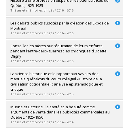
Histoire d'une profession disparue: les puéricultrices du
Cycle :
Doctorat
Québec, 1925-1985
Diplôme obtenu :
Ph. D.
Thèses et mémoires dirigés / 2016 - 2016
Lien vers le document dans Papyrus
Diplômé(e) :
Noël, Julie
Les débats publics suscités par la création des Expos de
Cycle :
Maîtrise
Montréal
Diplôme obtenu :
M.A.
Thèses et mémoires dirigés / 2016 - 2016
Lien vers le document dans Papyrus
Diplômé(e) :
Labelle, Christophe
Conseiller les mères sur l’éducation de leurs enfants
Cycle :
Maîtrise
pendant l’entre-deux-guerres : les chroniques d’Odette
Diplôme obtenu :
M.A.
Oligny
Lien vers le document dans Papyrus
Thèses et mémoires dirigés / 2016 - 2016
Diplômé(e) :
Gratton, Valérie
La science historique et le rapport aux savoirs des
Cycle :
Maîtrise
manuels québécois du cours collégial «Histoire de la
Diplôme obtenu :
M.A.
civilisation occidentale» : analyse épistémologique et
Lien vers le document dans Papyrus
critique
Thèses et mémoires dirigés / 2015 - 2015
Diplômé(e) :
Chartrand, Jean-François
Murine et Listerine : la santé et la beauté comme
Cycle :
Maîtrise
arguments de vente dans les publicités commerciales au
Diplôme obtenu :
M.A.
Québec, 1925-1950
Lien vers le document dans Papyrus
Thèses et mémoires dirigés / 2014 - 2014