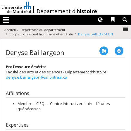
Passer
au
/
Département d'
histoire
contenu
Langues
Liens 
R
Menu
N
Accueil
Répertoire du département
Corps professoral honoraire et émérite
Denyse BAILLARGEON
Vcard
Imp
Denyse Baillargeon
Professeure émérite
Faculté des arts et des sciences - Département d'histoire
denyse.baillargeon@umontreal.ca
Affiliations
Membre –
CIÉQ — Centre interuniversitaire d’études
québécoises
Expertises