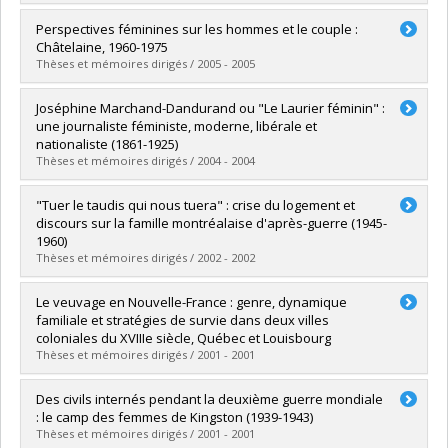
Lien vers le document dans Papyrus
Diplômé(e) :
Toledo Ortiz, Francisco
Perspectives féminines sur les hommes et le couple :
Cycle :
Maîtrise
Châtelaine, 1960-1975
Diplôme obtenu :
M.A.
Thèses et mémoires dirigés / 2005 - 2005
Lien vers le document dans Papyrus
Diplômé(e) :
Malo, Isabelle
Joséphine Marchand-Dandurand ou "Le Laurier féminin" :
Cycle :
Maîtrise
une journaliste féministe, moderne, libérale et
Diplôme obtenu :
M.A.
nationaliste (1861-1925)
Lien vers le document dans Papyrus
Thèses et mémoires dirigés / 2004 - 2004
Diplômé(e) :
Doucet, Sophie
"Tuer le taudis qui nous tuera" : crise du logement et
Cycle :
Maîtrise
discours sur la famille montréalaise d'après-guerre (1945-
Diplôme obtenu :
M.A.
1960)
Lien vers le document dans Papyrus
Thèses et mémoires dirigés / 2002 - 2002
Diplômé(e) :
Bourbeau, Amélie
Le veuvage en Nouvelle-France : genre, dynamique
Cycle :
Maîtrise
familiale et stratégies de survie dans deux villes
Diplôme obtenu :
M.A.
coloniales du XVIIIe siècle, Québec et Louisbourg
Lien vers le document dans Papyrus
Thèses et mémoires dirigés / 2001 - 2001
Diplômé(e) :
Brun, Josette
Des civils internés pendant la deuxième guerre mondiale
Cycle :
Doctorat
: le camp des femmes de Kingston (1939-1943)
Diplôme obtenu :
Ph. D.
Thèses et mémoires dirigés / 2001 - 2001