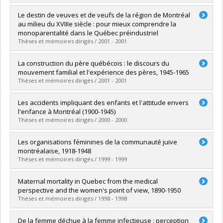
Lien vers le document dans Papyrus
Diplômé(e) :
Laprise, Andrée
Le destin de veuves et de veufs de la région de Montréal
Cycle :
Maîtrise
au milieu du XVIIIe siècle : pour mieux comprendre la
Diplôme obtenu :
M.A.
monoparentalité dans le Québec préindustriel
Lien vers le document dans Papyrus
Thèses et mémoires dirigés / 2001 - 2001
Diplômé(e) :
Pilon, Nathalie
La construction du père québécois : le discours du
Cycle :
Maîtrise
mouvement familial et l'expérience des pères, 1945-1965
Diplôme obtenu :
M.A.
Thèses et mémoires dirigés / 2001 - 2001
Lien vers le document dans Papyrus
Diplômé(e) :
Duhaime, Vincent
Les accidents impliquant des enfants et l'attitude envers
Cycle :
Maîtrise
l'enfance à Montréal (1900-1945)
Diplôme obtenu :
M.A.
Thèses et mémoires dirigés / 2000 - 2000
Lien vers le document dans Papyrus
Diplômé(e) :
Cournoyer, Catherine
Les organisations féminines de la communauté juive
Cycle :
Maîtrise
montréalaise, 1918-1948
Diplôme obtenu :
M.A.
Thèses et mémoires dirigés / 1999 - 1999
Lien vers le document dans Papyrus
Diplômé(e) :
Filotas, Sarah
Maternal mortality in Quebec from the medical
Cycle :
Maîtrise
perspective and the women's point of view, 1890-1950
Diplôme obtenu :
M.A.
Thèses et mémoires dirigés / 1998 - 1998
Lien vers le document dans Papyrus
Diplômé(e) :
Payeur, Christine
De la femme déchue à la femme infectieuse : perception