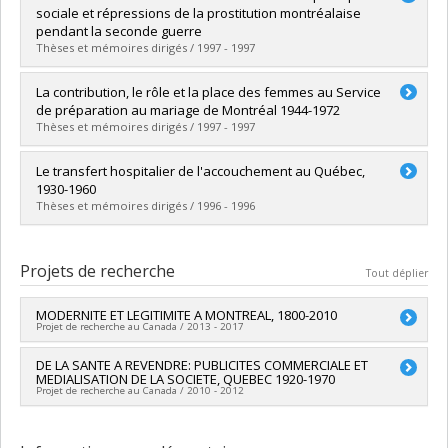
Cycle :
Maîtrise
sociale et répressions de la prostitution montréalaise
Diplôme obtenu :
M.A.
pendant la seconde guerre
Lien vers le document dans Papyrus
Thèses et mémoires dirigés / 1997 - 1997
Diplômé(e) :
Commend, Susanne
La contribution, le rôle et la place des femmes au Service
Cycle :
Maîtrise
de préparation au mariage de Montréal 1944-1972
Diplôme obtenu :
M.A.
Thèses et mémoires dirigés / 1997 - 1997
Lien vers le document dans Papyrus
Diplômé(e) :
Pelletier, Anne
Le transfert hospitalier de l'accouchement au Québec,
Cycle :
Maîtrise
1930-1960
Diplôme obtenu :
M.A.
Thèses et mémoires dirigés / 1996 - 1996
Lien vers le document dans Papyrus
Diplômé(e) :
Blais, Marie-Josée
Cycle :
Maîtrise
Projets de recherche
Tout déplier
Diplôme obtenu :
M.A.
Lien vers le document dans Papyrus
MODERNITE ET LEGITIMITE A MONTREAL, 1800-2010
Projet de recherche au Canada / 2013 - 2017
Chercheur principal :
DE LA SANTE A REVENDRE: PUBLICITES COMMERCIALE ET
Denyse Baillargeon
MEDIALISATION DE LA SOCIETE, QUEBEC 1920-1970
Co-chercheurs :
Jarrett Rudy
Projet de recherche au Canada / 2010 - 2012
Sources de financement :
FRQSC/Fonds de recherche du
Québec - Société et culture (FQRSC)
Chercheur principal :
Denyse Baillargeon
Programmes de subvention :
PVXXXXXX-(SE) Programme