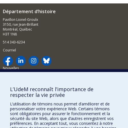
Département d’histoire
Pavillon Lionel-Groulx
3150, rue Jean-Brillant
Montréal, Québec
H3T 1N8
514 343-6234
Courriel
Nouvelles
Activités
Comment soutenir le Département?
L’UdeM reconnaît l’importance de
respecter la vie privée
BESOIN D'AIDE?
L’utilisation de témoins nous permet d’améliorer et de
Plan du site
personnaliser votre expérience Web. Certains témoins
Signaler une erreur
sont obligatoires pour assurer le fonctionnement et la
sécurité du site Web, alors que d’autres enregistrent vos
Accessibilité
préférences. En acceptant tout, vous consentez à notre