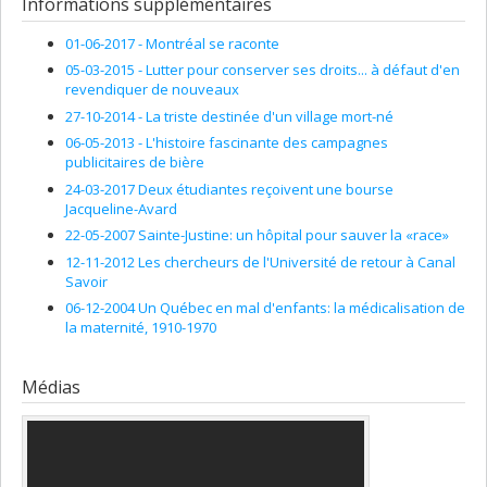
Informations supplémentaires
Soutien aux équipes de recherche - Stade de développement
: Renouvellement
01-06-2017 - Montréal se raconte
05-03-2015 - Lutter pour conserver ses droits... à défaut d'en
revendiquer de nouveaux
27-10-2014 - La triste destinée d'un village mort-né
06-05-2013 - L'histoire fascinante des campagnes
publicitaires de bière
24-03-2017 Deux étudiantes reçoivent une bourse
Jacqueline-Avard
22-05-2007 Sainte-Justine: un hôpital pour sauver la «race»
12-11-2012 Les chercheurs de l'Université de retour à Canal
Savoir
06-12-2004 Un Québec en mal d'enfants: la médicalisation de
la maternité, 1910-1970
Médias