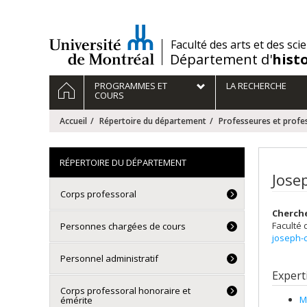
Passer
au
contenu
/
Faculté des arts et des sci
Département d'
hist
Navigation
ACCUEIL
PROGRAMMES ET
LA RECHERCHE
principale
COURS
Accueil
Répertoire du département
Professeures et profes
RÉPERTOIRE DU DÉPARTEMENT
Jose
Corps professoral
Cherche
Faculté 
Personnes chargées de cours
joseph-
Personnel administratif
Expert
Corps professoral honoraire et
M
émérite