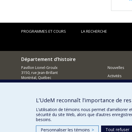
PROGRAMMES ET COURS
LA RECHERCHE
Département d’histoire
Pavillon Lionel-Groulx
Nouvelles
3150, rue Jean-Brillant
Activités
Montréal, Québec
H3T 1N8
Comment so
514 343-6234
Courriel
L’UdeM reconnaît l’importance de resp
L’utilisation de témoins nous permet d’améliorer e
sécurité du site Web, alors que d’autres enregistr
besoins.
Tout refuser
Personnaliser les témoins
>