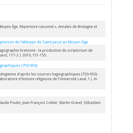
Moyen Âge. Répertoire raisonné », Annales de Bretagne et
criptorium de l’abbaye de Saint-Jacut au Moyen Âge
hagiographie bretonne : la production du scriptorium de
uest, 117-2 | 2010, 151-155.
ographiques (750-950)
rolingienne d'après les sources hagiographiques (750-950).
oratoire ď histoire religieuse de l'Université Laval, 1.). In:
aude Poulin, Jean-François Cottier, Martin Gravel, Sébastien