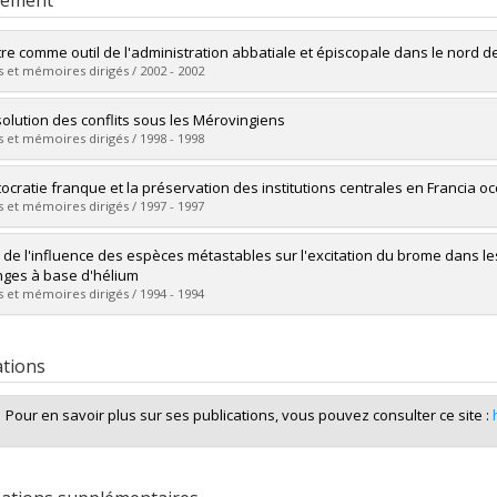
rement
ttre comme outil de l'administration abbatiale et épiscopale dans le nord d
 et mémoires dirigés / 2002 - 2002
mé(e) :
Gravel, Martin
solution des conflits sous les Mérovingiens
 :
Maîtrise
 et mémoires dirigés / 1998 - 1998
ôme obtenu :
M.A.
vers le document dans Papyrus
mé(e) :
Picard, Anne-Marie
tocratie franque et la préservation des institutions centrales en Francia occ
 :
Maîtrise
 et mémoires dirigés / 1997 - 1997
ôme obtenu :
M.A.
vers le document dans Papyrus
mé(e) :
Michaud, Steeve Charles
 de l'influence des espèces métastables sur l'excitation du brome dans l
 :
Maîtrise
ges à base d'hélium
ôme obtenu :
M.A.
 et mémoires dirigés / 1994 - 1994
vers le document dans Papyrus
mé(e) :
Michaud, Steve
 :
Maîtrise
ations
ôme obtenu :
M. Sc.
vers le document dans Papyrus
Pour en savoir plus sur ses publications, vous pouvez consulter ce site :