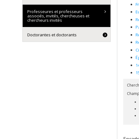
F
Professeures et professeurs
E
associés, invités, chercheuses et
R
chercheurs invités
P
R
Doctorantes et doctorants
R
C
É
1
1
Cherch
Champs