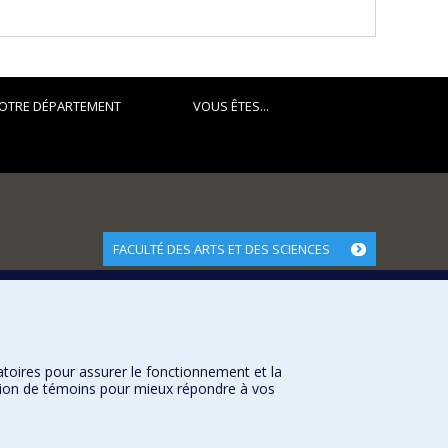
OTRE DÉPARTEMENT
VOUS ÊTES...
FACULTÉ DES ARTS ET DES SCIENCES
Nos départements et écoles
Nos centres d'études
Nos programmes et cours
atoires pour assurer le fonctionnement et la
sation de témoins pour mieux répondre à vos