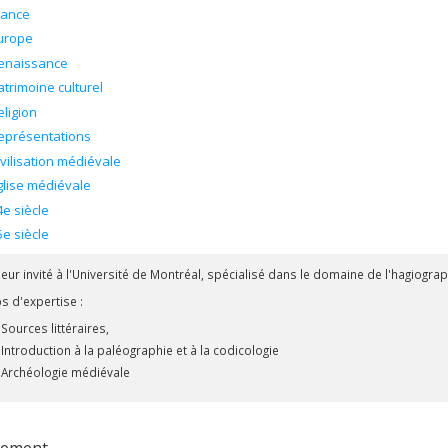
rance
urope
enaissance
atrimoine culturel
eligion
eprésentations
ivilisation médiévale
glise médiévale
4e siècle
5e siècle
eur invité à l'Université de Montréal, spécialisé dans le domaine de l'hagiograp
 d'expertise :
Sources littéraires,
Introduction à la paléographie et à la codicologie
Archéologie médiévale