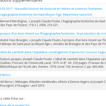
ations supplémentaires
0-03-2017 - Nouvelle bourse de doctorat en lettres et sciences humaines
’hagiographie bretonne du Haut Moyen Âge. Répertoire raisonné
Bernard Merdrignac, « Joseph-Claude Poulin, L’hagiographie bretonne du Haut 
des Pays de l’Ouest, 116-3 | 2009, 216-221.
 propos d’un livre récent sur l’hagiographie bretonne : la production du s
André-Yves Bourgès, « Joseph-Claude Poulin, À propos d’un livre récent sur l’
l’abbaye de Saint-Jacut au Moyen Âge », Annales de Bretagne et des Pays de l’O
'idéal de sainteté dans l'Aquitaine carolingienne d'après les sources hagi
Dubois Jacques. Joseph-Claude Poulin. L'idéal de sainteté dans l'Aquitaine ca
Québec, Presses de l'Université Laval, 1975. In-8°, XII- 220 pages. (Travaux du lab
Bibliothèque de l'école des chartes. 1976, tome 134, livraison 2. pp. 445-446.
d libros!
Ad libros !, Mélanges d’études médiévales offerts à Denise Angers et Joseph-Cl
Rossignol, 418 pages • avril 2010
z cette fiche sur :
itrine de la recherche