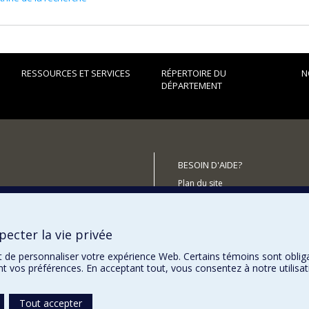
RESSOURCES ET SERVICES
RÉPERTOIRE DU
N
DÉPARTEMENT
BESOIN D'AIDE?
Plan du site
utenir le Département?
Signaler une erreur
Accessibilité
ecter la vie privée
t de personnaliser votre expérience Web. Certains témoins sont oblig
ent vos préférences. En acceptant tout, vous consentez à notre utili
Tout accepter