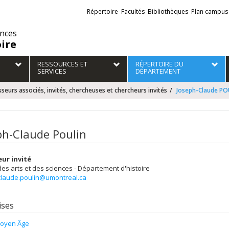
Liens
Répertoire
Facultés
Bibliothèques
Plan campus
externes
ences
oire
RESSOURCES ET
RÉPERTOIRE DU
SERVICES
DÉPARTEMENT
seurs associés, invités, chercheuses et chercheurs invités
Joseph-Claude PO
ph-Claude Poulin
ur invité
des arts et des sciences - Département d'histoire
claude.poulin@umontreal.ca
ises
oyen Âge