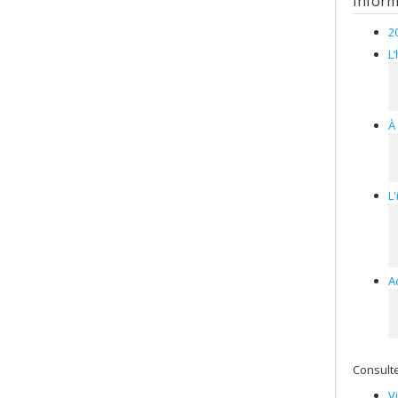
Inform
2
L
À
L
A
Consulte
V