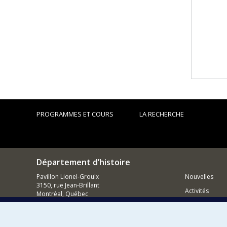
PROGRAMMES ET COURS
LA RECHERCHE
Département d’histoire
Pavillon Lionel-Groulx
Nouvelles
3150, rue Jean-Brillant
Activités
Montréal, Québec
H3T 1N8
Comment so
514 343-6234