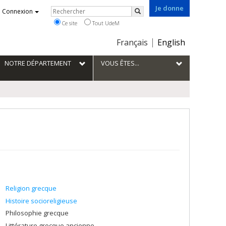
Je donne
Rechercher
Connexion
Rechercher
Ce site
Tout UdeM
Choix
Français
English
de
la
NOTRE DÉPARTEMENT
VOUS ÊTES...
langue
Religion grecque
Histoire socioreligieuse
Philosophie grecque
Littérature grecque ancienne