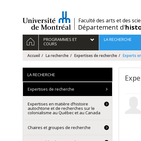
Passer
au
contenu
/
Faculté des arts et des sci
Département d'
hist
Navigation
ACCUEIL
PROGRAMMES ET
LA RECHERCHE
principale
COURS
Accueil
La recherche
Expertises de recherche
Experts en
LA RECHERCHE
Expe
Expertises de recherche
Expertises en matière d’histoire
autochtone et de recherches sur le
colonialisme au Québec et au Canada
Chaires et groupes de recherche