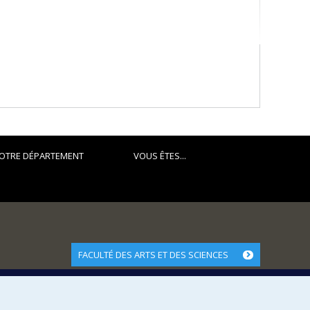
euse grecque
e de Parménide.
e la Grèce ancienne.
mogoniques : logique mythique, logique « rationnelle »
OTRE DÉPARTEMENT
VOUS ÊTES...
FACULTÉ DES ARTS ET DES SCIENCES
Nos départements et écoles
Nos centres d'études