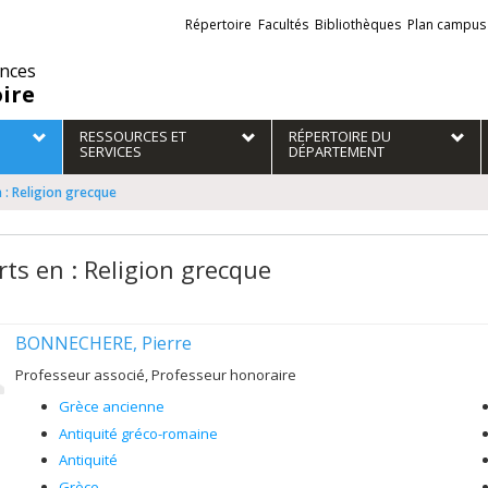
Liens
Répertoire
Facultés
Bibliothèques
Plan campus
externes
ences
oire
RESSOURCES ET
RÉPERTOIRE DU
SERVICES
DÉPARTEMENT
 : Religion grecque
rts en : Religion grecque
BONNECHERE, Pierre
Professeur associé, Professeur honoraire
Grèce ancienne
Antiquité gréco-romaine
Antiquité
Grèce