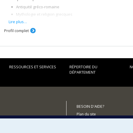
Antiquité gréco-romaine
Mythologie et religion grecques
Représentations de l'espace et du temps dans la pensée religi
Lire plus…
Présocratiques
Profil complet
Projets en cours
Thèmes et motifs de l'imagerie mythico-poétique dans le Proèm
Espaces sensibles et temps névralgiques dans les lois sacrées d
La relation dialectique entre μῦθος et λόγος dans les mythes cos
RESSOURCES ET SERVICES
RÉPERTOIRE DU
N
dans la pensée grecque archaïque.
DÉPARTEMENT
BESOIN D'AIDE?
Plan du site
utenir le Département?
Signaler une erreur
Accessibilité