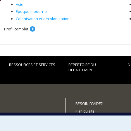
Asie
Époque moderne
Colonisation et décolonisation
Profil complet
RESSOURCES ET SERVICES
RÉPERTOIRE DU
N
DÉPARTEMENT
BESOIN D'AIDE?
Plan du site
utenir le Département?
Signaler une erreur
Accessibilité