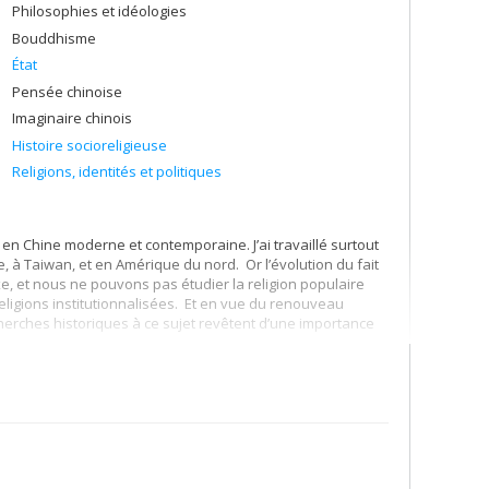
Philosophies et idéologies
Bouddhisme
État
Pensée chinoise
Imaginaire chinois
Histoire socioreligieuse
Religions, identités et politiques
n en Chine moderne et contemporaine. J’ai travaillé surtout
e, à Taiwan, et en Amérique du nord. Or l’évolution du fait
e, et nous ne pouvons pas étudier la religion populaire
religions institutionnalisées. Et en vue du renouveau
cherches historiques à ce sujet revêtent d’une importance
ogramme de recherche qui porte sur la vie intellectuelle
e la liberté d’expression grandissante dont jouissent des
derne et chinoise, et le besoin criant de la part des
logique. Ce programme est dès maintenant financé par une