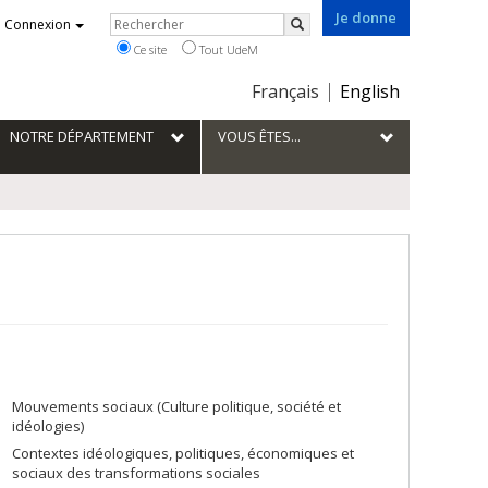
Je donne
Rechercher
Connexion
Rechercher
Ce site
Tout UdeM
Choix
Français
English
de
la
NOTRE DÉPARTEMENT
VOUS ÊTES...
langue
Mouvements sociaux (Culture politique, société et
idéologies)
Contextes idéologiques, politiques, économiques et
sociaux des transformations sociales