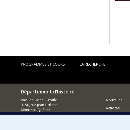
PROGRAMMES ET COURS
LA RECHERCHE
Département d’histoire
Pavillon Lionel-Groulx
Nouvelles
3150, rue Jean-Brillant
Activités
Montréal, Québec
H3T 1N8
Comment so
514 343-6234