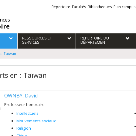
Liens
Répertoire
Facultés
Bibliothèques
Plan campus
externes
ences
oire
RESSOURCES ET
RÉPERTOIRE DU
SERVICES
DÉPARTEMENT
n : Taïwan
rts en : Taïwan
OWNBY, David
Professeur honoraire
Intellectuels
Mouvements sociaux
Religion
Chine