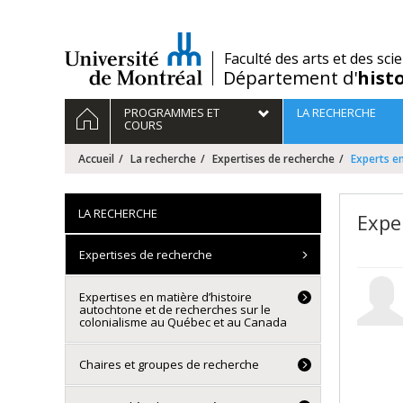
Passer
au
contenu
/
Faculté des arts et des sci
Département d'
hist
Navigation
ACCUEIL
PROGRAMMES ET
LA RECHERCHE
principale
COURS
Accueil
La recherche
Expertises de recherche
Experts e
LA RECHERCHE
Expe
Expertises de recherche
Expertises en matière d’histoire
autochtone et de recherches sur le
colonialisme au Québec et au Canada
Chaires et groupes de recherche