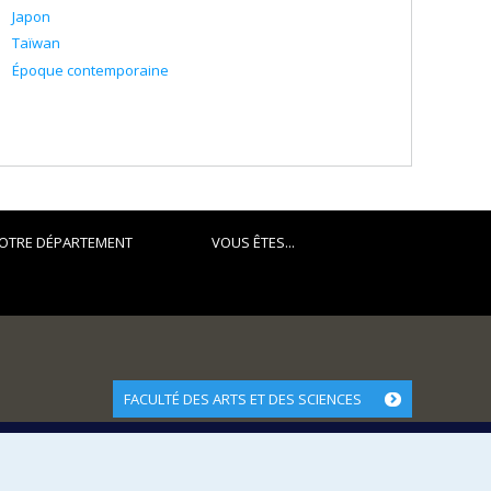
Japon
Taïwan
Époque contemporaine
OTRE DÉPARTEMENT
VOUS ÊTES...
FACULTÉ DES ARTS ET DES SCIENCES
Nos départements et écoles
Nos centres d'études