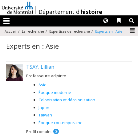
Passer
au
/
Département d'
histoire
contenu
Langues
Liens 
R
Menu
N
Accueil
La recherche
Expertises de recherche
Experts en : Asie
Experts en : Asie
TSAY, Lillian
Professeure adjointe
Asie
Époque moderne
Colonisation et décolonisation
Japon
Taïwan
Époque contemporaine
Profil complet