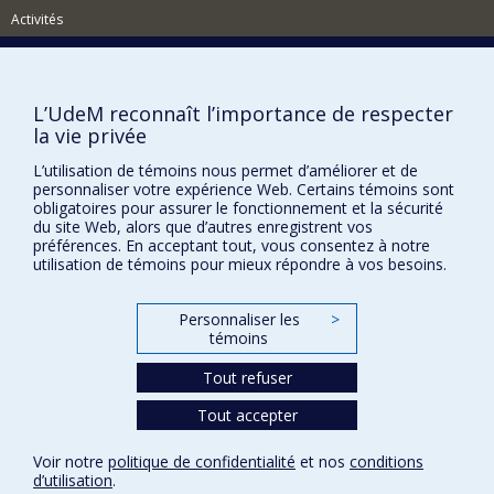
Activités
Comment soutenir le Département?
BESOIN D'AIDE?
L’UdeM reconnaît l’importance de respecter
Plan du site
la vie privée
Signaler une erreur
L’utilisation de témoins nous permet d’améliorer et de
personnaliser votre expérience Web. Certains témoins sont
Accessibilité
obligatoires pour assurer le fonctionnement et la sécurité
du site Web, alors que d’autres enregistrent vos
FACULTÉ DES ARTS ET DES SCIENCES
préférences. En acceptant tout, vous consentez à notre
utilisation de témoins pour mieux répondre à vos besoins.
Nos départements et écoles
Nos centres d'études
Personnaliser les
>
Nos programmes et cours
témoins
Tout refuser
Confidentialité
Tout accepter
Conditions d’utilisation
Paramètres des témoins
Voir notre
politique de confidentialité
et nos
conditions
Université de
d’utilisation
.
Montréal