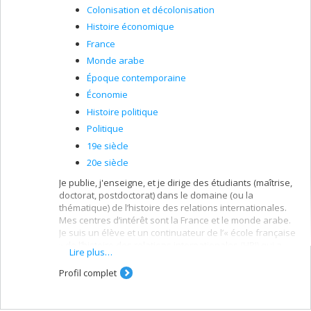
Colonisation et décolonisation
Histoire économique
France
Monde arabe
Époque contemporaine
Économie
Histoire politique
Politique
19e siècle
20e siècle
Je publie, j'enseigne, et je dirige des étudiants (maîtrise,
doctorat, postdoctorat) dans le domaine (ou la
thématique) de l’histoire des relations internationales.
Mes centres d’intérêt sont la France et le monde arabe.
Je suis un élève et un continuateur de l’« école française
» de l’histoire des relations internationales (HRI) qui a
Lire plus…
rénové l’étude du phénomène international par la prise
en compte et l’intégration des « forces profondes »
Profil complet
(économiques, sociales, institutionnelles, culturelles,
etc.) dans l’analyse. Cette approche a généré une riche
historiographie dont l’originalité a transformé et vivifié le