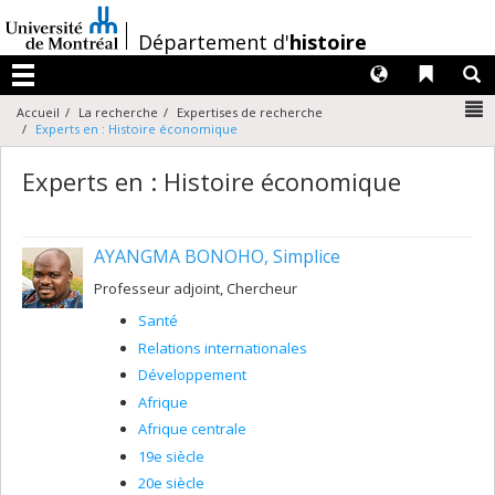
Passer
au
/
Département d'
histoire
contenu
Langues
Liens 
R
Menu
N
Accueil
La recherche
Expertises de recherche
Experts en : Histoire économique
Experts en : Histoire économique
AYANGMA BONOHO, Simplice
Professeur adjoint, Chercheur
Santé
Relations internationales
Développement
Afrique
Afrique centrale
19e siècle
20e siècle