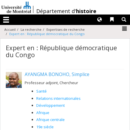
Passer
au
/
Département d'
histoire
contenu
Langues
Liens 
R
Menu
N
Accueil
La recherche
Expertises de recherche
Expert en : République démocratique du Congo
Expert en : République démocratique
du Congo
AYANGMA BONOHO, Simplice
Professeur adjoint, Chercheur
Santé
Relations internationales
Développement
Afrique
Afrique centrale
19e siècle