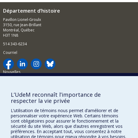
Département d’histoire
Pavillon Lionel-Groulx
3150, rue Jean-Brillant
Montréal, Québec
H3T 1N8
514 343-6234
Courriel
Nouvelles
Activités
Comment soutenir le Département?
L’UdeM reconnaît l’importance de
respecter la vie privée
BESOIN D'AIDE?
L’utilisation de témoins nous permet d’améliorer et de
Plan du site
personnaliser votre expérience Web. Certains témoins
Signaler une erreur
sont obligatoires pour assurer le fonctionnement et la
sécurité du site Web, alors que d’autres enregistrent vos
Accessibilité
préférences. En acceptant tout, vous consentez à notre
utilisation de témoins pour mieux répondre à vos besoins.