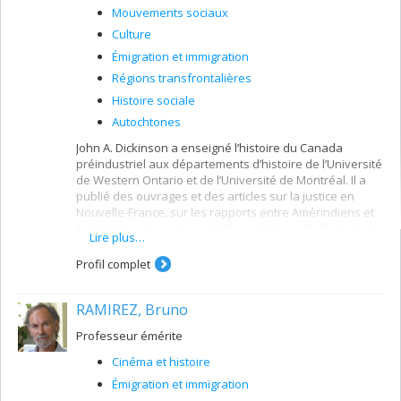
Mouvements sociaux
Culture
Émigration et immigration
Régions transfrontalières
Histoire sociale
Autochtones
John A. Dickinson a enseigné l’histoire du Canada
préindustriel aux départements d’histoire de l’Université
de Western Ontario et de l’Université de Montréal. Il a
publié des ouvrages et des articles sur la justice en
Nouvelle-France, sur les rapports entre Amérindiens et
Européens, et sur les sociétés rurales au Québec et en
Lire plus…
Normandie aux XVIIe et XVIIIe siècles.
Profil complet
RAMIREZ, Bruno
Professeur émérite
Cinéma et histoire
Émigration et immigration