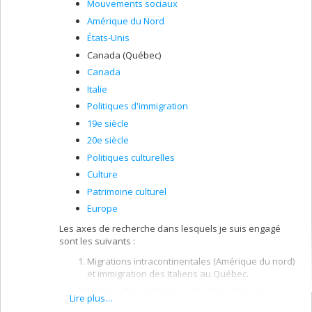
Mouvements sociaux
Amérique du Nord
États-Unis
Canada (Québec)
Canada
Italie
Politiques d'immigration
19e siècle
20e siècle
Politiques culturelles
Culture
Patrimoine culturel
Europe
Les axes de recherche dans lesquels je suis engagé
sont les suivants :
Migrations intracontinentales (Amérique du nord)
et immigration des Italiens au Québec.
Histoire des politiques culturelles dans une
Lire plus…
perspective comparée (États-