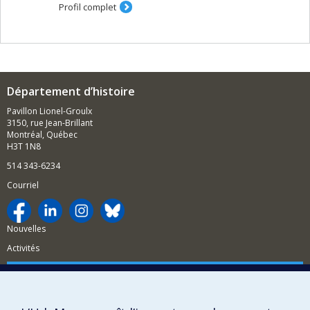
Unis/Canada/Europe).
Profil complet
Histoire de concepts clés et de leurs utilisation
dans les sciences sociales et dans les politiques
gouvernementales (assimilation; intégration;
incorporation; multiculturalisme; inter-
culturalisme; transculturalisme; diversité).
Narrations filmiques du passé (documentaire et
Département d’histoire
fiction).
Pavillon Lionel-Groulx
3150, rue Jean-Brillant
Montréal, Québec
H3T 1N8
514 343-6234
Courriel
Nouvelles
Activités
Comment soutenir le Département?
BESOIN D'AIDE?