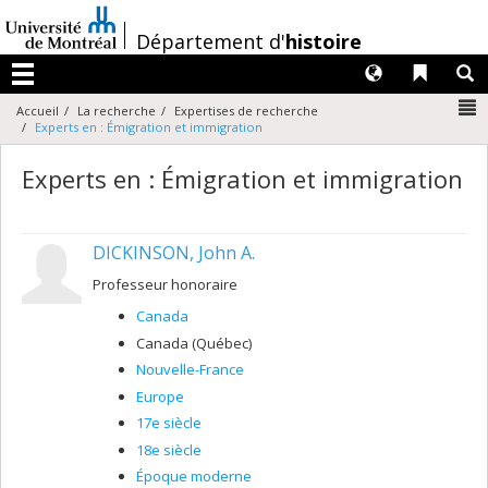
Passer
au
/
Département d'
histoire
contenu
Langues
Liens 
R
Menu
N
Accueil
La recherche
Expertises de recherche
Experts en : Émigration et immigration
Experts en : Émigration et immigration
DICKINSON, John A.
Professeur honoraire
Canada
Canada (Québec)
Nouvelle-France
Europe
17e siècle
18e siècle
Époque moderne