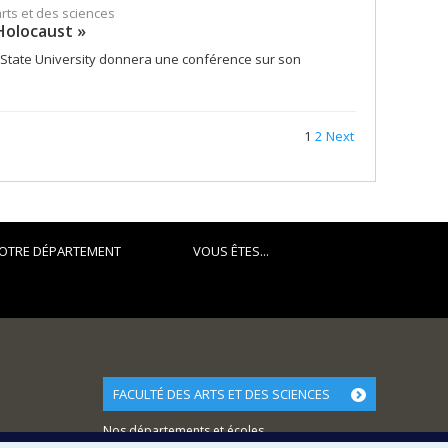
arts et des sciences
Holocaust »
e State University donnera une conférence sur son
1
2
Next
OTRE DÉPARTEMENT
VOUS ÊTES...
FACULTÉ DES ARTS ET DES SCIENCES
Nos départements et écoles