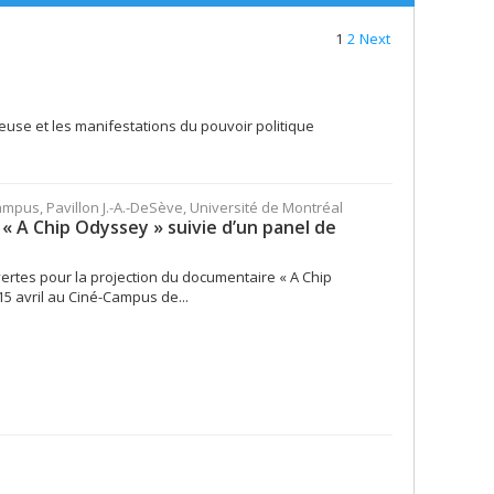
1
2
Next
gieuse et les manifestations du pouvoir politique
ampus, Pavillon J.-A.-DeSève, Université de Montréal
« A Chip Odyssey » suivie d’un panel de
ertes pour la projection du documentaire « A Chip
15 avril au Ciné-Campus de...