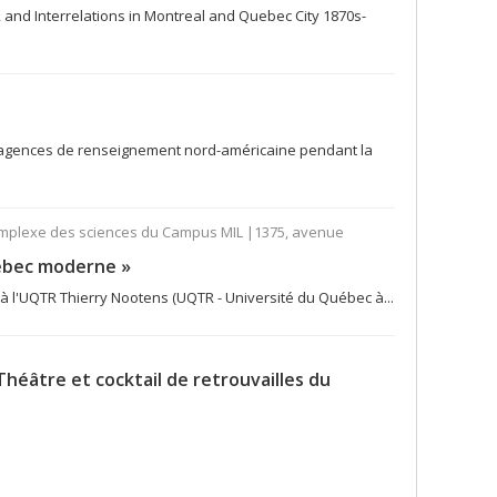
e, and Interrelations in Montreal and Quebec City 1870s-
es agences de renseignement nord-américaine pendant la
Complexe des sciences du Campus MIL |1375, avenue
uébec moderne »
 à l'UQTR Thierry Nootens (UQTR - Université du Québec à...
Théâtre et cocktail de retrouvailles du