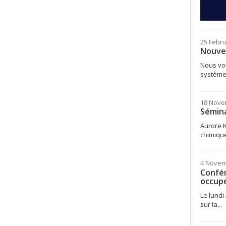
25 Febru
Nouvel
Nous vou
systèmes
18 Nove
Sémina
Aurore K
chimique
4 Novem
Confér
occup
Le lundi
sur la...