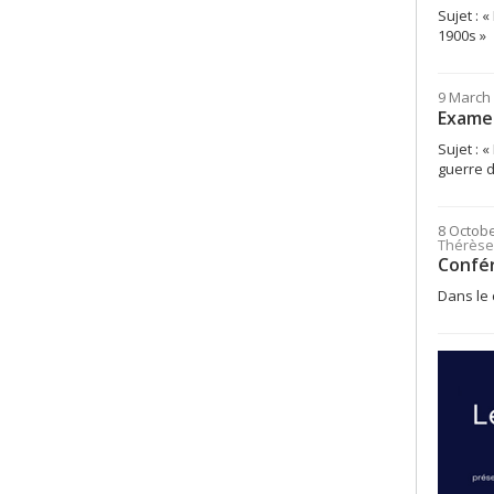
Sujet : 
1900s »
9 March 
Examen
Sujet : 
guerre d
8 Octob
Thérèse
Confér
Dans le 