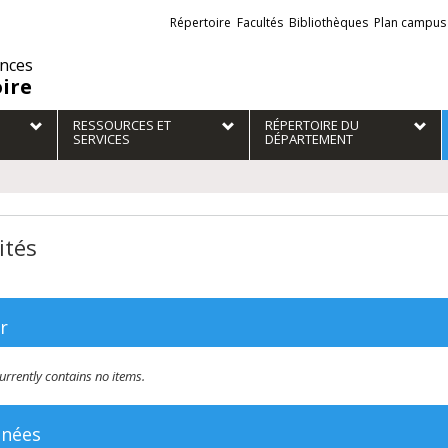
Liens
Répertoire
Facultés
Bibliothèques
Plan campus
externes
ences
oire
RESSOURCES ET
RÉPERTOIRE DU
SERVICES
DÉPARTEMENT
ités
r
 currently contains no items.
inées