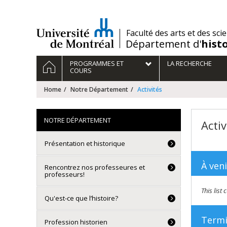
Passer
au
contenu
/
Faculté des arts et des sci
Département d'
hist
Navigation
HOME
PROGRAMMES ET
LA RECHERCHE
principale
COURS
Home
Notre Département
Activités
NOTRE DÉPARTEMENT
Activ
Présentation et historique
À veni
Rencontrez nos professeures et
professeurs!
This list
Qu'est-ce que l’histoire?
Term
Profession historien