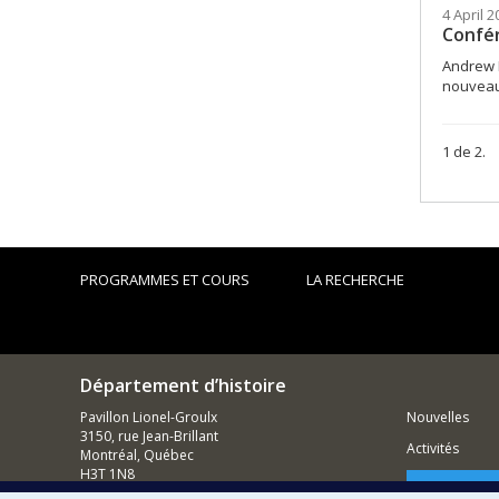
4 April 
Confér
Andrew P
nouveau 
1 de 2.
PROGRAMMES ET COURS
LA RECHERCHE
Département d’histoire
Pavillon Lionel-Groulx
Nouvelles
3150, rue Jean-Brillant
Activités
Montréal, Québec
H3T 1N8
Comment so