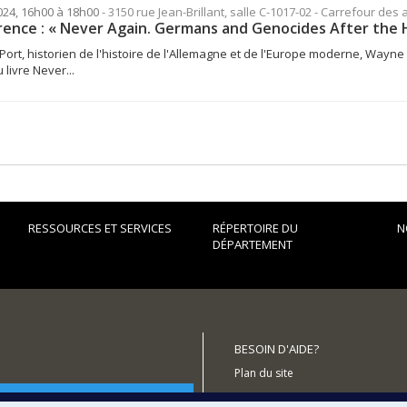
2024, 16h00 à 18h00
- 3150 rue Jean-Brillant, salle C-1017-02 - Carrefour des 
ence : « Never Again. Germans and Genocides After the 
ort, historien de l'histoire de l'Allemagne et de l'Europe moderne, Wayn
livre Never...
RESSOURCES ET SERVICES
RÉPERTOIRE DU
N
DÉPARTEMENT
BESOIN D'AIDE?
Plan du site
utenir le Département?
Signaler une erreur