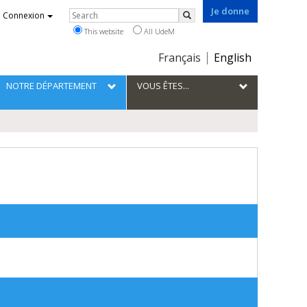
Je donne
Rechercher
Connexion
Search
This website
All UdeM
Choix
Français
English
de
la
NOTRE DÉPARTEMENT
VOUS ÊTES...
langue