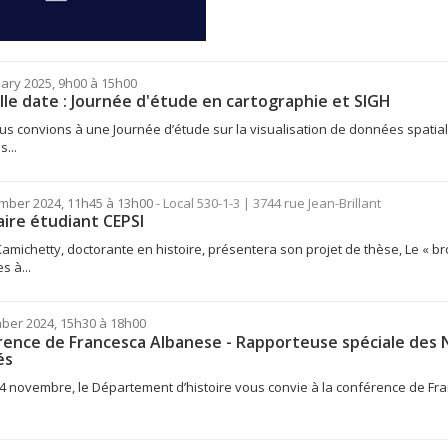
ary 2025, 9h00 à 15h00
le date : Journée d'étude en cartographie et SIGH
s convions à une Journée d’étude sur la visualisation de données spatiale
...
mber 2024, 11h45 à 13h00
- Local 530-1-3 | 3744 rue Jean-Brillant
ire étudiant CEPSI
amichetty, doctorante en histoire, présentera son projet de thèse, Le « bro
s à...
ber 2024, 15h30 à 18h00
ence de Francesca Albanese - Rapporteuse spéciale des Na
és
 4 novembre, le Département d’histoire vous convie à la conférence de F