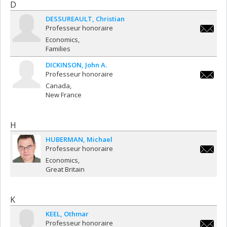
D
DESSUREAULT
Christian
Professeur honoraire
christia
Economics
Families
DICKINSON
John A.
Professeur honoraire
john.a.d
Canada
New France
H
HUBERMAN
Michael
Professeur honoraire
michael
Economics
Great Britain
K
KEEL
Othmar
Professeur honoraire