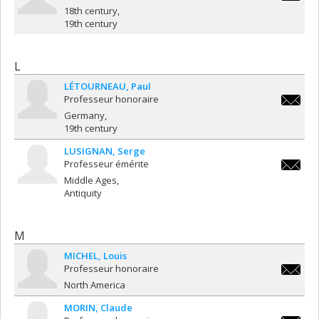
othmar.
18th century
19th century
L
LÉTOURNEAU
Paul
Professeur honoraire
paul.le
Germany
19th century
LUSIGNAN
Serge
Professeur émérite
serge.l
Middle Ages
Antiquity
M
MICHEL
Louis
Professeur honoraire
louis.mi
North America
MORIN
Claude