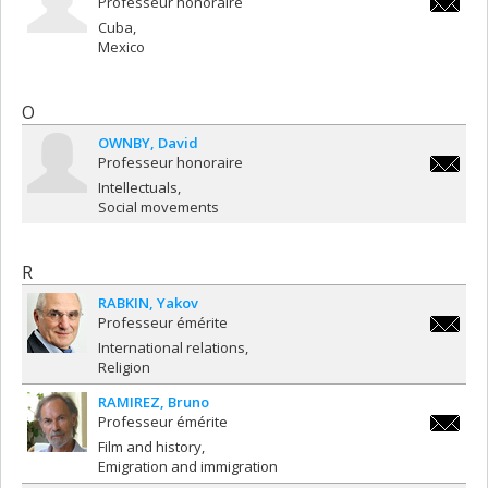
Professeur honoraire
claude.
Cuba
Mexico
O
OWNBY
David
Professeur honoraire
david.o
Intellectuals
Social movements
R
RABKIN
Yakov
Professeur émérite
yakov.r
International relations
Religion
RAMIREZ
Bruno
Professeur émérite
bruno.r
Film and history
Emigration and immigration