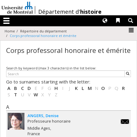
Passer
au
/
Département d'
histoire
contenu
Langues
Liens 
R
Menu
N
Home
Répertoire du département
Corps professoral honoraire et émérite
Corps professoral honoraire et émérite
Search by keyword (max 3 characters) in the list below:
Go to surnames starting with the letter:
A
B
C
D
E
F
G
H
I
J
K
L
M
N
O
P
Q
R
S
T
U
V
W
X
Y
Z
A
ANGERS
Denise
Professeure honoraire
denise.
Middle Ages
France