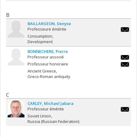
B
BAILLARGEON
Denyse
Professeure émérite
denyse.
Consumption
Development
BONNECHERE
Pierre
Professeur associé
pierre.
Professeur honoraire
pierre.
Ancient Greece
Greco-Roman antiquity
C
CARLEY
Michael Jabara
Professeur émérite
michael.
Soviet Union
Russia (Russian Federation)