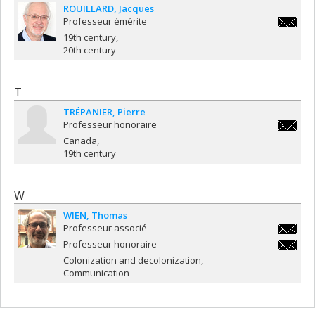
ROUILLARD
Jacques
Professeur émérite
jacques.
19th century
20th century
T
TRÉPANIER
Pierre
Professeur honoraire
pierre.t
Canada
19th century
W
WIEN
Thomas
Professeur associé
thomas.
Professeur honoraire
thomas.
Colonization and decolonization
Communication