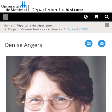
Passer
au
/
Département d'
histoire
contenu
Langues
Liens 
R
Menu
N
Home
Répertoire du département
Corps professoral honoraire et émérite
Denise ANGERS
Vcard
Imp
Denise Angers