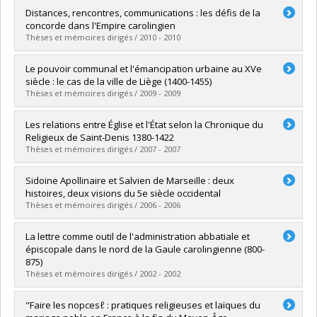
Graduate :
Brabant, Annick
Distances, rencontres, communications : les défis de la
Cycle :
Doctoral
concorde dans l'Empire carolingien
Grade :
Ph. D.
Thèses et mémoires dirigés / 2010 - 2010
Lien vers le document dans Papyrus
Graduate :
Gravel, Martin
Le pouvoir communal et l'émancipation urbaine au XVe
Cycle :
Doctoral
siècle : le cas de la ville de Liège (1400-1455)
Grade :
Ph. D.
Thèses et mémoires dirigés / 2009 - 2009
Lien vers le document dans Papyrus
Graduate :
Dufault, Roseline
Les relations entre Église et l'État selon la Chronique du
Cycle :
Master's
Religieux de Saint-Denis 1380-1422
Grade :
M.A.
Thèses et mémoires dirigés / 2007 - 2007
Lien vers le document dans Papyrus
Graduate :
Brabant, Annick
Sidoine Apollinaire et Salvien de Marseille : deux
Cycle :
Master's
histoires, deux visions du 5e siècle occidental
Grade :
M.A.
Thèses et mémoires dirigés / 2006 - 2006
Lien vers le document dans Papyrus
Graduate :
Julien, François
La lettre comme outil de l'administration abbatiale et
Cycle :
Master's
épiscopale dans le nord de la Gaule carolingienne (800-
Grade :
M. Sc.
875)
Lien vers le document dans Papyrus
Thèses et mémoires dirigés / 2002 - 2002
Graduate :
Gravel, Martin
"Faire les nopcesℓ : pratiques religieuses et laïques du
Cycle :
Master's