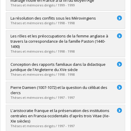
mariage noble en France à la fin du Moyen-Âge
Grade :
M.A.
Thèses et mémoires dirigés / 1999 - 1999
Lien vers le document dans Papyrus
Graduate :
Ribordy, Geneviève
La résolution des conflits sous les Mérovingiens
Cycle :
Doctoral
Thèses et mémoires dirigés / 1998 - 1998
Grade :
Ph. D.
Lien vers le document dans Papyrus
Graduate :
Picard, Anne-Marie
Les rôles et les préoccupations de la femme anglaise à
Cycle :
Master's
travers la correspondance de la famille Paston (1440-
Grade :
M.A.
1490)
Lien vers le document dans Papyrus
Thèses et mémoires dirigés / 1998 - 1998
Graduate :
Rousseau, Marie-Hélène
Conception des rapports familiaux dans la didactique
Cycle :
Master's
juridique de l'Angleterre du XVe siècle
Grade :
M.A.
Thèses et mémoires dirigés / 1998 - 1998
Lien vers le document dans Papyrus
Graduate :
Grenon, Sonia
Pierre Damien (1007-1072) et la question du célibat des
Cycle :
Master's
clercs
Grade :
M.A.
Thèses et mémoires dirigés / 1997 - 1997
Lien vers le document dans Papyrus
Graduate :
Garrido Bermüdez, Juan Pablo
L'aristocratie franque et la préservation des institutions
Cycle :
Master's
centrales en Francia occidentalis d'après trois Vitae (Xe-
Grade :
M.A.
XIe siècles)
Lien vers le document dans Papyrus
Thèses et mémoires dirigés / 1997 - 1997