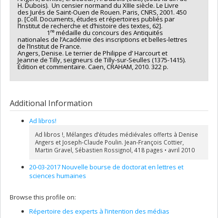
H. Dubois). Un censier normand du XIIIe siècle. Le Livre
des Jurés de Saint-Ouen de Rouen. Paris, CNRS, 2001. 450
p. [Coll. Documents, études et répertoires publiés par
l’Institut de recherche et d’histoire des textes, 62].
re
1
médaille du concours des Antiquités
nationales de l’Académie des inscriptions et belles-lettres
de l’Institut de France.
Angers, Denise. Le terrier de Philippe d’ Harcourt et
Jeanne de Tilly, seigneurs de Tilly-sur-Seulles (1375-1415).
Édition et commentaire. Caen, CRAHAM, 2010. 322 p.
Additional Information
Ad libros!
Ad libros !, Mélanges d’études médiévales offerts à Denise
Angers et Joseph-Claude Poulin. Jean-François Cottier,
Martin Gravel, Sébastien Rossignol, 418 pages • avril 2010
20-03-2017 Nouvelle bourse de doctorat en lettres et
sciences humaines
Browse this profile on:
Répertoire des experts à l’intention des médias