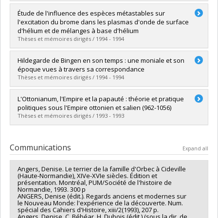
Graduate :
Michaud, Steeve Charles
Étude de l'influence des espèces métastables sur
Cycle :
Master's
l'excitation du brome dans les plasmas d'onde de surface
Grade :
M.A.
d'hélium et de mélanges à base d'hélium
Lien vers le document dans Papyrus
Thèses et mémoires dirigés / 1994 - 1994
Graduate :
Michaud, Steve
Hildegarde de Bingen en son temps : une moniale et son
Cycle :
Master's
époque vues à travers sa correspondance
Grade :
M. Sc.
Thèses et mémoires dirigés / 1994 - 1994
Lien vers le document dans Papyrus
Graduate :
Roussel, Gisèle
L'Ottonianum, l'Empire et la papauté : théorie et pratique
Cycle :
Master's
politiques sous l'Empire ottonien et salien (962-1056)
Grade :
M.A.
Thèses et mémoires dirigés / 1993 - 1993
Lien vers le document dans Papyrus
Graduate :
Charest, Rémy
Cycle :
Master's
Communications
Expand all
Grade :
M.A.
Lien vers le document dans Papyrus
Angers, Denise. Le terrier de la famille d'Orbec à Cideville
(Haute-Normandie), XIVe-XVIe siècles. Édition et
présentation. Montréal, PUM/Société de l'histoire de
Normandie, 1993. 300 p
ANGERS, Denise (édit.). Regards anciens et modernes sur
le Nouveau Monde: l'expérience de la découverte. Num.
spécial des Cahiers d'Histoire, xiii/2(1993), 207 p.
Angers, Denise, C. Bébéar, H. Dubois (édit.) (sous la dir. de