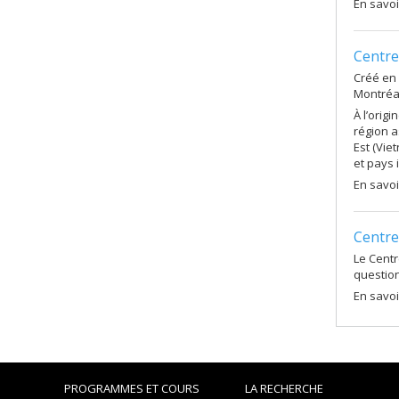
En savoi
Centre
Créé en 
Montréa
À l’orig
région a
Est (Vie
et pays 
En savoi
Centre
Le Centr
question
En savoi
PROGRAMMES ET COURS
LA RECHERCHE