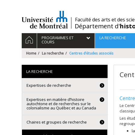
Passer
au
contenu
/
Faculté des arts et des sci
Département d'
hist
Navigation
HOME
PROGRAMMES ET
LA RECHERCHE
principale
COURS
Home
La recherche
Centres d’études associés
LA RECHERCHE
Cent
Expertises de recherche
Centre
Expertises en matière d’histoire
autochtone et de recherches sur le
Le Centr
colonialisme au Québec et au Canada
classiqu
Les étud
Chaires et groupes de recherche
regroupe
l