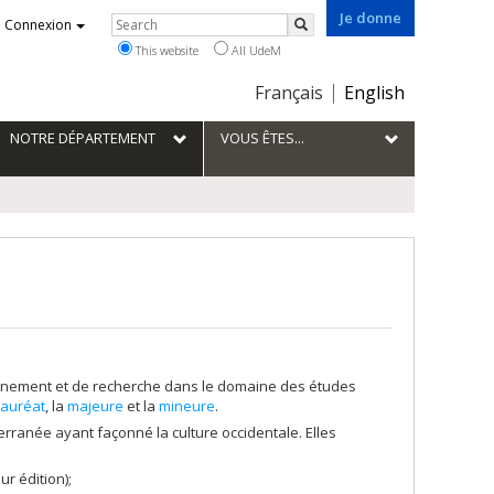
Je donne
Rechercher
Connexion
Search
This website
All UdeM
Choix
Français
English
de
la
NOTRE DÉPARTEMENT
VOUS ÊTES...
langue
ignement et de recherche dans le domaine des études
lauréat
, la
majeure
et la
mineure
.
terranée ayant façonné la culture occidentale. Elles
ur édition);