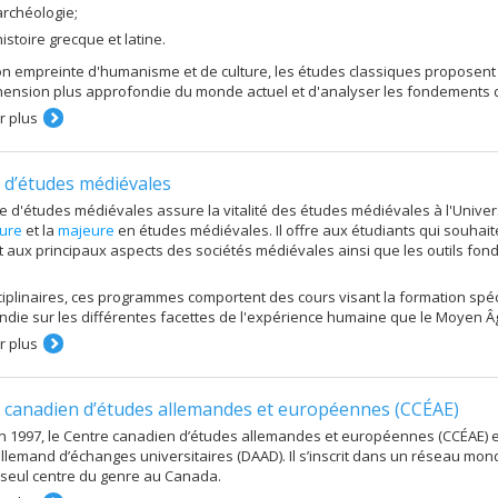
'archéologie;
'histoire grecque et latine.
n empreinte d'humanisme et de culture, les études classiques proposent 
nsion plus approfondie du monde actuel et d'analyser les fondements de
r plus
 d’études médiévales
e d'études médiévales assure la vitalité des études médiévales à l'Unive
ure
et la
majeure
en études médiévales. Il offre aux étudiants qui souhai
 aux principaux aspects des sociétés médiévales ainsi que les outils fo
ciplinaires, ces programmes comportent des cours visant la formation spéc
die sur les différentes facettes de l'expérience humaine que le Moyen Â
r plus
 canadien d’études allemandes et européennes (CCÉAE)
 1997, le Centre canadien d’études allemandes et européennes (CCÉAE) est 
 allemand d’échanges universitaires (DAAD). Il s’inscrit dans un réseau m
e seul centre du genre au Canada.