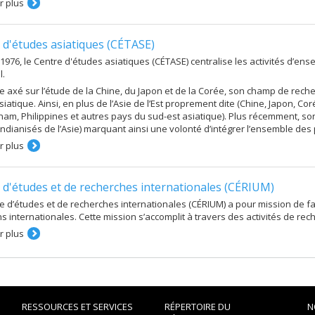
r plus
 d'études asiatiques (CÉTASE)
1976, le Centre d'études asiatiques (CÉTASE) centralise les activités d’ense
l.
ine axé sur l’étude de la Chine, du Japon et de la Corée, son champ de re
siatique. Ainsi, en plus de l’Asie de l’Est proprement dite (Chine, Japon, C
tnam, Philippines et autres pays du sud-est asiatique). Plus récemment, so
indianisés de l’Asie) marquant ainsi une volonté d’intégrer l’ensemble de
r plus
 d'études et de recherches internationales (CÉRIUM)
e d’études et de recherches internationales (CÉRIUM) a pour mission de 
s internationales. Cette mission s’accomplit à travers des activités de r
r plus
RESSOURCES ET SERVICES
RÉPERTOIRE DU
N