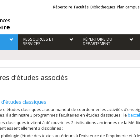
Liens
Répertoire
Facultés
Bibliothèques
Plan campus
externes
ences
oire
RESSOURCES ET
RÉPERTOIRE DU
SERVICES
DÉPARTEMENT
res d’études associés
 d'études classiques
e d'études classiques a pour mandat de coordonner les activités d'ense
es. Il administre 3 programmes facultaires en études classiques : le
bacca
es classiques invitent à découvrir les 2 civilisations anciennes de la Médi
nt essentiellement 3 disciplines :
a philologie (étude des textes antérieurs à l’existence de l’imprimerie et à le