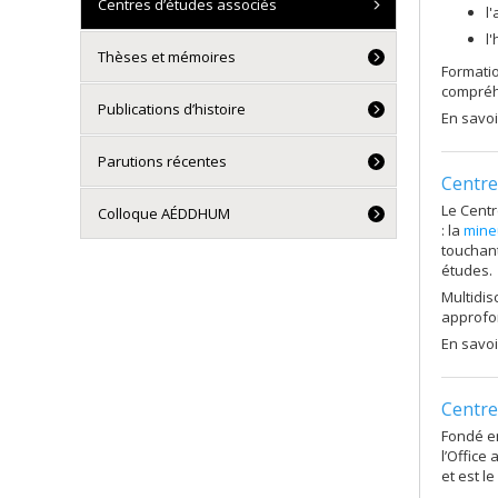
Centres d’études associés
l
l
Thèses et mémoires
Formatio
compréhe
Publications d’histoire
En savoi
Parutions récentes
Centre
Le Centr
Colloque AÉDDHUM
: la
mine
touchant
études.
Multidis
approfon
En savoi
Centre
Fondé en
l’Office
et est l