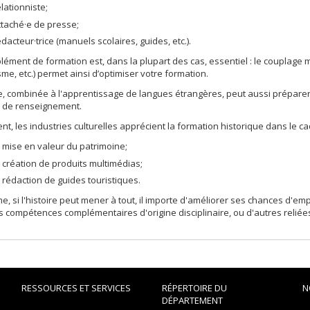
elationniste;
ttaché·e de presse;
édacteur·trice (manuels scolaires, guides, etc.).
ément de formation est, dans la plupart des cas, essentiel : le couplage
sme, etc.) permet ainsi d’optimiser votre formation.
re, combinée à l'apprentissage de langues étrangères, peut aussi préparer
s de renseignement.
nt, les industries culturelles apprécient la formation historique dans le ca
a mise en valeur du patrimoine;
a création de produits multimédias;
a rédaction de guides touristiques.
, si l'histoire peut mener à tout, il importe d'améliorer ses chances d'e
s compétences complémentaires d'origine disciplinaire, ou d'autres reliée
RESSOURCES ET SERVICES
RÉPERTOIRE DU
N
DÉPARTEMENT