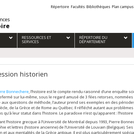
Liens
Répertoire
Facultés
Bibliothèques
Plan campus
externes
ences
oire
RESSOURCES ET
RÉPERTOIRE DU
SERVICES
DÉPARTEMENT
ession historien
erre Bonnechere
, l’histoire est le compte rendu raisonné d’une enquête s
efermé sur lui-même, sous le regard amusé de 3 fées retorses, nommées Vé
 aux questions de méthode, l’auteur prend ses exemples en des périodes et
ècle, de la Grèce et de Rome au Québec. Il réfléchit autant aux problèmes
ns qu’à leur statut dans l’histoire. Le paradoxe n’est qu’apparent : l’histoir
nt l’histoire grecque à l’Université de Montréal depuis 1993, Pierre Bonnec
hie et lettres (histoire ancienne) de l’Université de Louvain (Belgique). Se
ion et aux mentalités de la Grèce antique. Il est plus particulièrement spéci