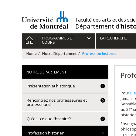
Passer
au
contenu
/
Faculté des arts et des sci
Département d'
hist
Navigation
HOME
PROGRAMMES ET
LA RECHERCHE
principale
COURS
Home
Notre Département
Profession historien
NOTRE DÉPARTEMENT
Prof
Présentation et historique
Pour
Pi
jamais r
Rencontrez nos professeures et
Sensible
professeurs!
e
au 21
si
historie
Qu'est-ce que l’histoire?
Enseigna
philosop
Profession historien
la relig