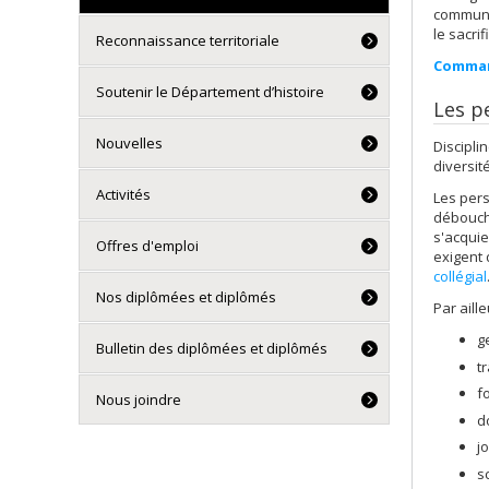
communic
le sacri
Reconnaissance territoriale
Command
Soutenir le Département d’histoire
Les p
Nouvelles
Discipli
diversit
Activités
Les pers
débouché
s'acquie
Offres d'emploi
exigent 
collégial
Nos diplômées et diplômés
Par aill
g
Bulletin des diplômées et diplômés
t
f
Nous joindre
d
j
sc