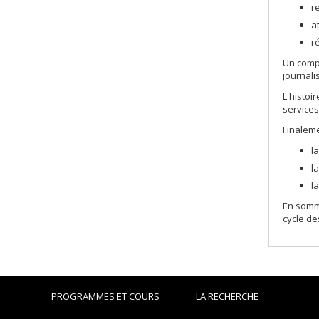
r
a
r
Un compl
journali
L'histoi
service
Finaleme
l
l
l
En somme
cycle de
PROGRAMMES ET COURS
LA RECHERCHE