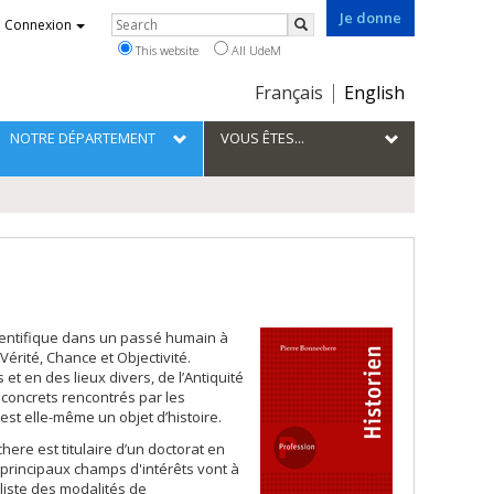
Je donne
Rechercher
Connexion
Search
This website
All UdeM
Choix
Français
English
de
la
NOTRE DÉPARTEMENT
VOUS ÊTES...
langue
cientifique dans un passé humain à
rité, Chance et Objectivité.
 en des lieux divers, de l’Antiquité
 concrets rencontrés par les
e est elle-même un objet d’histoire.
here est titulaire d’un doctorat en
s principaux champs d'intérêts vont à
aliste des modalités de