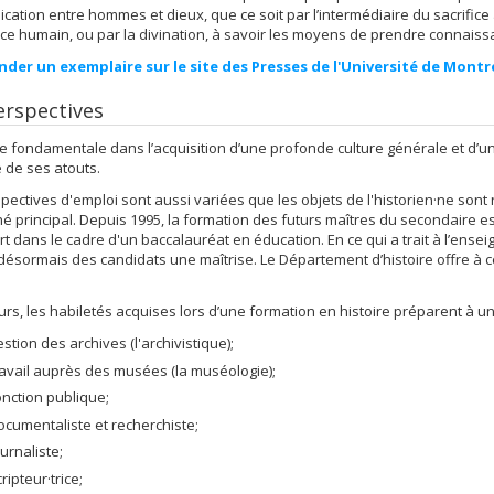
ation entre hommes et dieux, que ce soit par l’intermédiaire du sacrifice 
fice humain, ou par la divination, à savoir les moyens de prendre connaiss
er un exemplaire sur le site des Presses de l'Université de Montr
erspectives
ne fondamentale dans l’acquisition d’une profonde culture générale et d’une
é de ses atouts.
pectives d'emploi sont aussi variées que les objets de l'historien·ne s
 principal. Depuis 1995, la formation des futurs maîtres du secondaire est
rt dans le cadre d'un baccalauréat en éducation. En ce qui a trait à l’ense
désormais des candidats une maîtrise. Le Département d’histoire offre à ce
.
eurs, les habiletés acquises lors d’une formation en histoire préparent à un
estion des archives (l'archivistique);
ravail auprès des musées (la muséologie);
onction publique;
ocumentaliste et recherchiste;
ournaliste;
ripteur·trice;