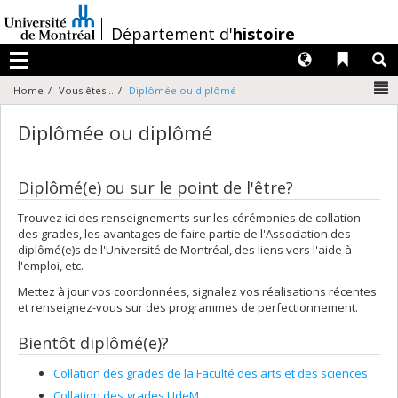
Passer
au
/
Département d'
histoire
contenu
Langues
Liens 
R
Menu
N
Home
Vous êtes...
Diplômée ou diplômé
Diplômée ou diplômé
Diplômé(e) ou sur le point de l'être?
Trouvez ici des renseignements sur les cérémonies de collation
des grades, les avantages de faire partie de l'Association des
diplômé(e)s de l'Université de Montréal, des liens vers l'aide à
l'emploi, etc.
Mettez à jour vos coordonnées, signalez vos réalisations récentes
et renseignez-vous sur des programmes de perfectionnement.
Bientôt diplômé(e)?
Collation des grades de la Faculté des arts et des sciences
Collation des grades UdeM