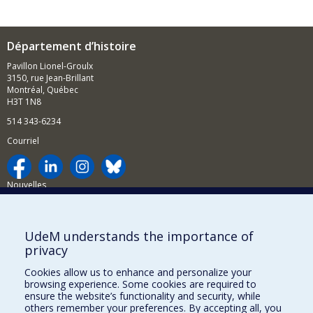
Département d’histoire
Pavillon Lionel-Groulx
3150, rue Jean-Brillant
Montréal, Québec
H3T 1N8
514 343-6234
Courriel
Nouvelles
Activités
Comment soutenir le Département?
UdeM understands the importance of
privacy
BESOIN D'AIDE?
Cookies allow us to enhance and personalize your
Plan du site
browsing experience. Some cookies are required to
Signaler une erreur
ensure the website’s functionality and security, while
others remember your preferences. By accepting all, you
Accessibilité