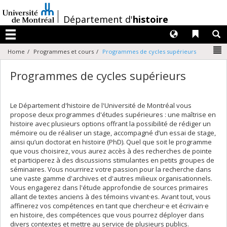
Passer
au
/
Département d'
histoire
contenu
Langues
Liens 
R
Menu
N
Home
Programmes et cours
Programmes de cycles supérieurs
Programmes de cycles supérieurs
Le Département d'histoire de l'Université de Montréal vous
propose deux programmes d'études supérieures : une maîtrise en
histoire avec plusieurs options offrant la possibilité de rédiger un
mémoire ou de réaliser un stage, accompagné d’un essai de stage,
ainsi qu’un doctorat en histoire (PhD). Quel que soit le programme
que vous choisirez, vous aurez accès à des recherches de pointe
et participerez à des discussions stimulantes en petits groupes de
séminaires. Vous nourrirez votre passion pour la recherche dans
une vaste gamme d'archives et d'autres milieux organisationnels.
Vous engagerez dans l'étude approfondie de sources primaires
allant de textes anciens à des témoins vivant·es. Avant tout, vous
affinerez vos compétences en tant que chercheur·e et écrivain·e
en histoire, des compétences que vous pourrez déployer dans
divers contextes et mettre au service de plusieurs publics.