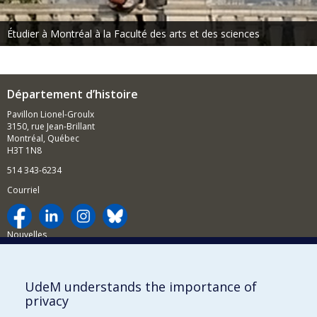
Étudier à Montréal à la Faculté des arts et des sciences
Département d’histoire
Pavillon Lionel-Groulx
3150, rue Jean-Brillant
Montréal, Québec
H3T 1N8
514 343-6234
Courriel
Nouvelles
Activités
Comment soutenir le Département?
UdeM understands the importance of
privacy
BESOIN D'AIDE?