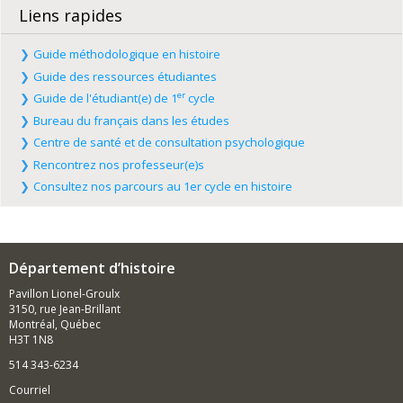
Liens rapides
Guide méthodologique en histoire
Guide des ressources étudiantes
er
Guide de l'étudiant(e) de 1
cycle
Bureau du français dans les études
Centre de santé et de consultation psychologique
Rencontrez nos professeur(e)s
Consultez nos parcours au 1er cycle en histoire
Département d’histoire
Pavillon Lionel-Groulx
3150, rue Jean-Brillant
Montréal, Québec
H3T 1N8
514 343-6234
Courriel