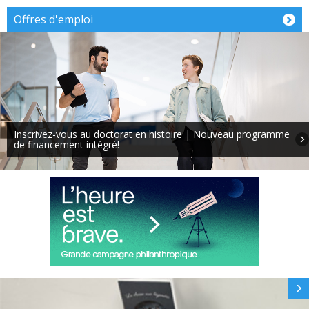
Offres d'emploi
Expertises 
recherches
us au doctorat en histoire | Nouveau programme
Canada
nt intégré!
Services de so