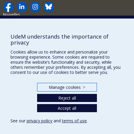
Nouvelles
Activités
Comment soutenir le Département?
UdeM understands the importance of
privacy
BESOIN D'AIDE?
Cookies allow us to enhance and personalize your
Plan du site
browsing experience. Some cookies are required to
Signaler une erreur
ensure the website’s functionality and security, while
others remember your preferences. By accepting all, you
Accessibilité
consent to our use of cookies to better serve you.
FACULTÉ DES ARTS ET DES SCIENCES
Manage cookies
>
Nos départements et écoles
Reject all
Nos centres d'études
Accept all
Nos programmes et cours
See our
privacy policy
and
terms of use
.
Privacy