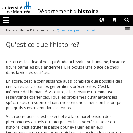
Passer
au
/
Département d'
histoire
contenu
Langues
Liens 
R
Menu
N
Home
Notre Département
Qu'est-ce que l’histoire?
Qu'est-ce que l’histoire?
De toutes les disciplines qui étudient l’évolution humaine, l’histoire
figure parmi les plus anciennes. Elle occupe une place de choix
dans la vie des sociétés.
L’histoire, c’est la connaissance aussi complète que possible des
itinéraires suivis par les générations précédentes. C’est la
mémoire de l’humanité. À ce titre, elle constitue un immense
réservoir d’expériences. Tous les problèmes qu'analysent les
spécialistes en sciences humaines ont une dimension historique
puisqu'ils s'inscrivent dans le temps.
Voilà pourquoi elle est essentielle à la compréhension des
phénomènes actuels qui interpellent les sociétés. Étudier en
histoire, c’est scruter le passé pour évaluer les enjeux
importants de notre temps et contribuer à dessiner les voies de