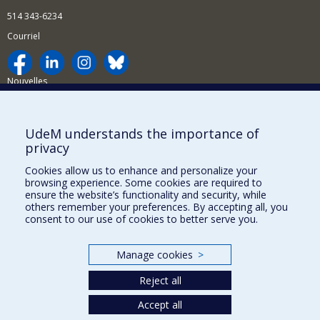
514 343-6234
Courriel
Nouvelles
Activités
Comment soutenir le Département?
UdeM understands the importance of
privacy
BESOIN D'AIDE?
Cookies allow us to enhance and personalize your
Plan du site
browsing experience. Some cookies are required to
Signaler une erreur
ensure the website’s functionality and security, while
others remember your preferences. By accepting all, you
Accessibilité
consent to our use of cookies to better serve you.
FACULTÉ DES ARTS ET DES SCIENCES
Manage cookies
>
Nos départements et écoles
Reject all
Nos centres d'études
Nos programmes et cours
Accept all