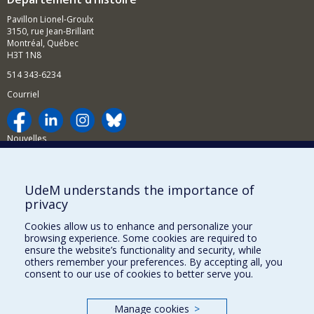
Pavillon Lionel-Groulx
3150, rue Jean-Brillant
Montréal, Québec
H3T 1N8
514 343-6234
Courriel
Nouvelles
Activités
Comment soutenir le Département?
UdeM understands the importance of
privacy
BESOIN D'AIDE?
Cookies allow us to enhance and personalize your
Plan du site
browsing experience. Some cookies are required to
Signaler une erreur
ensure the website’s functionality and security, while
others remember your preferences. By accepting all, you
Accessibilité
consent to our use of cookies to better serve you.
FACULTÉ DES ARTS ET DES SCIENCES
Manage cookies
>