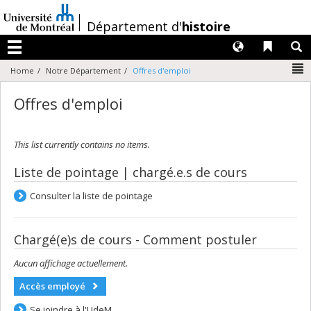
Passer
au
/
Département d'
histoire
contenu
Langues
Liens 
R
Menu
N
Home
Notre Département
Offres d'emploi
Offres d'emploi
This list currently contains no items.
Liste de pointage | chargé.e.s de cours
Consulter la liste de pointage
Chargé(e)s de cours - Comment postuler
Aucun affichage actuellement.
Accès employé
Se joindre à l'UdeM