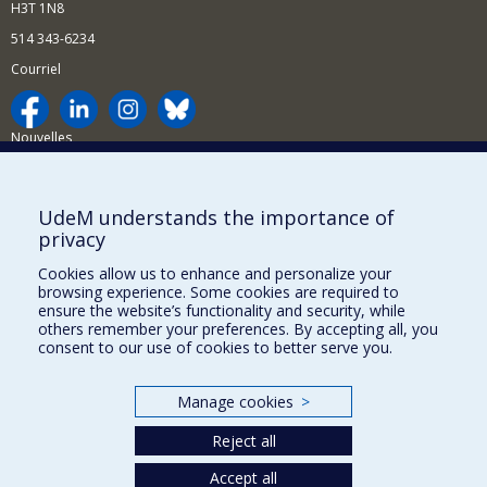
H3T 1N8
514 343-6234
Courriel
Nouvelles
Activités
Comment soutenir le Département?
UdeM understands the importance of
privacy
BESOIN D'AIDE?
Cookies allow us to enhance and personalize your
Plan du site
browsing experience. Some cookies are required to
Signaler une erreur
ensure the website’s functionality and security, while
others remember your preferences. By accepting all, you
Accessibilité
consent to our use of cookies to better serve you.
FACULTÉ DES ARTS ET DES SCIENCES
Manage cookies
>
Nos départements et écoles
Reject all
Nos centres d'études
Accept all
Nos programmes et cours