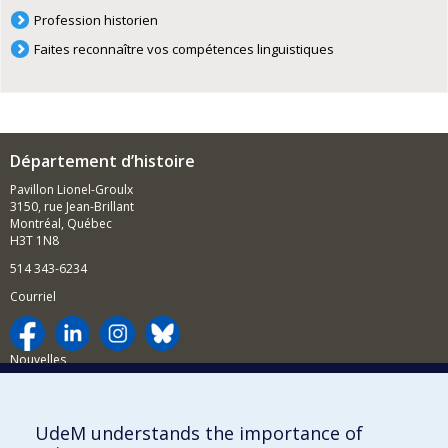
Profession historien
Faites reconnaître vos compétences linguistiques
Département d’histoire
Pavillon Lionel-Groulx
3150, rue Jean-Brillant
Montréal, Québec
H3T 1N8
514 343-6234
Courriel
Nouvelles
Activités
Comment soutenir le Département?
UdeM understands the importance of