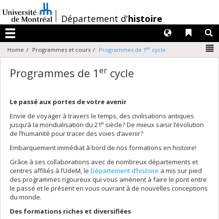
Passer
au
/
Département d'
histoire
contenu
Langues
Liens 
R
Menu
N
er
Home
Programmes et cours
Programmes de 1
cycle
er
Programmes de 1
cycle
Le passé aux portes de votre avenir
Envie de voyager à travers le temps, des civilisations antiques
e
jusqu’à la mondialisation du 21
siècle? De mieux saisir l’évolution
de l’humanité pour tracer des voies d’avenir?
Embarquement immédiat à bord de nos formations en histoire!
Grâce à ses collaborations avec de nombreux départements et
centres affiliés à l’UdeM, le
Département d’histoire
a mis sur pied
des programmes rigoureux qui vous amènent à faire le pont entre
le passé et le présent en vous ouvrant à de nouvelles conceptions
du monde.
Des formations riches et diversifiées