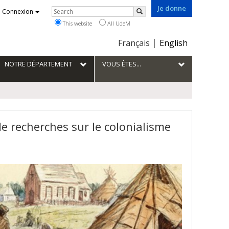
Je donne
Rechercher
Connexion
Search
This website
All UdeM
Choix
Français
English
de
la
NOTRE DÉPARTEMENT
VOUS ÊTES...
langue
de recherches sur le colonialisme