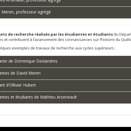
 Meren, professeur agrégé
jets de recherche réalisés par les étudiantes et étudiants
du Départe
s et contribuent à l’avancement des connaissances sur l’histoire du Québ
elques exemples de travaux de recherche aux cycles supérieurs :
ante de Dominique Deslandres
antes de David Meren
ant d'Ollivier Hubert
antes et étudiants de Mathieu Arseneault