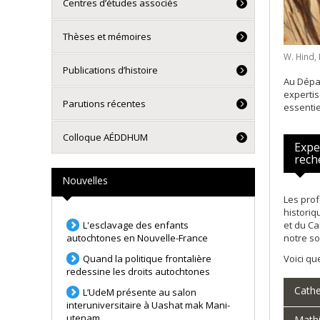
Centres d’études associés
Thèses et mémoires
W. Hind, 
Publications d’histoire
Au Dépar
expertis
Parutions récentes
essentie
Colloque AÉDDHUM
Expe
rech
Nouvelles
Les prof
historiq
L'esclavage des enfants
et du Ca
autochtones en Nouvelle-France
notre so
Quand la politique frontalière
Voici qu
redessine les droits autochtones
Cathe
L’UdeM présente au salon
interuniversitaire à Uashat mak Mani-
utenam
Mathi