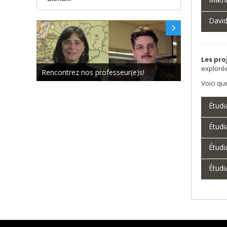
David
Les pro
explorée
Rencontrez nos professeur(e)s!
Voici qu
Étudi
Étudi
Étudi
Étudi