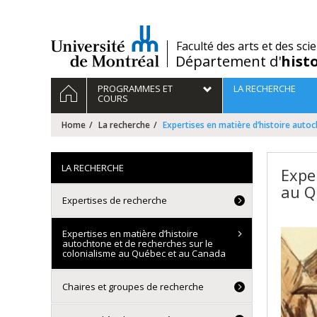
Passer
au
contenu
/
Faculté des arts et des sci
Département d'
hist
Navigation
HOME
PROGRAMMES ET
LA RECHERCHE
principale
COURS
Home
La recherche
Expertises en matière d’histoire auto
LA RECHERCHE
Expe
au Q
Expertises de recherche
Expertises en matière d’histoire
autochtone et de recherches sur le
colonialisme au Québec et au Canada
Chaires et groupes de recherche