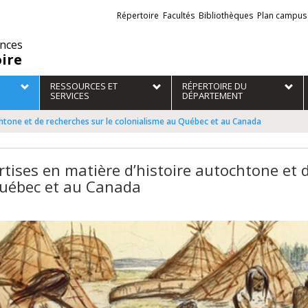
Liens
Répertoire
Facultés
Bibliothèques
Plan campus
externes
ences
oire
RESSOURCES ET
RÉPERTOIRE DU
SERVICES
DÉPARTEMENT
chtone et de recherches sur le colonialisme au Québec et au Canada
rtises en matière d’histoire autochtone et 
uébec et au Canada