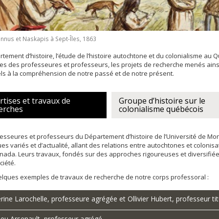
Innus et Naskapis à Sept-Îles, 1863
tement d’histoire, l’étude de l’histoire autochtone et du colonialisme au
es des professeures et professeurs, les projets de recherche menés ainsi
ls à la compréhension de notre passé et de notre présent.
rtises et travaux de
Groupe d’histoire sur le
erches
colonialisme québécois
esseures et professeurs du Département d’histoire de l’Université de Mo
ues variés et d’actualité, allant des relations entre autochtones et colonisat
nada. Leurs travaux, fondés sur des approches rigoureuses et diversifiées
ciété.
elques exemples de travaux de recherche de notre corps professoral :
rine Larochelle, professeure agrégée et Ollivier Hubert, professeur tit
eu Arsenault, professeur agrégé