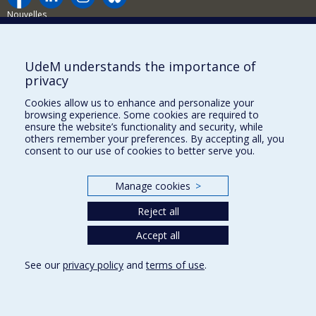
Nouvelles
Activités
Comment soutenir le Département?
UdeM understands the importance of
privacy
BESOIN D'AIDE?
Cookies allow us to enhance and personalize your
Plan du site
browsing experience. Some cookies are required to
Signaler une erreur
ensure the website’s functionality and security, while
others remember your preferences. By accepting all, you
Accessibilité
consent to our use of cookies to better serve you.
FACULTÉ DES ARTS ET DES SCIENCES
Manage cookies
>
Nos départements et écoles
Reject all
Nos centres d'études
Accept all
Nos programmes et cours
See our
privacy policy
and
terms of use
.
Privacy
Terms of use
Cookie Settings