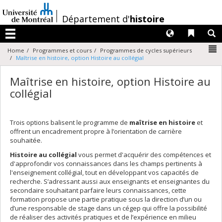
Passer
au
/
Département d'
histoire
contenu
Langues
Liens 
R
Menu
N
Home
Programmes et cours
Programmes de cycles supérieurs
Maîtrise en histoire, option Histoire au collégial
Maîtrise en histoire, option Histoire au
collégial
Trois options balisent le programme de
maîtrise en histoire
et
offrent un encadrement propre à l’orientation de carrière
souhaitée.
Histoire au collégial
vous permet d'acquérir des compétences et
d'approfondir vos connaissances dans les champs pertinents à
l'enseignement collégial, tout en développant vos capacités de
recherche. S’adressant aussi aux enseignants et enseignantes du
secondaire souhaitant parfaire leurs connaissances, cette
formation propose une partie pratique sous la direction d’un ou
d’une responsable de stage dans un cégep qui offre la possibilité
de réaliser des activités pratiques et de l’expérience en milieu