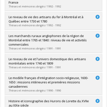
Grade :
M.A.
France
Lien vers le document dans Papyrus
Thèses et mémoires dirigés / 1992 - 1992
Graduate :
Ribordy, Geneviève
Le niveau de vie des artisans du fer à Montréal et à
Cycle :
Master's
Québec entre 1730 et 1780
Grade :
M.A.
Thèses et mémoires dirigés / 1992 - 1992
Lien vers le document dans Papyrus
Graduate :
Bouchard, Dominique
Les marchands ruraux anglophones de la région de
Cycle :
Master's
Montréal entre 1765 et 1840 : niveau de vie et activités
Grade :
M.A.
commerciales
Lien vers le document dans Papyrus
Thèses et mémoires dirigés / 1991 - 1991
Graduate :
Lapointe, Claire
Le niveau de vie et l'univers domestique des artisans
Cycle :
Master's
montréalais entre 1740 et 1809
Grade :
M.A.
Thèses et mémoires dirigés / 1991 - 1991
Lien vers le document dans Papyrus
Graduate :
Desbiens, Josée
Le modèle français d'intégration socio-religieuse, 1600-
Cycle :
Master's
1650 : missions intérieures et premières missions
Grade :
M.A.
canadiennes
Lien vers le document dans Papyrus
Thèses et mémoires dirigés / 1990 - 1990
Graduate :
Deslandres, Dominique
Histoire et iconographie des Hurons de Lorette du XVIIe
Cycle :
Doctoral
au XIXe siècle