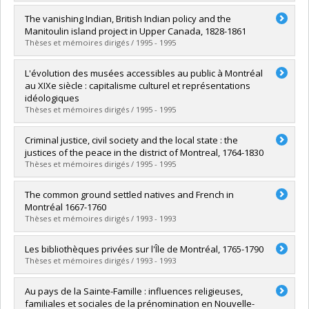
Graduate :
Massicotte, Daniel
The vanishing Indian, British Indian policy and the
Cycle :
Doctoral
Manitoulin island project in Upper Canada, 1828-1861
Grade :
Ph. D.
Thèses et mémoires dirigés / 1995 - 1995
Lien vers le document dans Papyrus
Graduate :
Oja, John
L'évolution des musées accessibles au public à Montréal
Cycle :
Master's
au XIXe siècle : capitalisme culturel et représentations
Grade :
M.A.
idéologiques
Lien vers le document dans Papyrus
Thèses et mémoires dirigés / 1995 - 1995
Graduate :
Gagnon, Hervé
Criminal justice, civil society and the local state : the
Cycle :
Doctoral
justices of the peace in the district of Montreal, 1764-1830
Grade :
Ph. D.
Thèses et mémoires dirigés / 1995 - 1995
Lien vers le document dans Papyrus
Graduate :
Fyson, Donald
The common ground settled natives and French in
Cycle :
Doctoral
Montréal 1667-1760
Grade :
Ph. D.
Thèses et mémoires dirigés / 1993 - 1993
Lien vers le document dans Papyrus
Graduate :
Grabowski, Jan
Les bibliothèques privées sur l'Île de Montréal, 1765-1790
Cycle :
Doctoral
Thèses et mémoires dirigés / 1993 - 1993
Grade :
Ph. D.
Lien vers le document dans Papyrus
Graduate :
Battershill, Natalie
Au pays de la Sainte-Famille : influences religieuses,
Cycle :
Master's
familiales et sociales de la prénomination en Nouvelle-