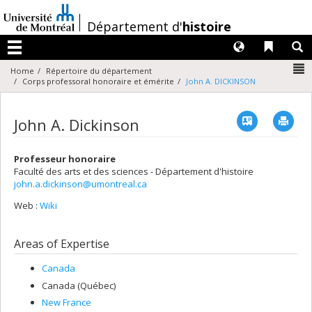
Passer
au
/
Département d'
histoire
contenu
Langues
Liens 
R
Menu
N
Home
Répertoire du département
Corps professoral honoraire et émérite
John A. DICKINSON
Vcard
Imp
John A. Dickinson
Professeur honoraire
Faculté des arts et des sciences - Département d'histoire
john.a.dickinson@umontreal.ca
Web :
Wiki
Areas of Expertise
Canada
Canada (Québec)
New France