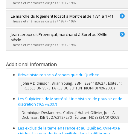
Grade :
Ph. D.
Thèses et mémoires dirigés / 1987 - 1987
Lien vers le document dans Papyrus
Graduate :
Blouin, Anne-Marie
Le marché du logement locatif à Montréal de 1731 à 1741
Cycle :
Doctoral
Thèses et mémoires dirigés / 1987 - 1987
Grade :
Ph. D.
Lien vers le document dans Papyrus
Graduate :
Massicotte, Daniel
Jean Leroux dit Provençal, marchand à Sorel au XVIIIe
Cycle :
Master's
siècle
Grade :
M.A.
Thèses et mémoires dirigés / 1987 - 1987
Lien vers le document dans Papyrus
Graduate :
Cardin, Martine
Cycle :
Master's
Additional Information
Grade :
M.A.
Lien vers le document dans Papyrus
Brève histoire socio-économique du Québec
John A Dickinson, Brian Young, ISBN : 2894483627 , Éditeur :
PRESSES UNIVERSITAIRES DU SEPTENTRION (01/09/2005)
Les Sulpiciens de Montréal : Une histoire de pouvoir et de
discrétion (1657-2007)
Dominique Deslandres. Collectif Hubert Ollivier, John A
Dickinson, ISBN : 2762127270 , Éditeur : FIDES (24/01/2008)
Les exclus de la terre en France et au Québec, XVIIe-XXe
siècles, La reproduction familiale dans la différence