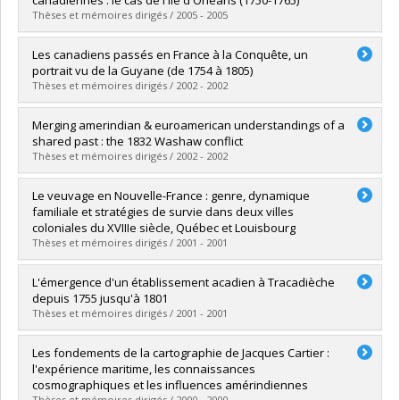
Grade :
M.A.
Thèses et mémoires dirigés / 2005 - 2005
Lien vers le document dans Papyrus
Graduate :
Noël, Dave
Les canadiens passés en France à la Conquête, un
Cycle :
Master's
portrait vu de la Guyane (de 1754 à 1805)
Grade :
M.A.
Thèses et mémoires dirigés / 2002 - 2002
Lien vers le document dans Papyrus
Graduate :
Larin, Robert
Merging amerindian & euroamerican understandings of a
Cycle :
Doctoral
shared past : the 1832 Washaw conflict
Grade :
Ph. D.
Thèses et mémoires dirigés / 2002 - 2002
Lien vers le document dans Papyrus
Graduate :
Chabot, Cecil
Le veuvage en Nouvelle-France : genre, dynamique
Cycle :
Master's
familiale et stratégies de survie dans deux villes
Grade :
M.A.
coloniales du XVIIIe siècle, Québec et Louisbourg
Lien vers le document dans Papyrus
Thèses et mémoires dirigés / 2001 - 2001
Graduate :
Brun, Josette
L'émergence d'un établissement acadien à Tracadièche
Cycle :
Doctoral
depuis 1755 jusqu'à 1801
Grade :
Ph. D.
Thèses et mémoires dirigés / 2001 - 2001
Lien vers le document dans Papyrus
Graduate :
Blais, Christian
Les fondements de la cartographie de Jacques Cartier :
Cycle :
Master's
l'expérience maritime, les connaissances
Grade :
M.A.
cosmographiques et les influences amérindiennes
Lien vers le document dans Papyrus
Thèses et mémoires dirigés / 2000 - 2000