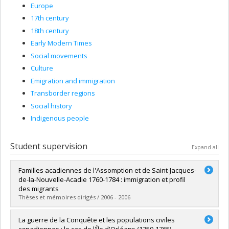
Europe
17th century
18th century
Early Modern Times
Social movements
Culture
Emigration and immigration
Transborder regions
Social history
Indigenous people
Student supervision
Expand all
Familles acadiennes de l'Assomption et de Saint-Jacques-
de-la-Nouvelle-Acadie 1760-1784 : immigration et profil
des migrants
Thèses et mémoires dirigés / 2006 - 2006
Graduate :
Lagacé, Marie-Thérèse
La guerre de la Conquête et les populations civiles
Cycle :
Master's
canadiennes : le cas de l'Île d'Orléans (1750-1765)