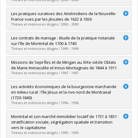
Graduate :
Dallaire, Robert
Les pratiques curatives des Amérindiens de la Nouvelle-
Cycle :
Master's
France vues par les jésuites de 1632 à 1656
Grade :
M.A.
Thèses et mémoires dirigés / 2000 - 2000
Lien vers le document dans Papyrus
Graduate :
Boileau, Carolyne Ann
Les contrats de mariage : étude de la pratique notariale
Cycle :
Master's
sur l'île de Montréal de 1700 à 1740
Grade :
M.A.
Thèses et mémoires dirigés / 1999 - 1999
Lien vers le document dans Papyrus
Graduate :
Boily, Dominique
Missions de Sept-Îles et de Mingan au XIXe siècle Oblats
Cycle :
Master's
de Marie Immaculée et Innus-Montagnais de 1844 à 1911
Grade :
M.A.
Thèses et mémoires dirigés / 1997 - 1997
Lien vers le document dans Papyrus
Graduate :
Ménard, Chantal
Les activités économiques de la bourgeoisie marchande
Cycle :
Master's
en milieu rural : l'île Jésus et la rive nord de Montraeal
Grade :
M.A.
(1720-1840)
Lien vers le document dans Papyrus
Thèses et mémoires dirigés / 1996 - 1996
Graduate :
Pronovost, Claude
Montréal et son marché immobilier locatif de 1731 à 1831 :
Cycle :
Doctoral
stratification sociale, ségrégation spatiale et transition
Grade :
Ph. D.
vers le capitalisme
Lien vers le document dans Papyrus
Thèses et mémoires dirigés / 1995 - 1995