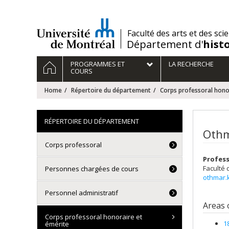
Passer
au
contenu
/
Faculté des arts et des sci
Département d'
hist
Navigation
HOME
PROGRAMMES ET
LA RECHERCHE
principale
COURS
Home
Répertoire du département
Corps professoral hono
RÉPERTOIRE DU DÉPARTEMENT
Othm
Corps professoral
Profes
Faculté 
Personnes chargées de cours
othmar.
Personnel administratif
Areas 
Corps professoral honoraire et
1
émérite