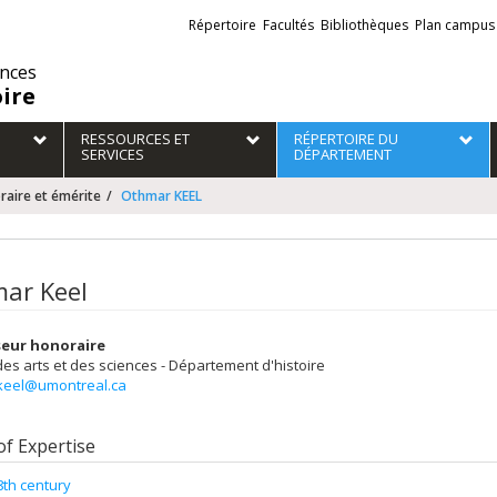
Liens
Répertoire
Facultés
Bibliothèques
Plan campus
externes
ences
oire
RESSOURCES ET
RÉPERTOIRE DU
SERVICES
DÉPARTEMENT
raire et émérite
Othmar KEEL
ar Keel
seur honoraire
des arts et des sciences - Département d'histoire
keel@umontreal.ca
of Expertise
8th century