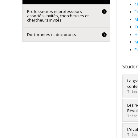
1
Professeures et professeurs
E
associés, invités, chercheuses et
M
chercheurs invités
C
H
Doctorantes et doctorants
M
E
Studen
La gr
cont
Thèses
Grad
Les h
Cycle
Révol
Grade
Thèses
Lien 
Grad
L'évo
Cycle
Thèses