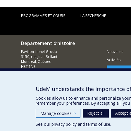
PROGRAMMES ET COURS
LA RECHERCHE
Département d’histoire
Pavillon Lionel-Groulx
Nouvelles
3150, rue Jean-Brillant
Activités
Montréal, Québec
H3T 1N8
Comment so
514 343-6234
Courriel
UdeM understands the importance of
Cookies allow us to enhance and personalize your 
remember your preferences. By accepting all, you 
Reject all
Accept a
Manage cookies
>
See our
privacy policy
and
terms of use
.
Privacy
Terms of use
Cookie Settings