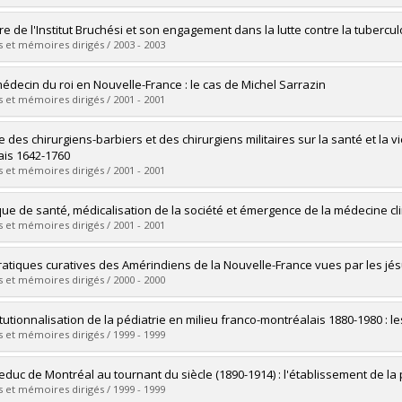
 :
M.A.
vers le document dans Papyrus
uate :
Potvin, Hélène
ire de l'Institut Bruchési et son engagement dans la lutte contre la tubercu
 :
Master's
 et mémoires dirigés / 2003 - 2003
 :
M.A.
vers le document dans Papyrus
uate :
Lajoie, Yves
médecin du roi en Nouvelle-France : le cas de Michel Sarrazin
 :
Master's
 et mémoires dirigés / 2001 - 2001
 :
M.A.
vers le document dans Papyrus
uate :
Gauthier, Jean-Richard
le des chirurgiens-barbiers et des chirurgiens militaires sur la santé et la
 :
Master's
ais 1642-1760
 :
M.A.
 et mémoires dirigés / 2001 - 2001
vers le document dans Papyrus
uate :
Rheault, Marcel J.
ique de santé, médicalisation de la société et émergence de la médecine cl
 :
Master's
 et mémoires dirigés / 2001 - 2001
 :
M.A.
vers le document dans Papyrus
uate :
Despeignes, Guy
ratiques curatives des Amérindiens de la Nouvelle-France vues par les jés
 :
Doctoral
 et mémoires dirigés / 2000 - 2000
 :
Ph. D.
vers le document dans Papyrus
uate :
Boileau, Carolyne Ann
titutionnalisation de la pédiatrie en milieu franco-montréalais 1880-1980 : l
 :
Master's
 et mémoires dirigés / 1999 - 1999
 :
M.A.
vers le document dans Papyrus
uate :
Desjardins, Rita
educ de Montréal au tournant du siècle (1890-1914) : l'établissement de la 
 :
Doctoral
 et mémoires dirigés / 1999 - 1999