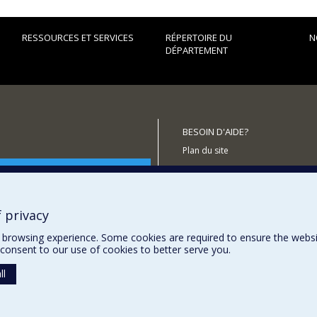
RESSOURCES ET SERVICES
RÉPERTOIRE DU
N
DÉPARTEMENT
BESOIN D'AIDE?
Plan du site
utenir le Département?
Signaler une erreur
Accessibilité
 privacy
browsing experience. Some cookies are required to ensure the website’
consent to our use of cookies to better serve you.
ll