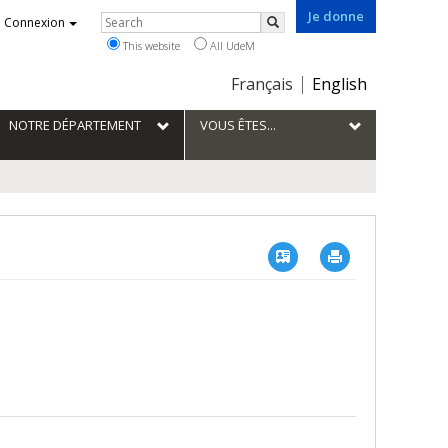
Je donne
Rechercher
Connexion
Search
This website
All UdeM
Choix
Français
English
de
la
NOTRE DÉPARTEMENT
VOUS ÊTES...
langue
Vcard
Imprimer