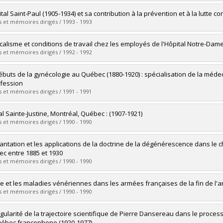
 :
Ph. D.
vers le document dans Papyrus
uate :
Déziel, Céline
ital Saint-Paul (1905-1934) et sa contribution à la prévention et à la lutte 
 :
Master's
 et mémoires dirigés / 1993 - 1993
 :
M.A.
vers le document dans Papyrus
uate :
Fleury, Marie-Josée
calisme et conditions de travail chez les employés de l'Hôpital Notre-Dam
 :
Master's
 et mémoires dirigés / 1992 - 1992
 :
M.A.
vers le document dans Papyrus
uate :
Belzile, Yves
ébuts de la gynécologie au Québec (1880-1920) : spécialisation de la méde
 :
Master's
ofession
 :
M.A.
 et mémoires dirigés / 1991 - 1991
vers le document dans Papyrus
uate :
Brodeur, Louise
al Sainte-Justine, Montréal, Québec : (1907-1921)
 :
Master's
 et mémoires dirigés / 1990 - 1990
 :
M.A.
vers le document dans Papyrus
uate :
Desjardins, Rita
lantation et les applications de la doctrine de la dégénérescence dans le
 :
Master's
c entre 1885 et 1930
 :
M.A.
 et mémoires dirigés / 1990 - 1990
vers le document dans Papyrus
uate :
Grenier, Guy
le et les maladies vénériennes dans les armées françaises de la fin de l'an
 :
Master's
 et mémoires dirigés / 1990 - 1990
 :
M.A.
vers le document dans Papyrus
uate :
Hudon, Philippe
ngularité de la trajectoire scientifique de Pierre Dansereau dans le proces
 :
Master's
ébec francophone (1920-1977)