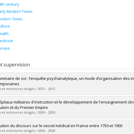
9th century
arly Modern Times
odern Times
ulture
ealth
edicine
urope
t supervision
ammaire de soi ; l’enquête psychanalytique, un mode d’organisation des i
emporaines
 et mémoires dirigés / 2015 - 2015
uate :
Lamarche, Jean-Baptiste
ôpitaux militaires d'instruction et le développement de l'enseignement cli
 :
Doctoral
ution et du Premier Empire
 :
Ph. D.
 et mémoires dirigés / 2009 - 2009
vers le document dans Papyrus
uate :
Boulanger, David
lution du discours sur le secret médical en France entre 1750 et 1900
 :
Master's
 et mémoires dirigés / 2004 - 2004