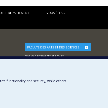
OTRE DÉPARTEMENT
VOUS ÊTES...
FACULTÉ DES ARTS ET DES SCIENCES
Nos départements et écoles
Nos centres d'études
Nos programmes et cours
s functionality and security, while others
Université de