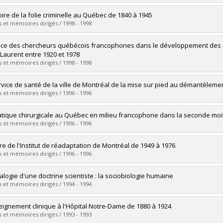
 :
Ph. D.
vers le document dans Papyrus
uate :
Gagnon, Ginette
toire de la folie criminelle au Québec de 1840 à 1945
 :
Master's
 et mémoires dirigés / 1998 - 1998
 :
M.A.
vers le document dans Papyrus
uate :
Grenier, Guy
ace des chercheurs québécois francophones dans le développement des sc
 :
Doctoral
-Laurent entre 1920 et 1978
 :
Ph. D.
 et mémoires dirigés / 1998 - 1998
vers le document dans Papyrus
uate :
Bourgeois, Isabelle
rvice de santé de la ville de Montréal de la mise sur pied au démantèleme
 :
Doctoral
 et mémoires dirigés / 1996 - 1996
 :
Ph. D.
vers le document dans Papyrus
uate :
Gaumer, Benoît
atique chirurgicale au Québec en milieu francophone dans la seconde moitié
 :
Doctoral
 et mémoires dirigés / 1996 - 1996
 :
Ph. D.
vers le document dans Papyrus
uate :
Baillot, Richard
ire de l'Institut de réadaptation de Montréal de 1949 à 1976
 :
Master's
 et mémoires dirigés / 1996 - 1996
 :
M.A.
vers le document dans Papyrus
uate :
Choquette, Danielle
logie d'une doctrine scientiste : la sociobiologie humaine
 :
Master's
 et mémoires dirigés / 1994 - 1994
 :
M.A.
vers le document dans Papyrus
uate :
Ruelland, Jacques G.
eignement clinique à l'Hôpital Notre-Dame de 1880 à 1924
 :
Doctoral
 et mémoires dirigés / 1993 - 1993