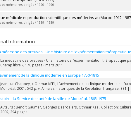
 :
M.A.
 et mémoires dirigés / 1990 - 1990
vers le document dans Papyrus
uate :
Bourgeois, Isabelle
ique médicale et production scientifique des médecins au Maroc, 1912-1987
 :
Master's
 et mémoires dirigés / 1989 - 1989
 :
M.A.
vers le document dans Papyrus
uate :
Ibn Lkhayat, Nozha
 :
Doctoral
onal Information
 :
Ph. D.
vers le document dans Papyrus
a médecine des preuves - Une histoire de l’expérimentation thérapeutique 
La médecine des preuves - Une histoire de l’expérimentation thérapeutique pa
Champ libre », 170 pages • mars 2011
'avènement de la clinique moderne en Europe 1750-1815
Jean-Luc Chappey, « Othmar KEEL, L'avènement de la clinique moderne en Euro
Montréal, 2001, 542 p. », Annales historiques de la Révolution française, 331 |
istoire du Service de santé de la ville de Montréal. 1865-1975
Auteurs : Benoît Gaumer, Georges Desrosiers, Othmar Keel, Collection: Culture 
2002, 294 pages