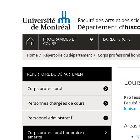
Passer
au
contenu
/
Faculté des arts et des sci
Département d'
hist
Navigation
HOME
PROGRAMMES ET
LA RECHERCHE
principale
COURS
Home
Répertoire du département
Corps professoral hono
RÉPERTOIRE DU DÉPARTEMENT
Loui
Corps professoral
Profes
Faculté 
Personnes chargées de cours
louis.m
Personnel administratif
Areas 
Corps professoral honoraire et
N
émérite