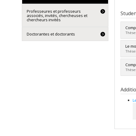
Professeures et professeurs
Studen
associés, invités, chercheuses et
chercheurs invités
Compo
Thèses
Doctorantes et doctorants
Grad
Le mo
Cycle
Thèses
Grade
Lien 
Grad
Compo
Cycle
Thèses
Grade
Lien 
Grad
Cycle
Additi
Grade
Lien 
L