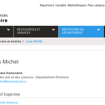
Liens
Répertoire
Facultés
Bibliothèques
Plan campus
externes
ences
oire
RESSOURCES ET
RÉPERTOIRE DU
SERVICES
DÉPARTEMENT
raire et émérite
Louis MICHEL
s Michel
seur honoraire
des arts et des sciences - Département d'histoire
ichel@umontreal.ca
of Expertise
orth America