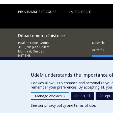
PROGRAMMES ET COURS
LA RECHERCHE
Département d’histoire
Pavillon Lionel-Groulx
Nouvelles
3150, rue Jean-Brillant
Activités
Montréal, Québec
H3T 1N8
Comment so
514 343-6234
Courriel
UdeM understands the importance of
Cookies allow us to enhance and personalize your 
remember your preferences. By accepting all, you 
Reject all
Accept a
Manage cookies
>
See our
privacy policy
and
terms of use
.
Privacy
Terms of use
Cookie Settings