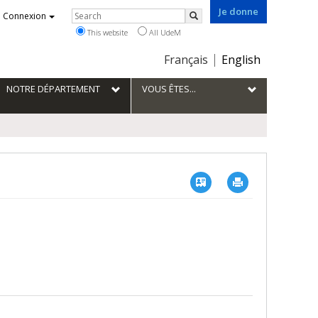
Je donne
Rechercher
Connexion
Search
This website
All UdeM
Choix
Français
English
de
la
NOTRE DÉPARTEMENT
VOUS ÊTES...
langue
Vcard
Imprimer