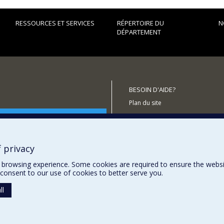
RESSOURCES ET SERVICES
RÉPERTOIRE DU
N
DÉPARTEMENT
BESOIN D'AIDE?
Plan du site
utenir le Département?
Signaler une erreur
Accessibilité
 privacy
browsing experience. Some cookies are required to ensure the website’
consent to our use of cookies to better serve you.
ll