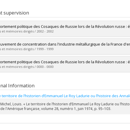
t supervision
rtement politique des Cosaques de Russie lors de la Révolution russe : 
 et mémoires dirigés / 2002 - 2002
uate :
Mongrain, Julie
uvement de concentration dans l'industrie métallurgique de la France d'
 :
Master's
 et mémoires dirigés / 1999 - 1999
 :
M.A.
vers le document dans Papyrus
uate :
Larose, Simon
rtement politique des Cosaques de Russie lors de la Révolution russe : e
 :
Master's
 et mémoires dirigés / 0000 - 0000
 :
M.A.
vers le document dans Papyrus
uate :
Mongrain, Julie
 :
Master's
onal Information
 :
M.A.
vers le document dans Papyrus
e territoire de l’historien d’Emmanuel Le Roy Ladurie ou l’histoire des Anna
Michel, Louis. « Le territoire de l’historien d’Emmanuel Le Roy Ladurie ou l’hist
de l'Amérique française, volume 28, numéro 1, juin 1974, p. 95–103.