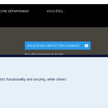
OTRE DÉPARTEMENT
VOUS ÊTES...
FACULTÉ DES ARTS ET DES SCIENCES
Nos départements et écoles
Nos centres d'études
Nos programmes et cours
s functionality and security, while others
Université de